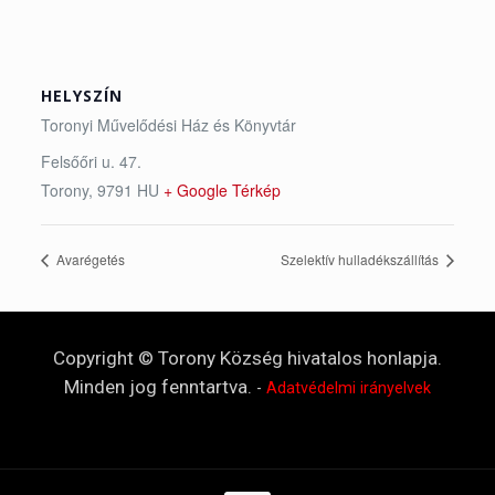
HELYSZÍN
Toronyi Művelődési Ház és Könyvtár
Felsőőri u. 47.
Torony
,
9791
HU
+ Google Térkép
Avarégetés
Szelektív hulladékszállítás
Copyright © Torony Község hivatalos honlapja.
Minden jog fenntartva.
-
Adatvédelmi irányelvek