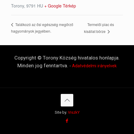
Torony
,
9791
HU
+ Google Térkép
Termelői piac és
Találkozó az ősi egészség megőrző
hagyományok jegyében.
kisállat börze
Copyright © Torony Község hivatalos honlapja.
Minden jog fenntartva.
-
Adatvédelmi irányelvek
Site by.
ViszkY