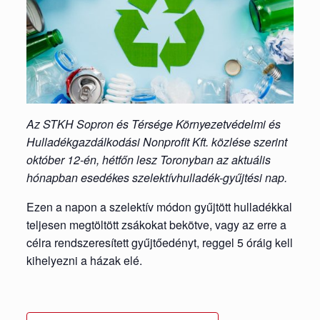
Az STKH Sopron és Térsége Környezetvédelmi és
Hulladékgazdálkodási Nonprofit Kft. közlése szerint
október 12-én, hétfőn lesz Toronyban az aktuális
hónapban esedékes szelektívhulladék-gyűjtési nap.
Ezen a napon a szelektív módon gyűjtött hulladékkal
teljesen megtöltött zsákokat bekötve, vagy az erre a
célra rendszeresített gyűjtőedényt, reggel 5 óráig kell
kihelyezni a házak elé.