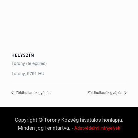
HELYSZÍN
Torony (település)
Torony
,
9791
HU
Zöldhulladék gyűjtés
Zöldhulladék gyűjtés
Copyright © Torony Község hivatalos honlapja.
Minden jog fenntartva.
-
Adatvédelmi irányelvek