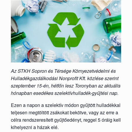
Az STKH Sopron és Térsége Környezetvédelmi és
Hulladékgazdálkodási Nonprofit Kft. közlése szerint
szeptember 15-én, hétfőn lesz Toronyban az aktuális
hónapban esedékes szelektívhulladék-gyűjtési nap.
Ezen a napon a szelektív módon gyűjtött hulladékkal
teljesen megtöltött zsákokat bekötve, vagy az erre a
célra rendszeresített gyűjtőedényt, reggel 5 óráig kell
kihelyezni a házak elé.