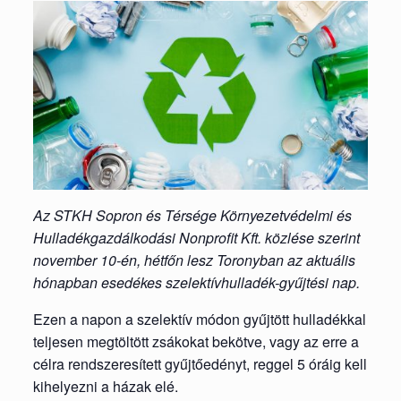
Az STKH Sopron és Térsége Környezetvédelmi és
Hulladékgazdálkodási Nonprofit Kft. közlése szerint
november 10-én, hétfőn lesz Toronyban az aktuális
hónapban esedékes szelektívhulladék-gyűjtési nap.
Ezen a napon a szelektív módon gyűjtött hulladékkal
teljesen megtöltött zsákokat bekötve, vagy az erre a
célra rendszeresített gyűjtőedényt, reggel 5 óráig kell
kihelyezni a házak elé.