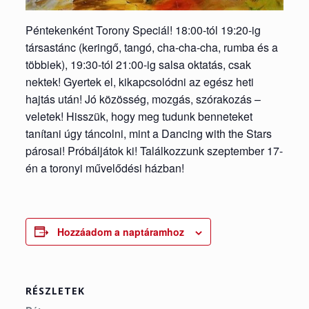
Péntekenként Torony Speciál! 18:00-tól 19:20-ig
társastánc (keringő, tangó, cha-cha-cha, rumba és a
többiek), 19:30-tól 21:00-ig salsa oktatás, csak
nektek! Gyertek el, kikapcsolódni az egész heti
hajtás után! Jó közösség, mozgás, szórakozás –
veletek! Hisszük, hogy meg tudunk benneteket
tanítani úgy táncolni, mint a Dancing with the Stars
párosai! Próbáljátok ki! Találkozzunk szeptember 17-
én a toronyi művelődési házban!
Hozzáadom a naptáramhoz
RÉSZLETEK