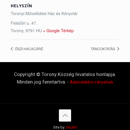
HELYSZÍN
Toronyi Művelődési Ház és Könyvtár
Felsőőri u. 47.
Torony
,
9791
HU
+ Google Térkép
ŐSZI HACACÁRÉ
TÁNCOKTATÁS
Copyright © Torony Község hivatalos honlapja.
Minden jog fenntartva.
-
Adatvédelmi irányelvek
Site by.
ViszkY