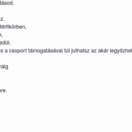
tásod.
z.
férfikörben,
k.
edül.
 a csoport támogatásával túl juthatsz az akár legyőzhet
ráig
re.