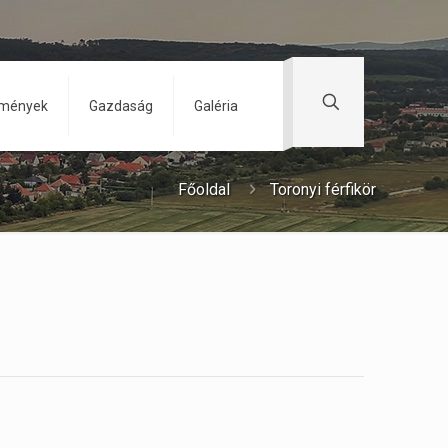
zmények
Gazdaság
Galéria
Főoldal
Toronyi férfikör