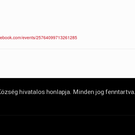
acebook.com/events/25764099713261285
özség hivatalos honlapja. Minden jog fenntartva