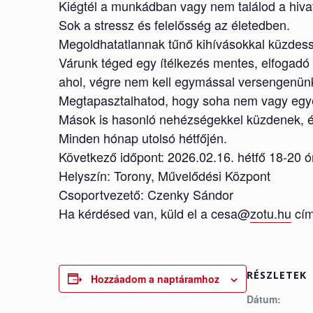
Kiégtél a munkádban vagy nem találod a hiva
Sok a stressz és felelősség az életedben.
Megoldhatatlannak tűnő kihívásokkal küzdess
Várunk téged egy ítélkezés mentes, elfogadó 
ahol, végre nem kell egymással versengenün
Megtapasztalhatod, hogy soha nem vagy egy
Mások is hasonló nehézségekkel küzdenek, és
Minden hónap utolsó hétfőjén.
Következő időpont: 2026.02.16. hétfő 18-20 ó
Helyszín: Torony, Művelődési Központ
Csoportvezető: Czenky Sándor
Ha kérdésed van, küld el a cesa@
zotu.hu
cím
RÉSZLETEK
Hozzáadom a naptáramhoz
Dátum: