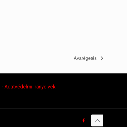
Avarégetés
.
-
Adatvédelmi irányelvek