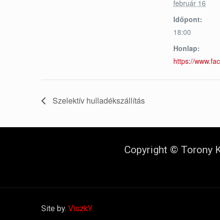
február 16
Időpont:
18:00
Honlap:
https://www.f
Szelektív hulladékszállítás
Copyright © Torony K
Site by.
ViszkY