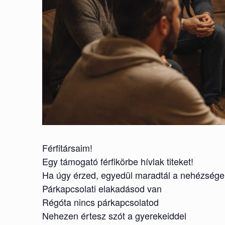
Férfitársaim!
Egy támogató férfikörbe hívlak titeket!
Ha úgy érzed, egyedül maradtál a nehézségei
Párkapcsolati elakadásod van
Régóta nincs párkapcsolatod
Nehezen értesz szót a gyerekeiddel