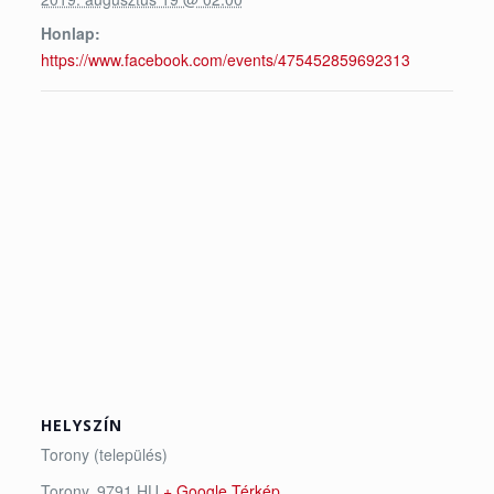
Honlap:
https://www.facebook.com/events/475452859692313
HELYSZÍN
Torony (település)
Torony
,
9791
HU
+ Google Térkép