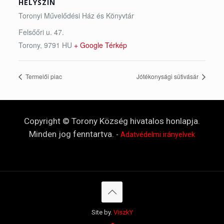
HELYSZÍN
Toronyi Művelődési Ház és Könyvtár
Felsőőri u. 47.
Torony
,
9791
HU
+ Google Térkép
Termelői piac
Jótékonysági sütivásár
Copyright © Torony Község hivatalos honlapja.
Minden jog fenntartva.
-
Adatvédelmi irányelvek
Site by.
ViszkY