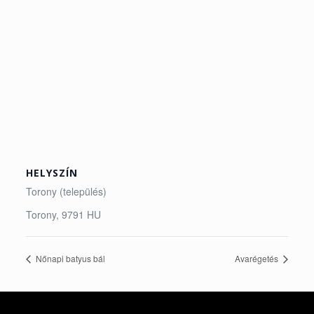
HELYSZÍN
Torony (település)
Torony
,
9791
HU
Nőnapi batyus bál
Avarégetés