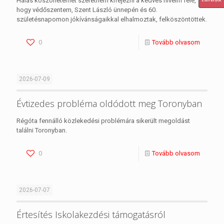
Hálás köszönetemet szeretném kifejezni a kedves híveim felé,
Események
hogy védőszentem, Szent László ünnepén és 60.
születésnapomon jókívánságaikkal elhalmoztak, felköszöntöttek.
0
Tovább olvasom
2026-07-09
Évtizedes probléma oldódott meg Toronyban
Régóta fennálló közlekedési problémára sikerült megoldást
találni Toronyban.
0
Tovább olvasom
2026-07-07
Értesítés Iskolakezdési támogatásról