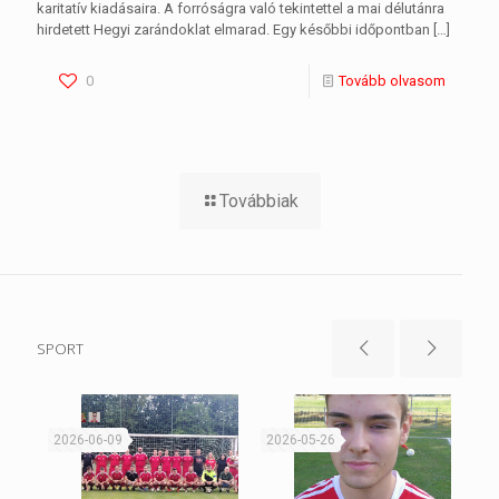
karitatív kiadásaira. A forróságra való tekintettel a mai délutánra
hirdetett Hegyi zarándoklat elmarad. Egy későbbi időpontban
[…]
0
Tovább olvasom
Továbbiak
SPORT
2026-06-09
2026-05-26
20