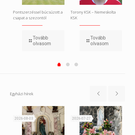
y
Pontszerzéssel búcsúzott a
Torony KSK – Nemeskolta
Tor
csapat a szezontól
KSK
SE
Tovább
Tovább
olvasom
olvasom
Egyházi hírek
2026-08-03
2026-07-27
20