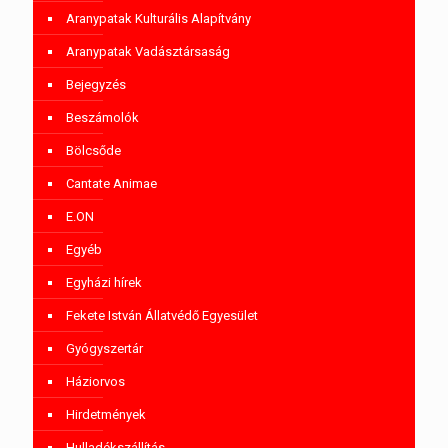
Aranypatak Kulturális Alapítvány
Aranypatak Vadásztársaság
Bejegyzés
Beszámolók
Bölcsőde
Cantate Animae
E.ON
Egyéb
Egyházi hírek
Fekete István Állatvédő Egyesület
Gyógyszertár
Háziorvos
Hirdetmények
Hulladékszállítás