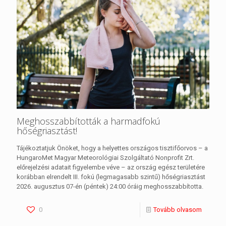
Meghosszabbították a harmadfokú
hőségriasztást!
Tájékoztatjuk Önöket, hogy a helyettes országos tisztifőorvos – a
HungaroMet Magyar Meteorológiai Szolgáltató Nonprofit Zrt.
előrejelzési adatait figyelembe véve – az ország egész területére
korábban elrendelt III. fokú (legmagasabb szintű) hőségriasztást
2026. augusztus 07-én (péntek) 24:00 óráig meghosszabbította.
0
Tovább olvasom