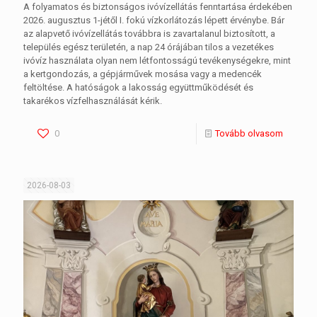
A folyamatos és biztonságos ivóvízellátás fenntartása érdekében
2026. augusztus 1-jétől I. fokú vízkorlátozás lépett érvénybe. Bár
az alapvető ivóvízellátás továbbra is zavartalanul biztosított, a
település egész területén, a nap 24 órájában tilos a vezetékes
ivóvíz használata olyan nem létfontosságú tevékenységekre, mint
a kertgondozás, a gépjárművek mosása vagy a medencék
feltöltése. A hatóságok a lakosság együttműködését és
takarékos vízfelhasználását kérik.
0
Tovább olvasom
2026-08-03