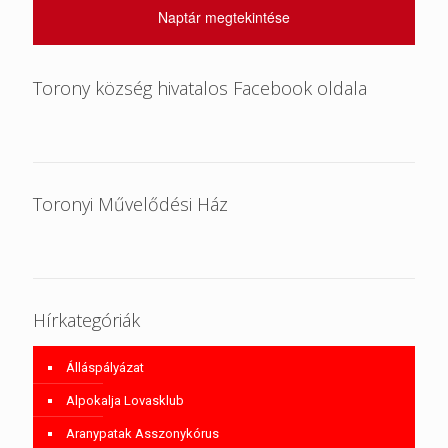
Naptár megtekintése
Torony község hivatalos Facebook oldala
Toronyi Művelődési Ház
Hírkategóriák
Álláspályázat
Alpokalja Lovasklub
Aranypatak Asszonykórus