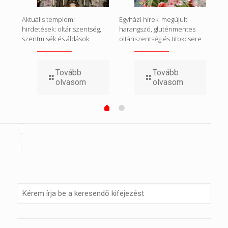
ttel
Aktuális templomi
Egyházi hírek: megújult
Hál
i
hirdetések: oltáriszentség,
harangszó, gluténmentes
ado
szentmisék és áldások
oltáriszentség és titokcsere
Tovább
Tovább
olvasom
olvasom