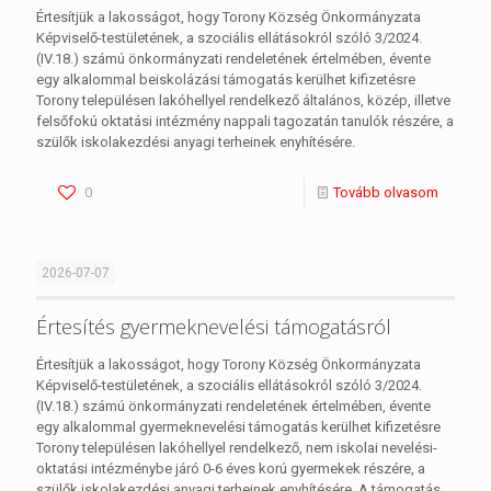
Értesítjük a lakosságot, hogy Torony Község Önkormányzata
Képviselő-testületének, a szociális ellátásokról szóló 3/2024.
(IV.18.) számú önkormányzati rendeletének értelmében, évente
egy alkalommal beiskolázási támogatás kerülhet kifizetésre
Torony településen lakóhellyel rendelkező általános, közép, illetve
felsőfokú oktatási intézmény nappali tagozatán tanulók részére, a
szülők iskolakezdési anyagi terheinek enyhítésére.
0
Tovább olvasom
2026-07-07
Értesítés gyermeknevelési támogatásról
Értesítjük a lakosságot, hogy Torony Község Önkormányzata
Képviselő-testületének, a szociális ellátásokról szóló 3/2024.
(IV.18.) számú önkormányzati rendeletének értelmében, évente
egy alkalommal gyermeknevelési támogatás kerülhet kifizetésre
Torony településen lakóhellyel rendelkező, nem iskolai nevelési-
oktatási intézménybe járó 0-6 éves korú gyermekek részére, a
szülők iskolakezdési anyagi terheinek enyhítésére. A támogatás