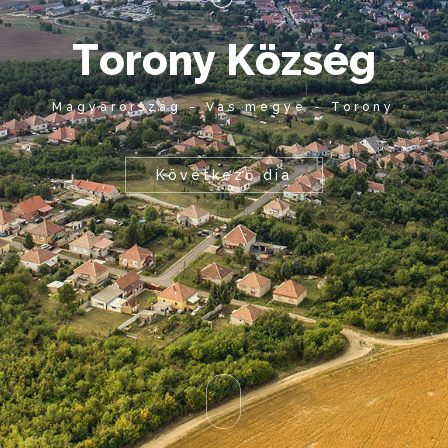
T
o
r
o
n
y
K
ö
z
s
é
g
Magyarország - Vas megye - Torony
Következő dia