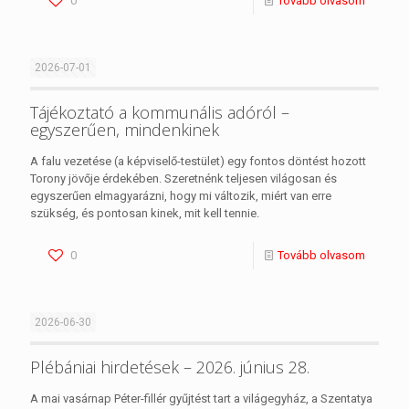
0
Tovább olvasom
2026-07-01
Tájékoztató a kommunális adóról –
egyszerűen, mindenkinek
A falu vezetése (a képviselő-testület) egy fontos döntést hozott
Torony jövője érdekében. Szeretnénk teljesen világosan és
egyszerűen elmagyarázni, hogy mi változik, miért van erre
szükség, és pontosan kinek, mit kell tennie.
0
Tovább olvasom
2026-06-30
Plébániai hirdetések – 2026. június 28.
A mai vasárnap Péter-fillér gyűjtést tart a világegyház, a Szentatya