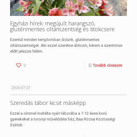
Egyházi hírek: megújult harangszó,
gluténmentes oltáriszentség és titokcsere
Ezentúl minden templomban őrzünk, gluténmentes
oltáriszentséget. Aki ezzel szeretne áldozni, kérem a szentmise
előtt jelezze felém.
0
Tovább olvasom
2026-07-27
Szeredás tábor kicsit másképp
Ezzel a címmel invitálta nyári táborába a 7-12 éves korú
gyerekeket a toronyi művelődési ház, Baa Rózsa Közösségi
Színtér.