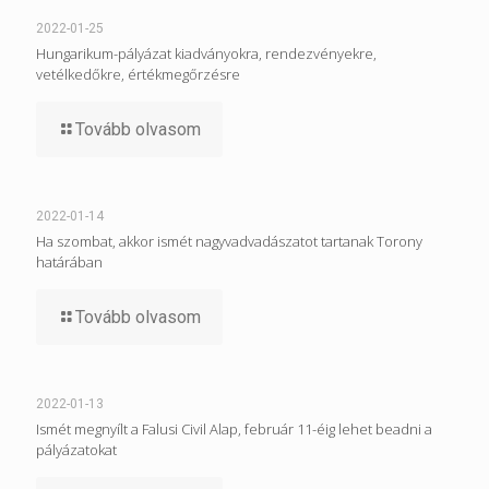
2022-01-25
Hungarikum-pályázat kiadványokra, rendezvényekre,
vetélkedőkre, értékmegőrzésre
Tovább olvasom
2022-01-14
Ha szombat, akkor ismét nagyvadvadászatot tartanak Torony
határában
Tovább olvasom
2022-01-13
Ismét megnyílt a Falusi Civil Alap, február 11-éig lehet beadni a
pályázatokat