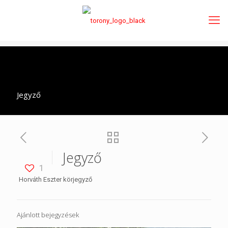
Jegyző
Jegyző
1
Horváth Eszter körjegyző
Ajánlott bejegyzések