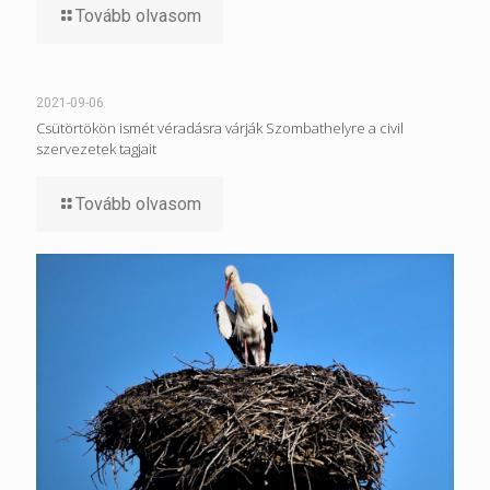
Tovább olvasom
2021-09-06
Csütörtökön ismét véradásra várják Szombathelyre a civil
szervezetek tagjait
Tovább olvasom