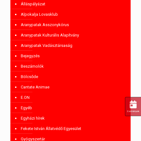
Álláspályázat
Alpokalja Lovasklub
Aranypatak Asszonykórus
Aranypatak Kulturális Alapítvány
Aranypatak Vadásztársaság
Bejegyzés
Beszámolók
Bölcsőde
Cantate Animae
E.ON
Egyéb
Események
Egyházi hírek
Fekete István Állatvédő Egyesület
Gyógyszertár