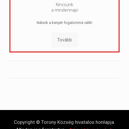
Kincsünk
a mindennapi
Nálunk a kenyér fogalommá válik!
Tovább
Copyright © Torony Község hivatalos honlapja.