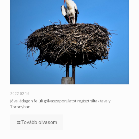
2022-02-16
Jóval átlagon felüli gólyaszaporulatot regisztráltak tavaly
Toronyban
Tovább olvasom