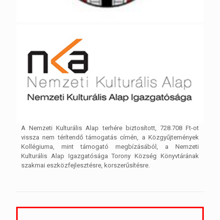
A Nemzeti Kulturális Alap terhére biztosított, 728.708 Ft-ot
vissza nem térítendő támogatás címén, a Közgyűjtemények
Kollégiuma, mint támogató megbízásából, a Nemzeti
Kulturális Alap Igazgatósága Torony Község Könyvtárának
szakmai eszközfejlesztésre, korszerűsítésre.