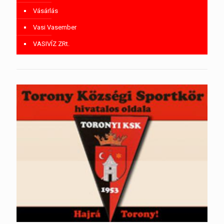
Vásárlás
Vasi Vasember
VASIVÍZ ZRt.