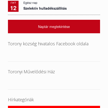
Egész nap
OKT
12
Szelektív hulladékszállítás
Naptár megtekintése
Torony község hivatalos Facebook oldala
Toronyi Művelődési Ház
Hírkategóriák