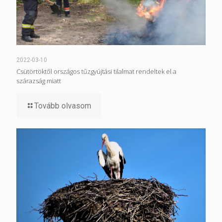
2022-03-10
Csütörtöktől országos tűzgyújtási tilalmat rendeltek el a
szárazság miatt
Tovább olvasom