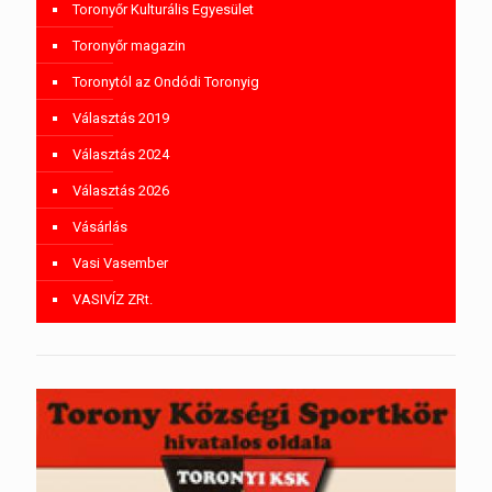
Toronyőr Kulturális Egyesület
Toronyőr magazin
Toronytól az Ondódi Toronyig
Választás 2019
Választás 2024
Választás 2026
Vásárlás
Vasi Vasember
VASIVÍZ ZRt.