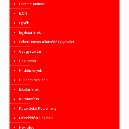
Cantate Animae
E.ON
Egyéb
Egyházi hírek
Fekete István Állatvédő Egyesület
Gyógyszertár
Háziorvos
Hirdetmények
Hulladékszállítás
Iskolai hírek
Koronavírus
Közérdekű Közlemény
Művelődési Ház hírei
Nekrológ