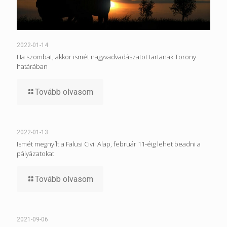
2022-01-14
Ha szombat, akkor ismét nagyvadvadászatot tartanak Torony
határában
Tovább olvasom
2022-01-13
Ismét megnyílt a Falusi Civil Alap, február 11-éig lehet beadni a
pályázatokat
Tovább olvasom
2021-09-06