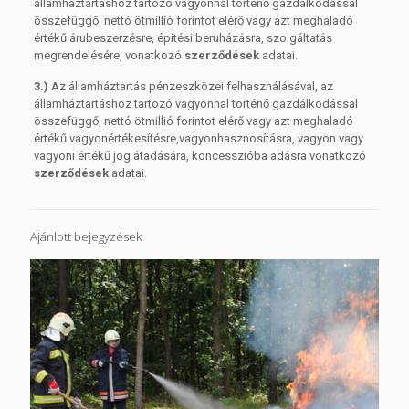
államháztartáshoz tartozó vagyonnal történő gazdálkodással
összefüggő, nettó ötmillió forintot elérő vagy azt meghaladó
értékű árubeszerzésre, építési beruházásra, szolgáltatás
megrendelésére, vonatkozó
szerződések
adatai.
3.)
Az államháztartás pénzeszközei felhasználásával, az
államháztartáshoz tartozó vagyonnal történő gazdálkodással
összefüggő, nettó ötmillió forintot elérő vagy azt meghaladó
értékű vagyonértékesítésre,vagyonhasznosításra, vagyon vagy
vagyoni értékű jog átadására, koncesszióba adásra vonatkozó
szerződések
adatai.
Ajánlott bejegyzések