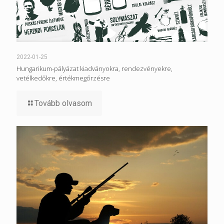
2022-01-25
Hungarikum-pályázat kiadványokra, rendezvényekre,
vetélkedőkre, értékmegőrzésre
Tovább olvasom