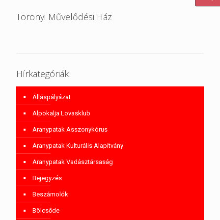
Toronyi Művelődési Ház
Hírkategóriák
Álláspályázat
Alpokalja Lovasklub
Aranypatak Asszonykórus
Aranypatak Kulturális Alapítvány
Aranypatak Vadásztársaság
Bejegyzés
Beszámolók
Bölcsőde