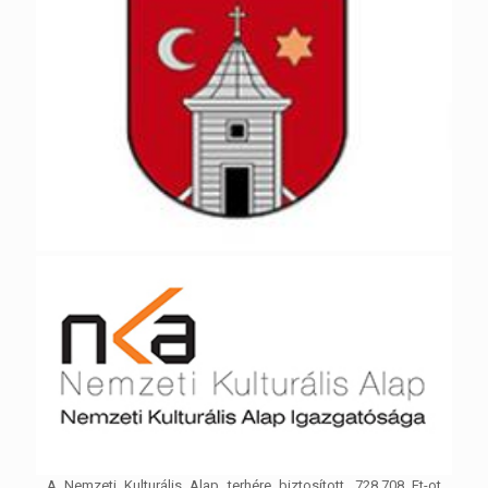
A Nemzeti Kulturális Alap terhére biztosított, 728.708 Ft-ot