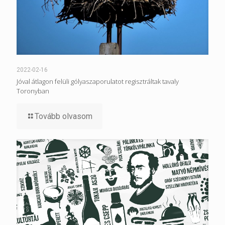
2022-02-16
Jóval átlagon felüli gólyaszaporulatot regisztráltak tavaly
Toronyban
Tovább olvasom