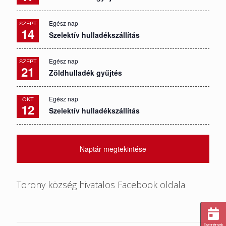
Egész nap
SZEPT
14
Szelektív hulladékszállítás
Egész nap
SZEPT
21
Zöldhulladék gyűjtés
Egész nap
OKT
12
Szelektív hulladékszállítás
Naptár megtekintése
Torony község hivatalos Facebook oldala
Események