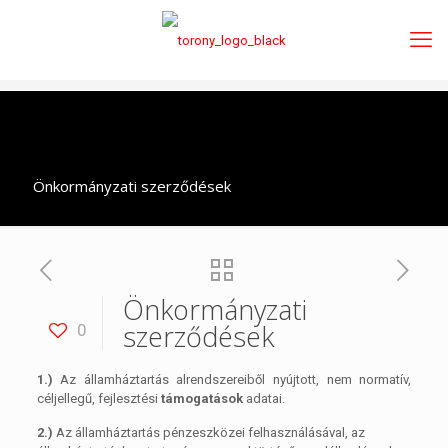
Önkormányzati szerződések
Önkormányzati
szerződések
0
1.)
Az államháztartás alrendszereiből nyújtott, nem normatív,
céljellegű, fejlesztési
támogatások
adatai.
2.)
Az államháztartás pénzeszközei felhasználásával, az