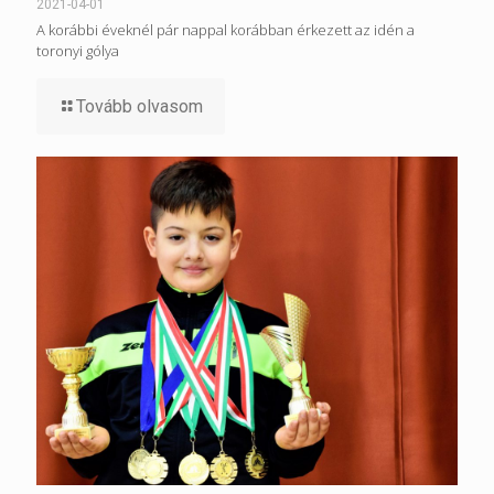
2021-04-01
A korábbi éveknél pár nappal korábban érkezett az idén a
toronyi gólya
Tovább olvasom