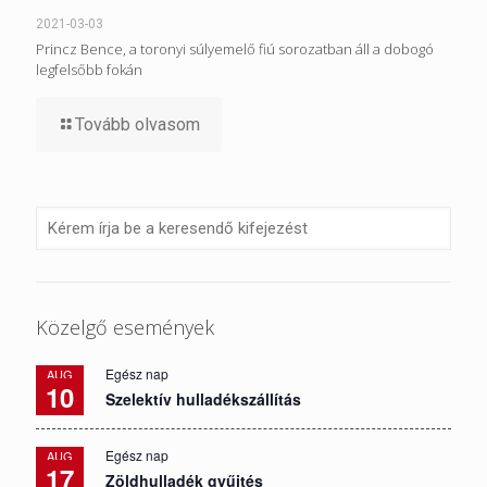
2021-03-03
Princz Bence, a toronyi súlyemelő fiú sorozatban áll a dobogó
legfelsőbb fokán
Tovább olvasom
Közelgő események
Egész nap
AUG
10
Szelektív hulladékszállítás
Egész nap
AUG
17
Zöldhulladék gyűjtés