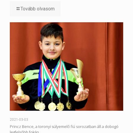
Tovább olvasom
2021-03-03
Princz Bence, a toronyi súlyemelő fiú sorozatban áll a dobogó
legfelsőbb fokán