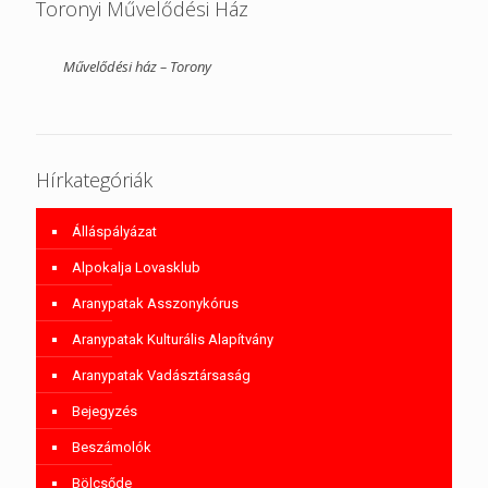
Toronyi Művelődési Ház
Művelődési ház – Torony
Hírkategóriák
Álláspályázat
Alpokalja Lovasklub
Aranypatak Asszonykórus
Aranypatak Kulturális Alapítvány
Aranypatak Vadásztársaság
Bejegyzés
Beszámolók
Bölcsőde