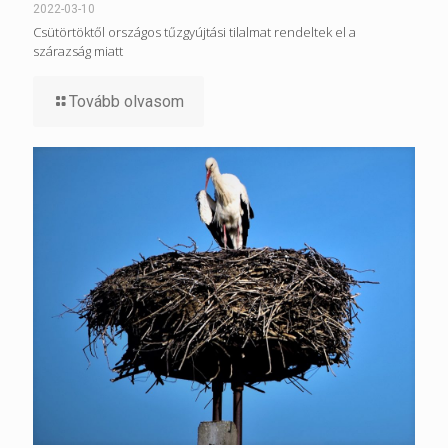
2022-03-10
Csütörtöktől országos tűzgyújtási tilalmat rendeltek el a
szárazság miatt
Tovább olvasom