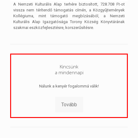
A Nemzeti Kulturális Alap terhére biztosított, 728.708 Ft-ot
vissza nem térítendő támogatás címén, a Közgyűjtemények
Kollégiuma, mint támogató megbízásából, a Nemzeti
Kulturális Alap Igazgatósága Torony Község Könyvtárának
szakmai eszközfejlesztésre, korszerűsítésre.
Kincsünk
a mindennapi
Nálunk a kenyér fogalommá válik!
Tovább