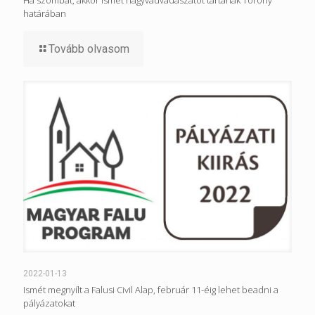
Ha szombat, akkor ismét nagyvadvadászatot tartanak Torony
határában
Tovább olvasom
2022-01-13
Ismét megnyílt a Falusi Civil Alap, február 11-éig lehet beadni a
pályázatokat