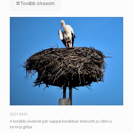
Tovább olvasom
2021-04-01
A korábbi éveknél pár nappal korábban érkezett az idén a
toronyi gólya