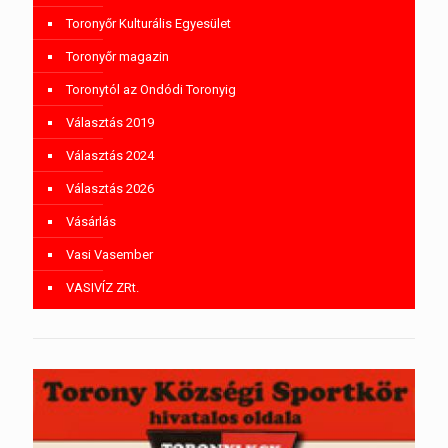
Toronyőr Kulturális Egyesület
Toronyőr magazin
Toronytól az Ondódi Toronyig
Választás 2019
Választás 2024
Választás 2026
Vásárlás
Vasi Vasember
VASIVÍZ ZRt.