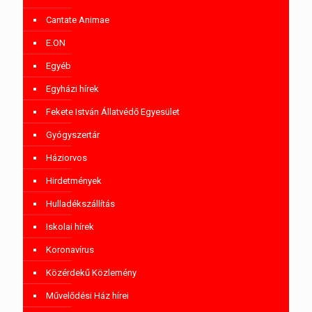
Cantate Animae
E.ON
Egyéb
Egyházi hírek
Fekete István Állatvédő Egyesület
Gyógyszertár
Háziorvos
Hirdetmények
Hulladékszállítás
Iskolai hírek
Koronavírus
Közérdekű Közlemény
Művelődési Ház hírei