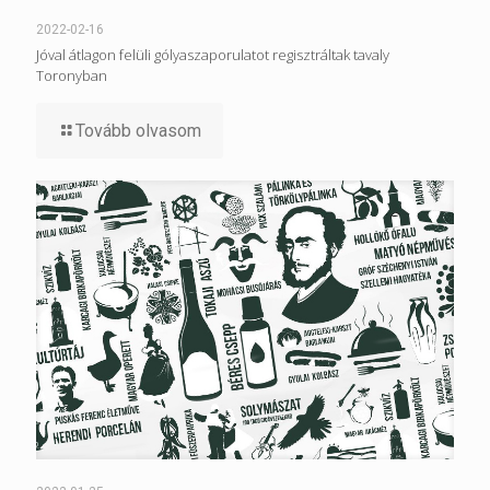
2022-02-16
Jóval átlagon felüli gólyaszaporulatot regisztráltak tavaly
Toronyban
Tovább olvasom