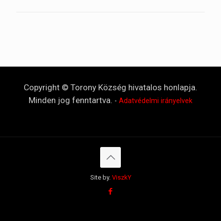
Copyright © Torony Község hivatalos honlapja.
Minden jog fenntartva.
-
Adatvédelmi irányelvek
Site by.
ViszkY