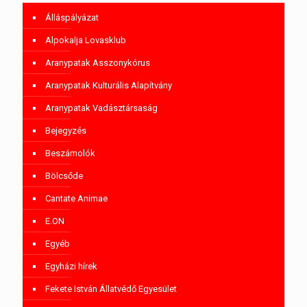
Álláspályázat
Alpokalja Lovasklub
Aranypatak Asszonykórus
Aranypatak Kulturális Alapítvány
Aranypatak Vadásztársaság
Bejegyzés
Beszámolók
Bölcsőde
Cantate Animae
E.ON
Egyéb
Egyházi hírek
Fekete István Állatvédő Egyesület