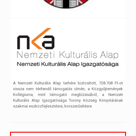
A Nemzeti Kulturális Alap terhére biztosított, 728.708 Ft-ot
vissza nem térítendő támogatás címén, a Közgyűjtemények
Kollégiuma, mint támogató megbízásából, a Nemzeti
Kulturális Alap Igazgatósága Torony Község Könyvtárának
szakmai eszközfejlesztésre, korszerűsítésre.