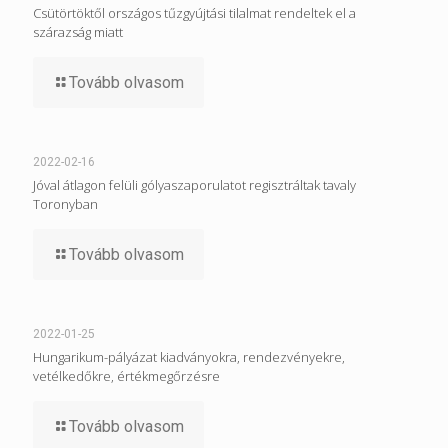
Csütörtöktől országos tűzgyújtási tilalmat rendeltek el a
szárazság miatt
Tovább olvasom
2022-02-16
Jóval átlagon felüli gólyaszaporulatot regisztráltak tavaly
Toronyban
Tovább olvasom
2022-01-25
Hungarikum-pályázat kiadványokra, rendezvényekre,
vetélkedőkre, értékmegőrzésre
Tovább olvasom