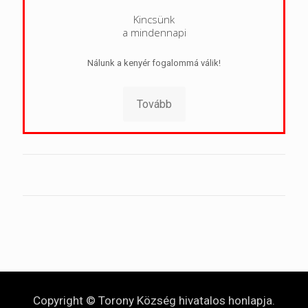
Kincsünk
a mindennapi
Nálunk a kenyér fogalommá válik!
Tovább
Copyright © Torony Község hivatalos honlapja.