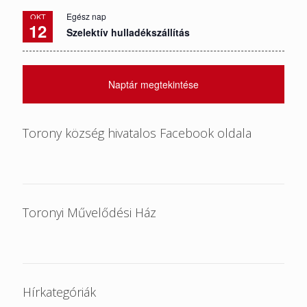
Egész nap
OKT
12
Szelektív hulladékszállítás
Naptár megtekintése
Torony község hivatalos Facebook oldala
Toronyi Művelődési Ház
Hírkategóriák