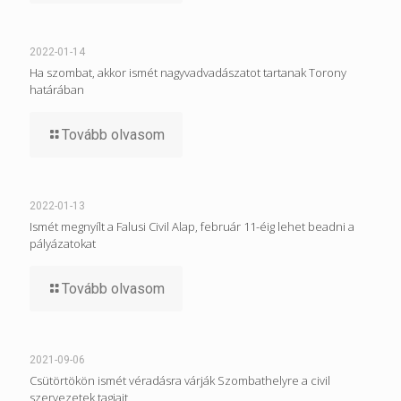
2022-01-14
Ha szombat, akkor ismét nagyvadvadászatot tartanak Torony
határában
Tovább olvasom
2022-01-13
Ismét megnyílt a Falusi Civil Alap, február 11-éig lehet beadni a
pályázatokat
Tovább olvasom
2021-09-06
Csütörtökön ismét véradásra várják Szombathelyre a civil
szervezetek tagjait