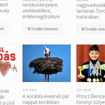
atot
rendezvényekre,
nagyvadvadá
avaly
vetélkedőkre,
tartanak Tor
értékmegőrzésre
határában
som
Tovább olvasom
Tovább olv
smét
2021-04-01
2021-03-03
A korábbi éveknél pár
Princz Bence
ák
nappal korábban
toronyi súlye
a civil