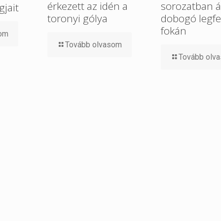
érkezett az idén a
sorozatban ál
gjait
toronyi gólya
dobogó legfe
fokán
som
Tovább olvasom
Tovább olv