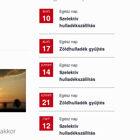
Egész nap
AUG
10
Szelektív
hulladékszállítás
Egész nap
AUG
17
Zöldhulladék gyűjtés
Egész nap
SZEPT
14
Szelektív
hulladékszállítás
Egész nap
SZEPT
21
Zöldhulladék gyűjtés
Egész nap
OKT
12
Szelektív
akkor
hulladékszállítás