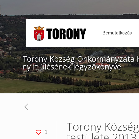
Bemutatkozás
Torony Község Önkormányzata Kép
nyílt ülésének jegyzőkönyve
Torony Község
0
testülete 2013.