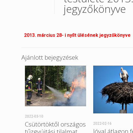
jegyzőkönyve
2013. március 28- i nyílt ülésének
jegyzőkönyve
Ajánlott bejegyzések
2022-03-10
Csütörtöktől országos
2022-02-16
Jóval átlagon f
tűzgyújtási tilalmat