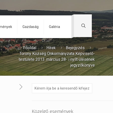
zmények
Gazdaság
Galéria
Főoldal
Hírek
Bejegyzés
Torony Község Önkormányzata Képviselő-
testülete 2013. március 28- i nyílt ülésének
jegyzőkönyve
Közelgő események