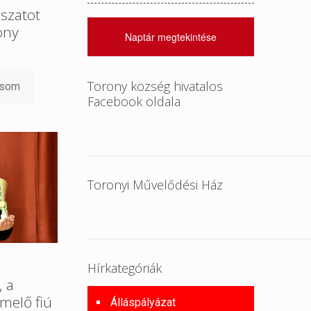
szatot
ony
Naptár megtekintése
Torony község hivatalos
asom
Facebook oldala
Toronyi Művelődési Ház
Hírkategóriák
, a
melő fiú
Álláspályázat