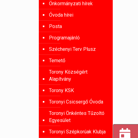
Önkormányzati hírek
Óvoda hírei
Posta
Programajánló
Széchenyi Terv Plusz
Temető
Torony Községért
Alapítvány
Torony KSK
Toronyi Csicsergő Óvoda
Toronyi Önkéntes Tűzoltó
Egyesület
Toronyi Szépkorúak Klubja