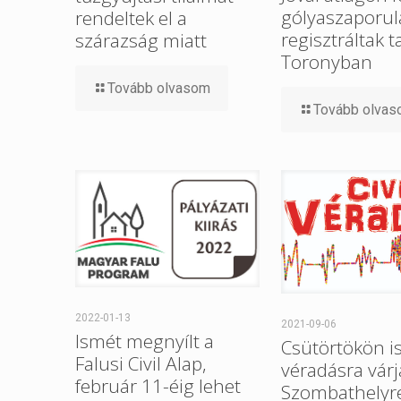
gólyaszaporul
rendeltek el a
regisztráltak t
szárazság miatt
Toronyban
Tovább olvasom
Tovább olva
2022-01-13
2021-09-06
Ismét megnyílt a
Csütörtökön i
Falusi Civil Alap,
véradásra várj
február 11-éig lehet
Szombathelyre 