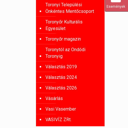
Toronyi Települési
Események
Önkéntes Mentőcsoport
Toronyőr Kulturális
Egyesület
Toronyőr magazin
Toronytól az Ondódi
Toronyig
Választás 2019
Választás 2024
Választás 2026
Vásárlás
Vasi Vasember
VASIVÍZ ZRt.