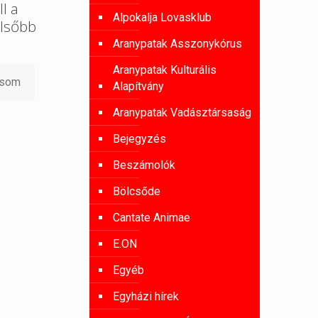
l a
Alpokalja Lovasklub
lsőbb
Aranypatak Asszonykórus
Aranypatak Kulturális
asom
Alapítvány
Aranypatak Vadásztársaság
Bejegyzés
Beszámolók
Bölcsőde
Cantate Animae
E.ON
Egyéb
Egyházi hírek