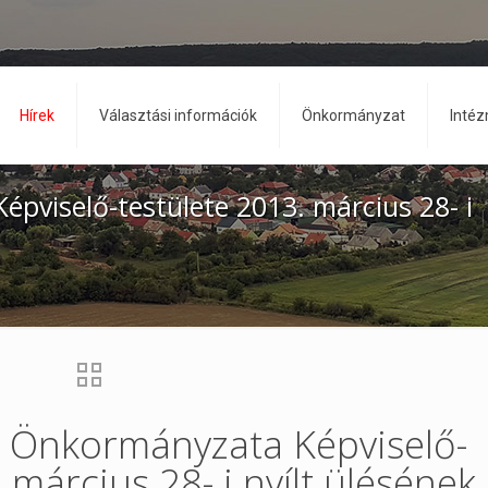
Hírek
Választási információk
Önkormányzat
Inté
viselő-testülete 2013. március 28- i
 Önkormányzata Képviselő-
 március 28- i nyílt ülésének