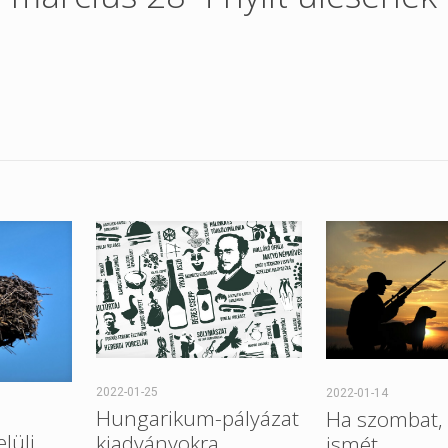
2022-01-25
2022-01-14
Hungarikum-pályázat
Ha szombat, 
elüli
kiadványokra,
ismét