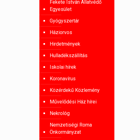
Fekete István Állatvédő
Egyesület
Gyógyszertár
Háziorvos
Hirdetmények
Hulladékszállítás
Iskolai hírek
Koronavírus
Közérdekű Közlemény
Művelődési Ház hírei
Nekrológ
Nemzetiségi Roma
Önkormányzat