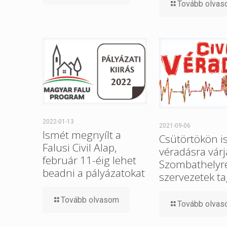
Tovább olva
2022-01-13
2021-09-06
Ismét megnyílt a
Csütörtökön i
Falusi Civil Alap,
véradásra várj
február 11-éig lehet
Szombathelyre 
beadni a pályázatokat
szervezetek ta
Tovább olvasom
Tovább olva