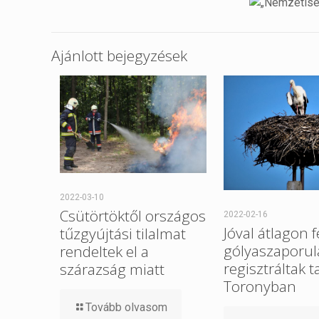
Ajánlott bejegyzések
2022-03-10
Csütörtöktől országos
2022-02-16
Jóval átlagon f
tűzgyújtási tilalmat
gólyaszaporul
rendeltek el a
regisztráltak t
szárazság miatt
Toronyban
Tovább olvasom