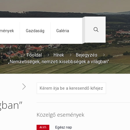
zmények
Gazdaság
Galéria
Főoldal
Hírek
Bejegyzés
„Nemzetiségek, nemzeti kisebbségek a világban”
gban”
Közelgő események
Egész nap
AUG