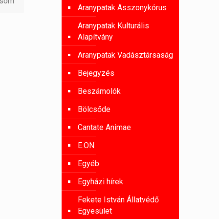
asom
Aranypatak Asszonykórus
Aranypatak Kulturális
Alapítvány
Aranypatak Vadásztársaság
Bejegyzés
Beszámolók
Bölcsőde
Cantate Animae
E.ON
Egyéb
Egyházi hírek
Fekete István Állatvédő
Egyesület