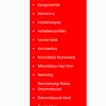
Gyógyszertár
Háziorvos
Hirdetmények
Hulladékszállítás
Iskolai hírek
Koronavírus
Közérdekű Közlemény
Művelődési Ház hírei
Nekrológ
Nemzetiségi Roma
Önkormányzat
Önkormányzati hírek