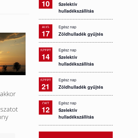
10
Szelektív
hulladékszállítás
Egész nap
AUG
17
Zöldhulladék gyűjtés
Egész nap
SZEPT
14
Szelektív
hulladékszállítás
Egész nap
SZEPT
21
Zöldhulladék gyűjtés
akkor
Egész nap
OKT
12
szatot
Szelektív
ony
hulladékszállítás