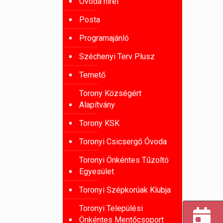
Óvoda hírei
Posta
Programajánló
Széchenyi Terv Plusz
Temető
Torony Községért
Alapítvány
Torony KSK
Toronyi Csicsergő Óvoda
Toronyi Önkéntes Tűzoltó
Egyesület
Toronyi Szépkorúak Klubja
Toronyi Települési
Önkéntes Mentőcsoport