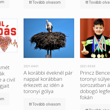
som
Tovább olvasom
Tovább olv
smét
2021-04-01
2021-03-03
A korábbi éveknél pár
Princz Bence
ák
nappal korábban
toronyi súlye
a civil
érkezett az idén a
sorozatban ál
gjait
toronyi gólya
dobogó legfe
fokán
som
Tovább olvasom