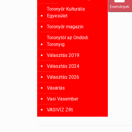
Események
Toronyőr Kulturális
Egyesület
Toronyőr magazin
Toronytól az Ondódi
Toronyig
Választás 2019
Választás 2024
Választás 2026
Vásárlás
Vasi Vasember
VASIVÍZ ZRt.