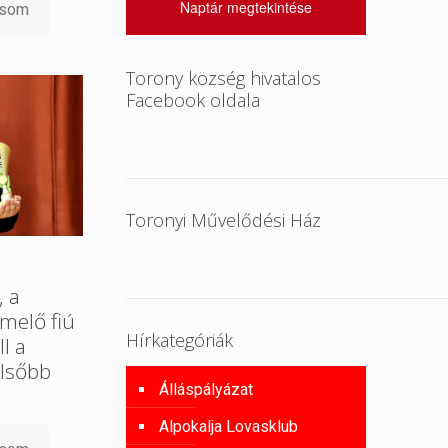
Naptár megtekintése
asom
Torony község hivatalos
Facebook oldala
Toronyi Művelődési Ház
, a
melő fiú
Hírkategóriák
l a
lsőbb
Álláspályázat
Alpokalja Lovasklub