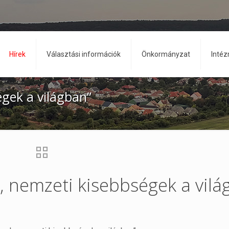
Hírek
Választási információk
Önkormányzat
Inté
gek a világban”
 nemzeti kisebbségek a vilá