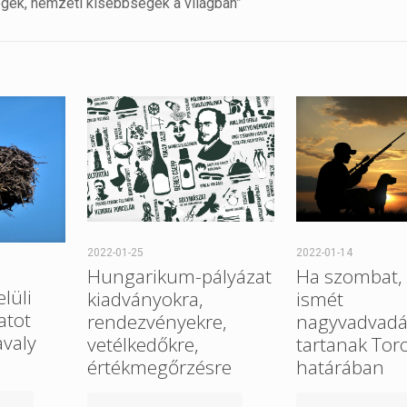
2022-01-25
2022-01-14
Hungarikum-pályázat
Ha szombat, 
elüli
kiadványokra,
ismét
atot
rendezvényekre,
nagyvadvadá
avaly
vetélkedőkre,
tartanak Tor
értékmegőrzésre
határában