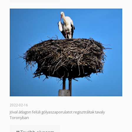
2022-02-16
Jóval átlagon felüli gólyaszaporulatot regisztráltak tavaly
Toronyban