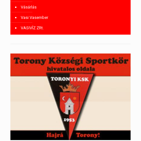
Vásárlás
Vasi Vasember
VASIVÍZ ZRt.