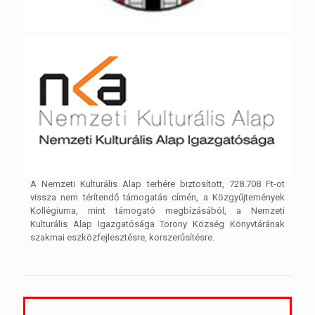
A Nemzeti Kulturális Alap terhére biztosított, 728.708 Ft-ot
vissza nem térítendő támogatás címén, a Közgyűjtemények
Kollégiuma, mint támogató megbízásából, a Nemzeti
Kulturális Alap Igazgatósága Torony Község Könyvtárának
szakmai eszközfejlesztésre, korszerűsítésre.