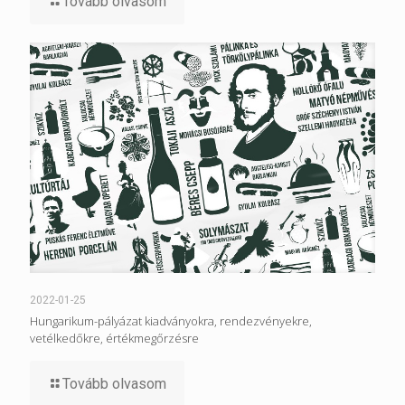
Tovább olvasom
2022-01-25
Hungarikum-pályázat kiadványokra, rendezvényekre,
vetélkedőkre, értékmegőrzésre
Tovább olvasom