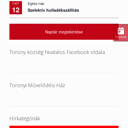
Egész nap
OKT
12
Szelektív hulladékszállítás
Naptár megtekintése
Események
Torony község hivatalos Facebook oldala
Toronyi Művelődési Ház
Hírkategóriák