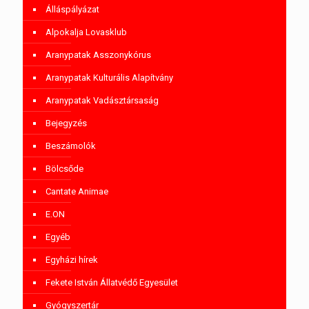
Álláspályázat
Alpokalja Lovasklub
Aranypatak Asszonykórus
Aranypatak Kulturális Alapítvány
Aranypatak Vadásztársaság
Bejegyzés
Beszámolók
Bölcsőde
Cantate Animae
E.ON
Egyéb
Egyházi hírek
Fekete István Állatvédő Egyesület
Gyógyszertár