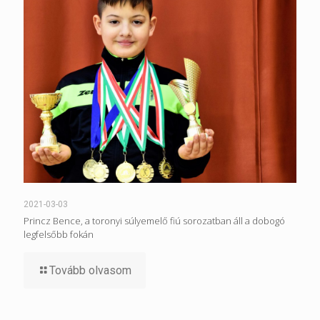
2021-03-03
Princz Bence, a toronyi súlyemelő fiú sorozatban áll a dobogó
legfelsőbb fokán
Tovább olvasom