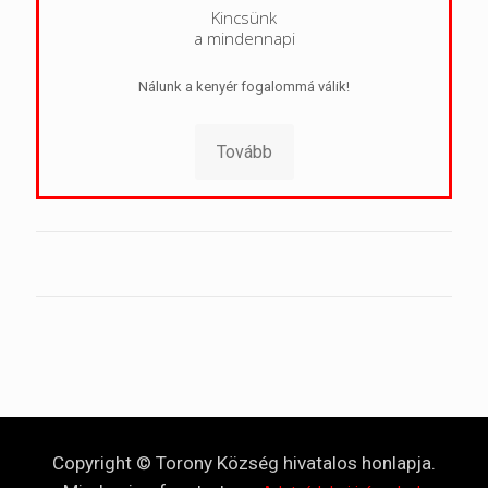
Kincsünk
a mindennapi
Nálunk a kenyér fogalommá válik!
Tovább
Copyright © Torony Község hivatalos honlapja.