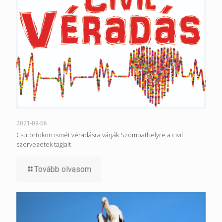
2021-09-06
Csütörtökön ismét véradásra várják Szombathelyre a civil
szervezetek tagjait
Tovább olvasom