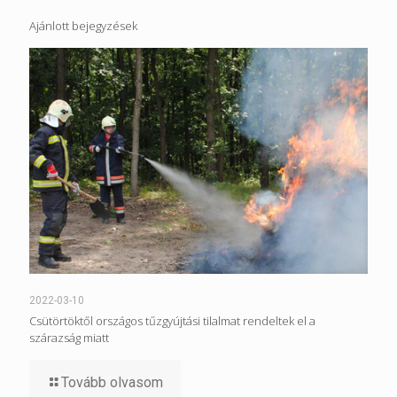
Ajánlott bejegyzések
2022-03-10
Csütörtöktől országos tűzgyújtási tilalmat rendeltek el a
szárazság miatt
Tovább olvasom