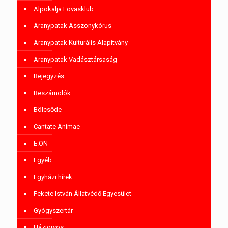
Alpokalja Lovasklub
Aranypatak Asszonykórus
Aranypatak Kulturális Alapítvány
Aranypatak Vadásztársaság
Bejegyzés
Beszámolók
Bölcsőde
Cantate Animae
E.ON
Egyéb
Egyházi hírek
Fekete István Állatvédő Egyesület
Gyógyszertár
Háziorvos