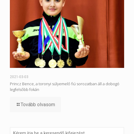
2021-03-03
Princz Bence, a toronyi súlyemelő fiú sorozatban áll a dobogó
legfelsőbb fokán
Tovább olvasom