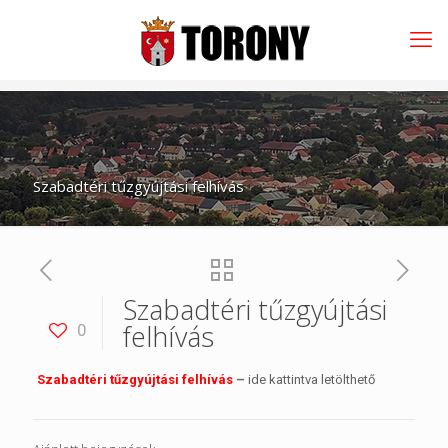
Szabadtéri tűzgyújtási felhívás
Szabadtéri tűzgyújtási
felhívás
0
Szabadtéri tűzgyújtási felhívás
–
ide kattintva letölthető