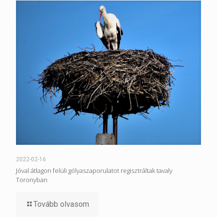
2022-02-16
Jóval átlagon felüli gólyaszaporulatot regisztráltak tavaly
Toronyban
Tovább olvasom