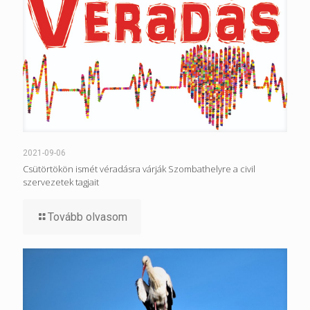
2021-09-06
Csütörtökön ismét véradásra várják Szombathelyre a civil
szervezetek tagjait
Tovább olvasom