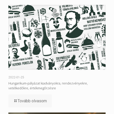
2022-01-25
Hungarikum-pályázat kiadványokra, rendezvényekre,
vetélkedőkre, értékmegőrzésre
Tovább olvasom