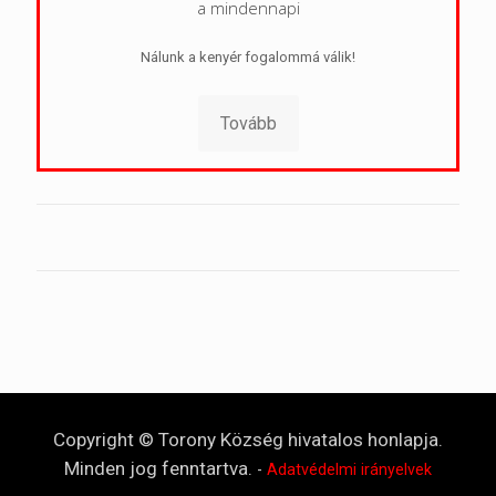
a mindennapi
Nálunk a kenyér fogalommá válik!
Tovább
Copyright © Torony Község hivatalos honlapja.
Minden jog fenntartva.
-
Adatvédelmi irányelvek