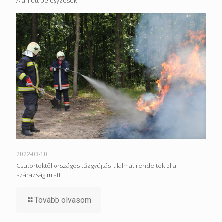
Ajánlott bejegyzések
2022-03-10
Csütörtöktől országos tűzgyújtási tilalmat rendeltek el a
szárazság miatt
Tovább olvasom