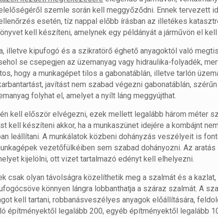
elelőségéről szemle során kell meggyőződni. Ennek tervezett id
llenőrzés esetén, tíz nappal előbb írásban az illetékes kataszt
könyvet kell készíteni, amelynek egy példányát a járművön el kell
 illetve kipufogó és a szikratörő éghető anyagoktól való megtis
gy sehol se csepegjen az üzemanyag vagy hidraulika-folyadék, mer
tos, hogy a munkagépet tilos a gabonatáblán, illetve tarlón üze
ó karbantartást, javítást nem szabad végezni gabonatáblán, szérűn
manyag folyhat el, amelyet a nyílt láng meggyújthat.
ntén kell először elvégezni, ezek mellett legalább három méter s
st kell készíteni akkor, ha a munkaszünet idejére a kombájnt nem
ban leállítani. A munkálatok közbeni dohányzás veszélyeit is fo
s munkagépek vezetőfülkéiben sem szabad dohányozni. Az aratás 
yet kijelölni, ott vizet tartalmazó edényt kell elhelyezni.
csak olyan távolságra közelíthetik meg a szalmát és a kazlat,
ipufogócsöve könnyen lángra lobbanthatja a száraz szalmát. A s
ot kell tartani, robbanásveszélyes anyagok előállítására, feldo
ló építményektől legalább 200, egyéb építményektől legalább 10