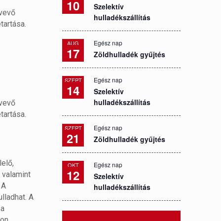
10
Szelektív
 vevő
hulladékszállítás
tartása.
Egész nap
AUG
17
Zöldhulladék gyűjtés
Egész nap
SZEPT
14
Szelektív
hulladékszállítás
 vevő
tartása.
Egész nap
SZEPT
21
Zöldhulladék gyűjtés
elő,
Egész nap
OKT
12
 valamint
Szelektív
 A
hulladékszállítás
lladhat. A
 a
yon