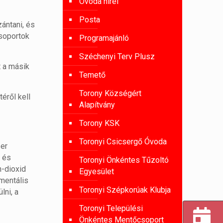
Óvoda hírei
Posta
ántani, és
csoportok
Programajánló
Széchenyi Terv Plusz
t a másik
Temető
Torony Községért
éről kell
Alapítvány
Torony KSK
Toronyi Csicsergő Óvoda
zer
k és
Toronyi Önkéntes Tűzoltó
n-dioxid
Egyesület
 mentális
Toronyi Szépkorúak Klubja
lni, a
Toronyi Települési
Önkéntes Mentőcsoport