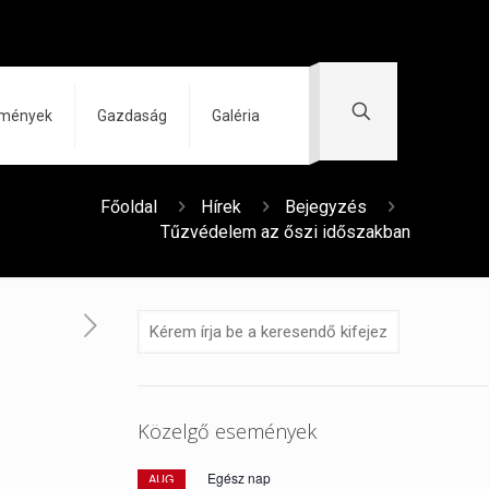
zmények
Gazdaság
Galéria
Főoldal
Hírek
Bejegyzés
Tűzvédelem az őszi időszakban
Közelgő események
Egész nap
AUG