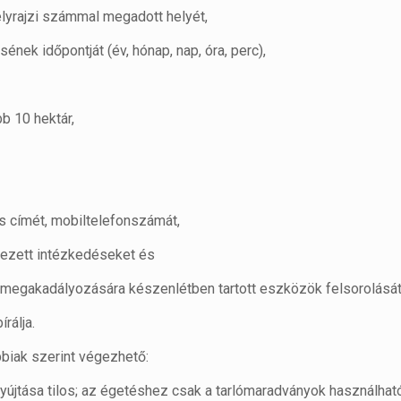
elyrajzi számmal megadott helyét,
ek időpontját (év, hónap, nap, óra, perc),
bb 10 hektár,
s címét, mobiltelefonszámát,
vezett intézkedéseket és
ek megakadályozására készenlétben tartott eszközök felsorolását
rálja.
bbiak szerint végezhető:
gyújtása tilos; az égetéshez csak a tarlómaradványok használható