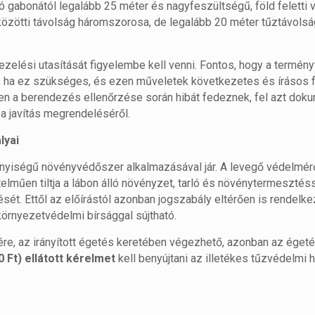
ló gabonától legalább 25 méter és nagyfeszültségű, föld feletti 
 közötti távolság háromszorosa, de legalább 20 méter tűztávolsá
zelési utasítását figyelembe kell venni. Fontos, hogy a termén
zék, ha ez szükséges, és ezen műveletek következetes és írásos
en a berendezés ellenőrzése során hibát fedeznek, fel azt doku
 a javítás megrendeléséről.
lyai
yiségű növényvédőszer alkalmazásával jár. A levegő védelmér
elműen tiltja a lábon álló növényzet, tarló és növénytermesztés
sét. Ettől az előírástól azonban jogszabály eltérően is rendelke
örnyezetvédelmi bírsággal sújtható.
re, az irányított égetés keretében végezhető, azonban az éget
0 Ft) ellátott kérelmet
kell benyújtani az illetékes tűzvédelmi 