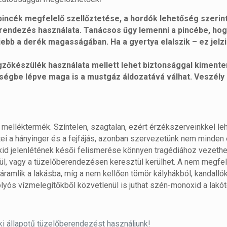
incék megfelelő szellőztetése, a hordók lehetőség szerin
erendezés használata. Tanácsos űgy lemenni a pincébe, ho
eljebb a derék magasságában. Ha a gyertya elalszik – ez jelz
zőkészülék használata mellett lehet biztonsággal kimente
ségbe lépve maga is a mustgáz áldozatává válhat. Veszély
melléktermék. Színtelen, szagtalan, ezért érzékszerveinkkel le
i a hányinger és a fejfájás, azonban szervezetünk nem minden
id jelenlétének késői felismerése könnyen tragédiához vezethe
l, vagy a tüzelőberendezésen keresztül kerülhet. A nem megfe
mlik a lakásba, míg a nem kellően tömör kályhákból, kandallók
lyós vízmelegítőkből közvetlenül is juthat szén-monoxid a lakót
i állapotű tüzelőberendezést használjunk!