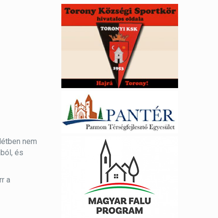
nlétben nem
ból, és
r a