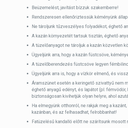
Beüzemelést, javítást bízzuk szakemberre!
Rendszeresen ellenőriztessük kéményünk állap
Ne tároljunk tűzveszélyes folyadékot, éghető a
A kazán környezetét tartsuk tisztán, éghető an
A tüzelőanyagot ne tároljuk a kazán közvetlen 
Ügyeljünk arra, hogy a kazán füstcsöve, kémény
A tüzelőberendezés füstcsöve legyen fémbilinccs
Ügyeljünk arra is, hogy a vízkör elmenő, és viss
Áramszünet esetén a keringető szivattyű nem mű
éghető anyagű edényt, és lapátot (pl. fémvödör, 
biztonságosan kivihetjük olyan helyre, ahol azutá
Ha elmegyünk otthonról, ne rakjuk meg a kazánt,
kazánban, és az felhasadhat, felrobbanhat!
Fatüzelésű kandalló előtt ne szárítsunk mosott 