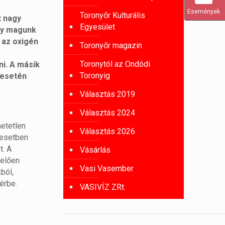
Események
Toronyőr Kulturális
t nagy
Egyesület
gy magunk
i az oxigén
Toronyőr magazin
Toronytól az Ondódi
ni. A másik
Toronyig
 esetén
Választás 2019
Választás 2024
hetetlen
Választás 2026
 esetben
t. A
Vásárlás
lelően
Vasi Vasember
ból,
érbe.
VASIVÍZ ZRt.