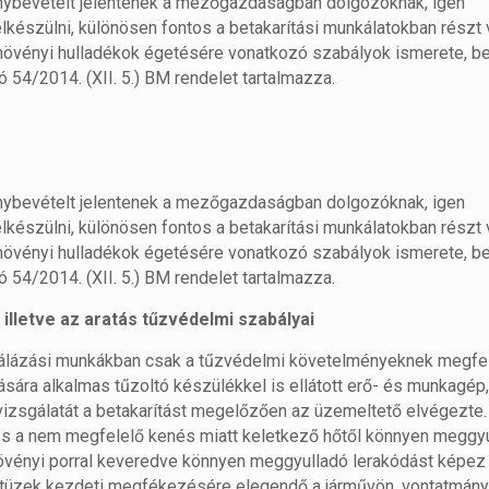
génybevételt jelentenek a mezőgazdaságban dolgozóknak, igen
felkészülni, különösen fontos a betakarítási munkálatokban részt
s növényi hulladékok égetésére vonatkozó szabályok ismerete, be
54/2014. (XII. 5.) BM rendelet tartalmazza.
génybevételt jelentenek a mezőgazdaságban dolgozóknak, igen
felkészülni, különösen fontos a betakarítási munkálatokban részt
s növényi hulladékok égetésére vonatkozó szabályok ismerete, be
54/2014. (XII. 5.) BM rendelet tartalmazza.
lletve az aratás tűzvédelmi szabályai
bálázási munkákban csak a tűzvédelmi követelményeknek megfel
sára alkalmas tűzoltó készülékkel is ellátott erő- és munkagép,
vizsgálatát a betakarítást megelőzően az üzemeltető elvégezte.
s a nem megfelelő kenés miatt keletkező hőtől könnyen meggyu
növényi porral keveredve könnyen meggyulladó lerakódást képez
tüzek kezdeti megfékezésére
elegendő a járművön, vontatmán