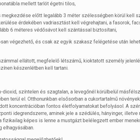
atábla mellett tarlót égetni tilos,
és megkezdése előtt legalább 3 méter szélességben körül kell sz
erülése érdekében vadriasztást kell végrehajtani, a fasorok, fa
lább 6 méteres védősávot kell szántással biztosítani,
san végezhető, és csak az egyik szakasz felégetése után lehe
zámmal ellátott, megfelelő létszámű, kioktatott személy jelenlét
zínen készenlétben kell tartani.
dioxid, színtelen és szagtalan, a levegőnél körülbelül másféls
ében terül el. Otthonunkban elsősorban a cukortartalmű növénye
ott koncentrációban fontos életfolyamatokat befolyásol. A szé
ponti idegrendszerre, aminek jele a szédülés, hányinger, illetve
ha fizikailag képes is lenne a mustgázt belélegzett ember menekü
g elhagyásában.
ázatossággal megelőzhetőek!