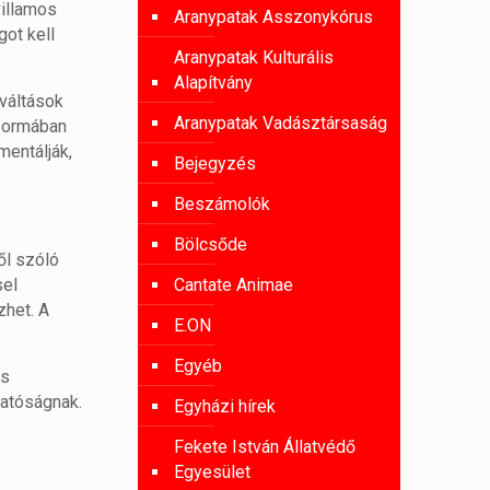
villamos
Aranypatak Asszonykórus
got kell
Aranypatak Kulturális
Alapítvány
yváltások
Aranypatak Vadásztársaság
 formában
mentálják,
Bejegyzés
Beszámolók
Bölcsőde
ől szóló
sel
Cantate Animae
zhet. A
E.ON
Egyéb
és
hatóságnak.
Egyházi hírek
Fekete István Állatvédő
Egyesület