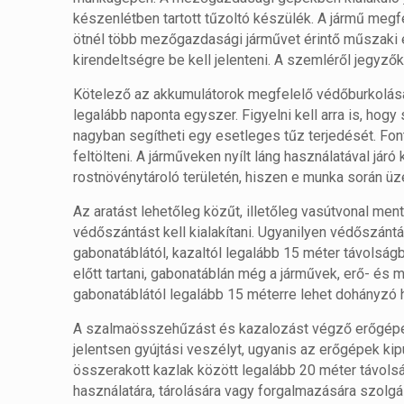
készenlétben tartott tűzoltó készülék. A jármű megf
ötnél több mezőgazdasági járművet érintő műszaki e
kirendeltségre be kell jelenteni. A szemléről jegyző
Kötelező az akkumulátorok megfelelő védőburkolása,
legalább naponta egyszer. Figyelni kell arra is, ho
nagyban segítheti egy esetleges tűz terjedését. Fon
feltölteni. A járműveken nyílt láng használatával jár
rostnövénytároló területén, hiszen e munka során üze
Az aratást lehetőleg közűt, illetőleg vasútvonal me
védőszántást kell kialakítani. Ugyanilyen védőszántá
gabonatáblától, kazaltól legalább 15 méter távolság
előtt tartani, gabonatáblán még a járművek, erő- é
gabonatáblától legalább 15 méterre lehet dohányzó hel
A szalmaösszehűzást és kazalozást végző erőgépek 
jelentsen gyújtási veszélyt, ugyanis az erőgépek k
összerakott kazlak között legalább 20 méter távolság
használatára, tárolására vagy forgalmazására szolgá