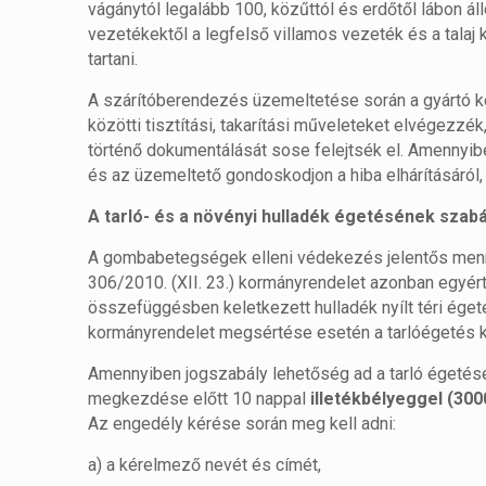
vágánytól legalább 100, közűttól és erdőtől lábon ál
vezetékektől a legfelső villamos vezeték és a talaj
tartani.
A szárítóberendezés üzemeltetése során a gyártó ke
közötti tisztítási, takarítási műveleteket elvégez
történő dokumentálását sose felejtsék el. Amennyib
és az üzemeltető gondoskodjon a hiba elhárításáról,
A tarló- és a növényi hulladék égetésének szabá
A gombabetegségek elleni védekezés jelentős menn
306/2010. (XII. 23.) kormányrendelet azonban egyért
összefüggésben keletkezett hulladék nyílt téri égeté
kormányrendelet megsértése esetén a tarlóégetés k
Amennyiben jogszabály lehetőség ad a tarló égetésé
megkezdése előtt 10 nappal
illetékbélyeggel (300
Az engedély kérése során meg kell adni:
a) a kérelmező nevét és címét,