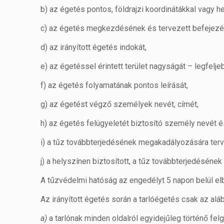
b) az égetés pontos, földrajzi koordinátákkal vagy h
c) az égetés megkezdésének és tervezett befejezésén
d) az irányított égetés indokát,
e) az égetéssel érintett terület nagyságát – legfelje
f) az égetés folyamatának pontos leírását,
g) az égetést végző személyek nevét, címét,
h) az égetés felügyeletét biztosító személy nevét é
i) a tűz továbbterjedésének megakadályozására ter
j) a helyszínen biztosított, a tűz továbbterjedésén
A tűzvédelmi hatóság az engedélyt 5 napon belül elbí
Az irányított égetés során a tarlóégetés csak az alá
a)
a tarlónak minden oldalról egyidejűleg történő fel