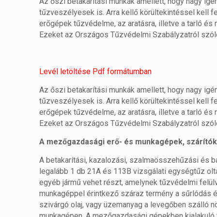
Az őszi betakarítási munkák amellett, hogy nagy i
tűzveszélyesek is. Arra kellő körültekintéssel kell 
erőgépek tűzvédelme, az aratásra, illetve a tarló é
Ezeket az Országos Tűzvédelmi Szabályzatról szóló 
Levél letöltése Pdf formátumban
Az őszi betakarítási munkák amellett, hogy nagy i
tűzveszélyesek is. Arra kellő körültekintéssel kell 
erőgépek tűzvédelme, az aratásra, illetve a tarló é
Ezeket az Országos Tűzvédelmi Szabályzatról szóló 
A mezőgazdasági erő- és munkagépek, szárítók i
A betakarítási, kazalozási, szalmaösszehűzási és 
legalább 1 db 21A és 113B vizsgálati egységtűz oltá
egyéb jármű vehet részt, amelynek tűzvédelmi felül
munkagéppel érintkező száraz termény a sűrlódás é
szivárgó olaj, vagy üzemanyag a levegőben szálló 
munkagépen. A mezőgazdasági gépekben kialakuló