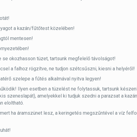
otát!
nyagot a kazán/fűtőtest közelében!
yagtól mentesen!
környezetében!
e se okozhasson tüzet, tartsunk megfelelő távolságot!
el a falhoz rögzítve, ne tudjon szétcsűszni, kiesni a helyéről!
zatérő szelepe a fűtés alkalmával nyitva legyen!
ködik! Ilyen esetben a tüzelést ne folytassuk, tartsunk késze
kis szeneslapát), amelyekkel ki tudjuk szedni a parazsat a kazán
n eloltható.
 mert ha áramszünet lesz, a keringetés megszűntével a víz felfor
ruhát!