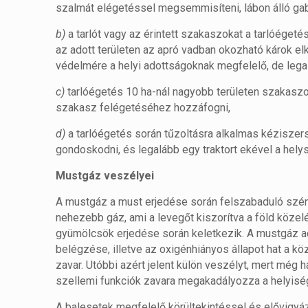
szalmát elégetéssel megsemmisíteni, lábon álló gabon
b)
a tarlót vagy az érintett szakaszokat a tarlóéget
az adott területen az apró vadban okozható károk elk
védelmére a helyi adottságoknak megfelelő, de lega
c)
tarlóégetés 10 ha-nál nagyobb területen szakaszo
szakasz felégetéséhez hozzáfogni,
d)
a tarlóégetés során tűzoltásra alkalmas kéziszers
gondoskodni, és legalább egy traktort ekével a helys
Mustgáz veszélyei
A mustgáz a must erjedése során felszabaduló szén-
nehezebb gáz, ami a levegőt kiszorítva a föld közel
gyümölcsök erjedése során keletkezik. A mustgáz ad
belégzése, illetve az oxigénhiányos állapot hat a köz
zavar. Utóbbi azért jelent külön veszélyt, mert még 
szellemi funkciók zavara megakadályozza a helyisé
A balesetek megfelelő körültekintéssel és elővigy