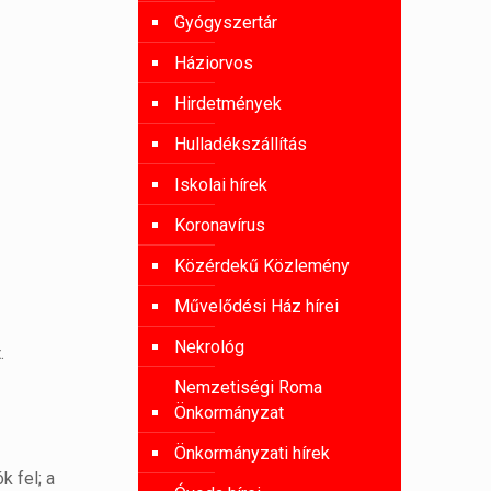
Gyógyszertár
Háziorvos
Hirdetmények
Hulladékszállítás
Iskolai hírek
Koronavírus
Közérdekű Közlemény
Művelődési Ház hírei
Nekrológ
.
Nemzetiségi Roma
Önkormányzat
Önkormányzati hírek
k fel; a