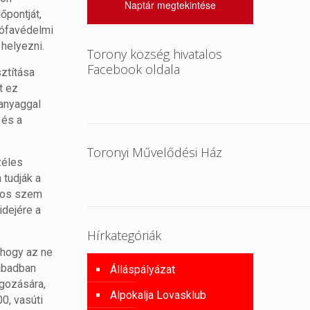
Naptár megtekintése
őpontját,
rófavédelmi
 helyezni.
Torony község hivatalos
Facebook oldala
ztítása
t ez
manyaggal
 és a
Toronyi Művelődési Ház
zéles
 tudják a
ntos szem
idejére a
Hírkategóriák
 hogy az ne
zabadban
Álláspályázat
lgozására,
Alpokalja Lovasklub
0, vasúti