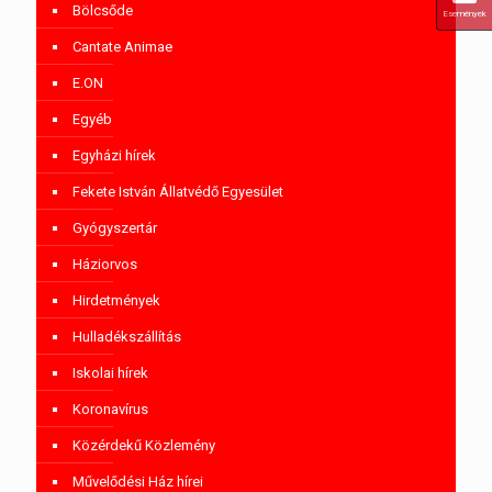
Bölcsőde
Események
Cantate Animae
E.ON
Egyéb
Egyházi hírek
Fekete István Állatvédő Egyesület
Gyógyszertár
Háziorvos
Hirdetmények
Hulladékszállítás
Iskolai hírek
Koronavírus
Közérdekű Közlemény
Művelődési Ház hírei