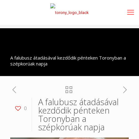
A falubusz átadásával kezdődik pénteken Toronyban a
szépkorúak napja
A falubusz átadásával
kezdődik pénteken
0
Toronyban a
szépkorúak napja