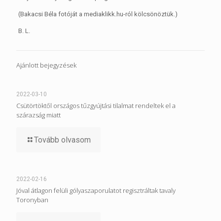
(Bakacsi Béla fotóját a mediaklikk.hu-ról kölcsönöztük.)
B. L.
Ajánlott bejegyzések
2022-03-10
Csütörtöktől országos tűzgyújtási tilalmat rendeltek el a
szárazság miatt
Tovább olvasom
2022-02-16
Jóval átlagon felüli gólyaszaporulatot regisztráltak tavaly
Toronyban