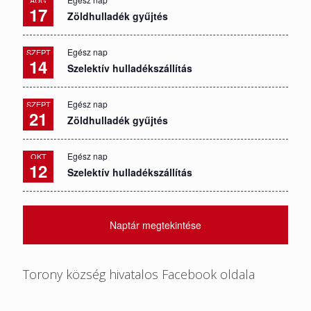
17
Zöldhulladék gyűjtés
Egész nap
SZEPT
14
Szelektív hulladékszállítás
Egész nap
SZEPT
21
Zöldhulladék gyűjtés
Egész nap
OKT
12
Szelektív hulladékszállítás
Naptár megtekintése
Torony község hivatalos Facebook oldala