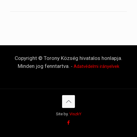
Copyright © Torony Község hivatalos honlapja.
Minden jog fenntartva.
-
Adatvédelmi irányelvek
Site by.
ViszkY