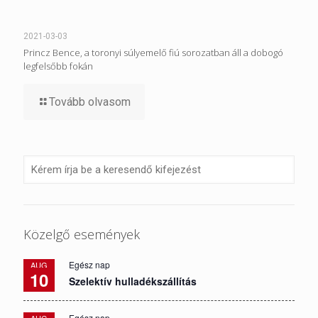
2021-03-03
Princz Bence, a toronyi súlyemelő fiú sorozatban áll a dobogó
legfelsőbb fokán
Tovább olvasom
Közelgő események
Egész nap
AUG
10
Szelektív hulladékszállítás
Egész nap
AUG