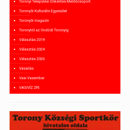
Toronyi Települési Önkéntes Mentőcsoport
Toronyőr Kulturális Egyesület
Toronyőr magazin
Toronytól az Ondódi Toronyig
Választás 2019
Választás 2024
Választás 2026
Vásárlás
Vasi Vasember
VASIVÍZ ZRt.