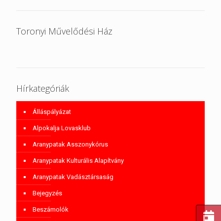
Toronyi Művelődési Ház
Hírkategóriák
Álláspályázat
Alpokalja Lovasklub
Aranypatak Asszonykórus
Aranypatak Kulturális Alapítvány
Aranypatak Vadásztársaság
Bejegyzés
Beszámolók