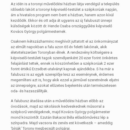
Az idén is a toronyi művelődési házban látja vendégül a település
idősebb lakóit a toronyi képviselő-testület a szépkorúak napján,
ám a hivatalos program nem bent a házban, hanem azon kívül
kezdődik. Ekkor és ott adja át ugyanis az új falubuszt ünnepi
külsőségek között dr. Hende Csaba országgyűlési képviselő
Kovács György polgármesternek.
Csaknem kétszázharminc meghívót juttatott el az önkormányzat
az elműlt napokban a falu azon 65 év feletti lakóinak, akik
életvitelszerűen Toronyban élnek. A rendezvény költségeire a
képviselő-testületi tagok személyenként 20 ezer forint önkéntes
felajánlást tettek, ennek is köszönhetően a szépkorúak 2 ezer
forint értékű Erzsébet-utalványt kapnak ajándékba. S ha már a
falubusz is az egyik szereplője lesz az eseménynek, érdemes
megemlíteni azt is, hogy akik ezzel a járművel szeretnének eljutni
az ünnepségre, azokat előzetes bejelentés után természetesen
oda- és hazaszállítják.
A falubusz átadása után a művelődési házban előbb az
óvodások, majd az iskolások kedveskednek műsorral a
szépkorű vendégeknek, majd Kovács György polgármester
mond köszöntőt. Ezután Bakacsi Béla előadóművész lép a
színpadra. Majd vacsora és zenés est következik – ameddig
‘bírják’ Torony megbecsült polgárai.