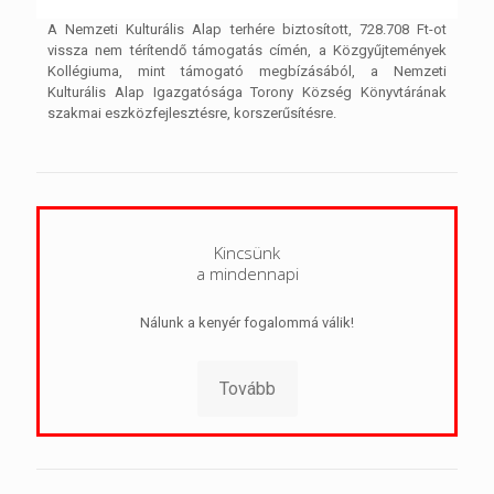
A Nemzeti Kulturális Alap terhére biztosított, 728.708 Ft-ot
vissza nem térítendő támogatás címén, a Közgyűjtemények
Kollégiuma, mint támogató megbízásából, a Nemzeti
Kulturális Alap Igazgatósága Torony Község Könyvtárának
szakmai eszközfejlesztésre, korszerűsítésre.
Kincsünk
a mindennapi
Nálunk a kenyér fogalommá válik!
Tovább