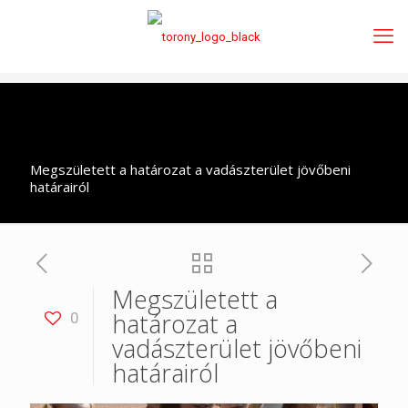
Megszületett a határozat a vadászterület jövőbeni
határairól
Megszületett a
határozat a
0
vadászterület jövőbeni
határairól