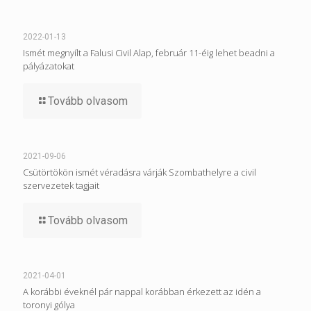
2022-01-13
Ismét megnyílt a Falusi Civil Alap, február 11-éig lehet beadni a
pályázatokat
Tovább olvasom
2021-09-06
Csütörtökön ismét véradásra várják Szombathelyre a civil
szervezetek tagjait
Tovább olvasom
2021-04-01
A korábbi éveknél pár nappal korábban érkezett az idén a
toronyi gólya