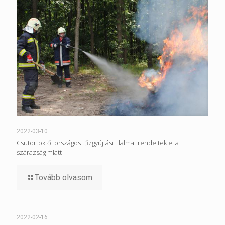
2022-03-10
Csütörtöktől országos tűzgyújtási tilalmat rendeltek el a
szárazság miatt
Tovább olvasom
2022-02-16