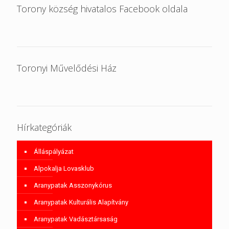
Torony község hivatalos Facebook oldala
Toronyi Művelődési Ház
Hírkategóriák
Álláspályázat
Alpokalja Lovasklub
Aranypatak Asszonykórus
Aranypatak Kulturális Alapítvány
Aranypatak Vadásztársaság