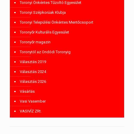
Toronyi Önkéntes Tűzoltó Egyesület
Toronyi Szépkorúak Klubja
Toronyi Települési Önkéntes Mentőcsoport
Toronyőr Kulturális Egyesület
Toronyőr magazin
Toronytól az Ondódi Toronyig
Választás 2019
Választás 2024
Választás 2026
Vásárlás
Vasi Vasember
VASIVÍZ ZRt.