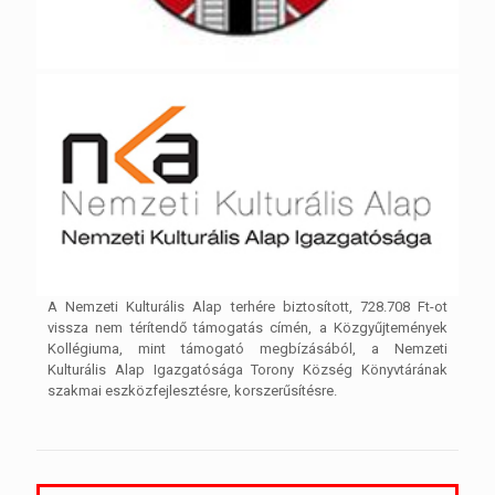
A Nemzeti Kulturális Alap terhére biztosított, 728.708 Ft-ot
vissza nem térítendő támogatás címén, a Közgyűjtemények
Kollégiuma, mint támogató megbízásából, a Nemzeti
Kulturális Alap Igazgatósága Torony Község Könyvtárának
szakmai eszközfejlesztésre, korszerűsítésre.