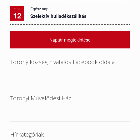
Egész nap
OKT
12
Szelektív hulladékszállítás
Naptár megtekintése
Torony község hivatalos Facebook oldala
Toronyi Művelődési Ház
Hírkategóriák