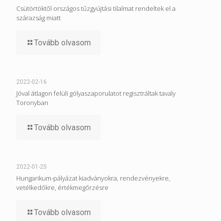
Csütörtöktől országos tűzgyújtási tilalmat rendeltek el a
szárazság miatt
Tovább olvasom
2022-02-16
Jóval átlagon felüli gólyaszaporulatot regisztráltak tavaly
Toronyban
Tovább olvasom
2022-01-25
Hungarikum-pályázat kiadványokra, rendezvényekre,
vetélkedőkre, értékmegőrzésre
Tovább olvasom