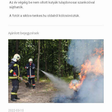
Az év végéig be nem oltott kutyák tulajdonosai szankcióval
sújthatók.
A fotót a siklos-tenkes.hu oldalról kölcsönöztük.
Ajánlott bejegyzések
2022-03-10