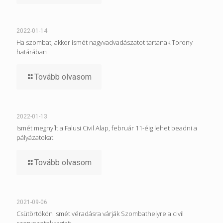
2022-01-14
Ha szombat, akkor ismét nagyvadvadászatot tartanak Torony
határában
Tovább olvasom
2022-01-13
Ismét megnyílt a Falusi Civil Alap, február 11-éig lehet beadni a
pályázatokat
Tovább olvasom
2021-09-06
Csütörtökön ismét véradásra várják Szombathelyre a civil
szervezetek tagjait