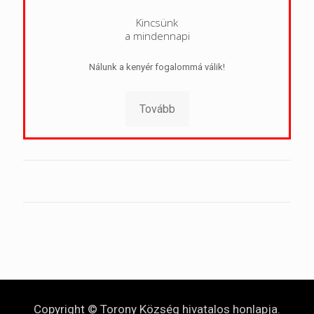
Kincsünk
a mindennapi
Nálunk a kenyér fogalommá válik!
Tovább
Copyright © Torony Község hivatalos honlapja.