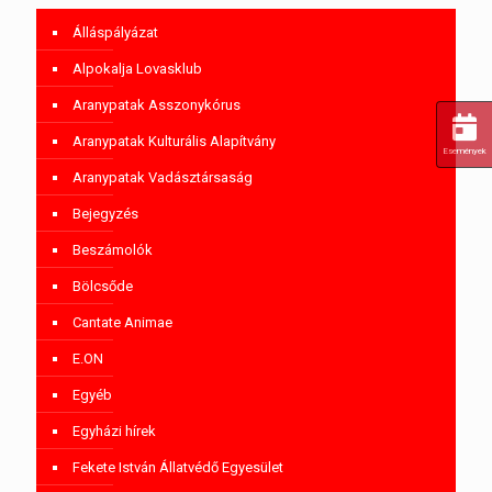
Álláspályázat
Alpokalja Lovasklub
Aranypatak Asszonykórus
Aranypatak Kulturális Alapítvány
Események
Aranypatak Vadásztársaság
Bejegyzés
Beszámolók
Bölcsőde
Cantate Animae
E.ON
Egyéb
Egyházi hírek
Fekete István Állatvédő Egyesület