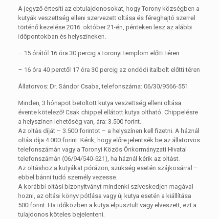
A jegyző értesíti az ebtulajdonosokat, hogy Torony községben a
kutyák veszettség elleni szervezett oltása és féreghajtó szerrel
történő kezelése 2016. október 21-én, pénteken lesz az alábbi
időpontokban és helyszíneken.
– 15 órától 16 óra 30 percig a toronyi templom előtti téren
– 16 óra 40 perctől 17 óra 30 percig az ondódi italbolt előtti téren
Állatorvos: Dr. Sándor Csaba, telefonszáma: 06/30/9566-551
Minden, 3 hónapot betöltött kutya veszettség elleni oltása
évente kötelező! Csak chippel ellátott kutya oltható. Chippelésre
a helyszínen lehetőség van, ára: 3.500 forint.
Az oltás díját – 3.500 forintot – a helyszínen kell fizetni. A háznál
oltás díja 4.000 forint. Kérik, hogy előre jelentsék be az állatorvos
telefonszámán vagy a Toronyi Közös Önkormányzati Hivatal
telefonszámán (06/94/540-521), ha háznál kérik az oltást.
Az oltáshoz a kutyákat pórázon, szükség esetén szájkosárral –
ebbel bánni tudó személy vezesse.
A korábbi oltási bizonyítványt mindenki szíveskedjen magával
hozni, az oltási könyv pótlása vagy új kutya esetén a kiállítása
500 forint. Ha időközben a kutya elpusztult vagy elveszett, ezt a
tulajdonos köteles bejelenteni.