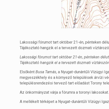
Lakossági fórumot tart október 21-én, pénteken délut
Tájékoztató hangzik el a tervezett dozmati víztároz
Lakossági fórumot tart október 21-én, pénteken délut
Tájékoztató hangzik el a tervezett dozmati víztározó
Elsőként
Busa Tamás
, a Nyugat-dunántűli Vízügyi I
megyeszékhely és a környező települések árvízi vé
településrendezési tervező tart előadást Torony te
Az önkormányzat várja a fórumra a toronyi lakosokat.
A mellékelt térképet a Nyugat-dunántűli Vízügyi Igaz