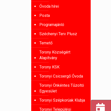
Óvoda hírei
Posta
Programajánló
Széchenyi Terv Plusz
Temető
Torony Községért
Alapítvány
Torony KSK
Toronyi Csicsergő Óvoda
Toronyi Önkéntes Tűzoltó
Egyesület
Toronyi Szépkorúak Klubja
Toronyi Települési