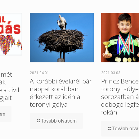
smét
2021-04-01
2021-03-03
A korábbi éveknél pár
Princz Bence
ák
nappal korábban
toronyi súlye
a civil
érkezett az idén a
sorozatban ál
gjait
toronyi gólya
dobogó legfe
fokán
som
Tovább olvasom
Tovább olv