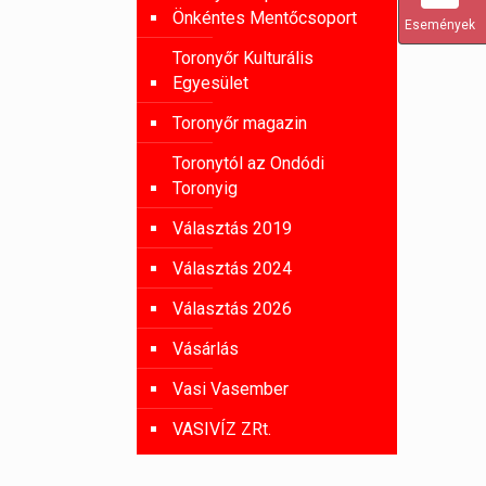
Önkéntes Mentőcsoport
Események
Toronyőr Kulturális
Egyesület
Toronyőr magazin
Toronytól az Ondódi
Toronyig
Választás 2019
Választás 2024
Választás 2026
Vásárlás
Vasi Vasember
VASIVÍZ ZRt.