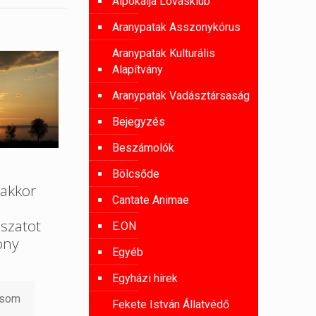
Alpokalja Lovasklub
Aranypatak Asszonykórus
Aranypatak Kulturális
Alapítvány
Aranypatak Vadásztársaság
Bejegyzés
Beszámolók
Bölcsőde
akkor
Cantate Animae
szatot
E.ON
ony
Egyéb
Egyházi hírek
asom
Fekete István Állatvédő