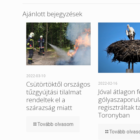
Ajánlott bejegyzések
2022-03-10
Csütörtöktől országos
2022-02-16
Jóval átlagon f
tűzgyújtási tilalmat
gólyaszaporul
rendeltek el a
regisztráltak t
szárazság miatt
Toronyban
Tovább olvasom
Tovább olva