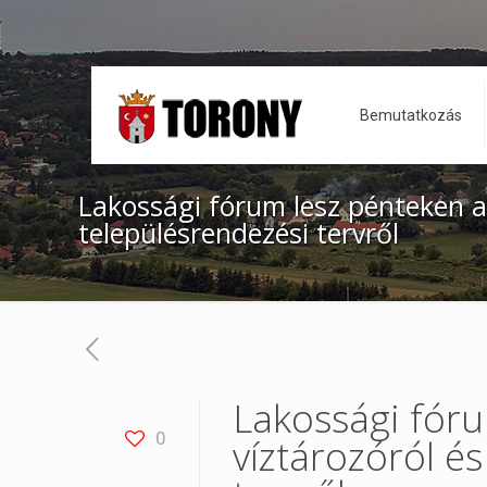
Bemutatkozás
Lakossági fórum lesz pénteken a 
településrendezési tervről
Lakossági fór
0
víztározóról é