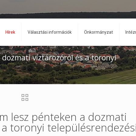
Hírek
Választási információk
Önkormányzat
Inté
dozmati víztározóról és a toronyi
um lesz pénteken a dozmati
s a toronyi településrendezés