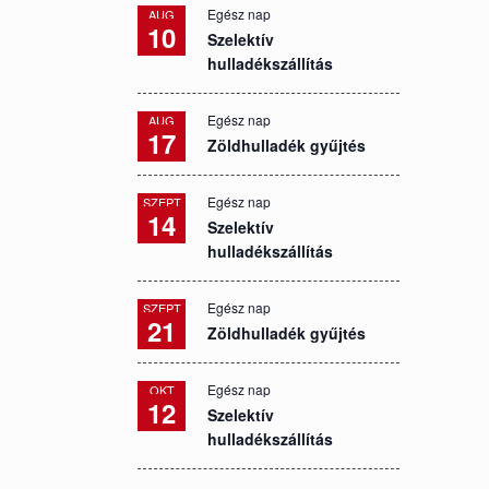
Egész nap
AUG
10
Szelektív
hulladékszállítás
Egész nap
AUG
17
Zöldhulladék gyűjtés
Egész nap
SZEPT
14
Szelektív
hulladékszállítás
Egész nap
SZEPT
21
Zöldhulladék gyűjtés
Egész nap
OKT
12
Szelektív
hulladékszállítás