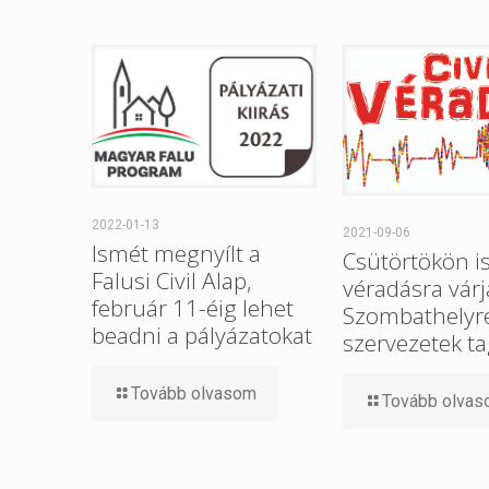
2022-01-13
2021-09-06
Ismét megnyílt a
Csütörtökön i
Falusi Civil Alap,
véradásra várj
február 11-éig lehet
Szombathelyre 
beadni a pályázatokat
szervezetek ta
Tovább olvasom
Tovább olva