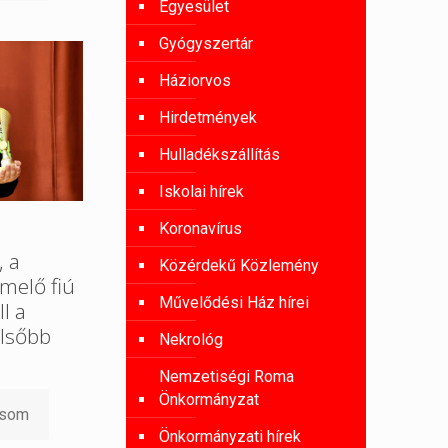
Egyesület
Gyógyszertár
Háziorvos
Hirdetmények
Hulladékszállítás
Iskolai hírek
Koronavírus
, a
Közérdekű Közlemény
melő fiú
Művelődési Ház hírei
l a
lsőbb
Nekrológ
Nemzetiségi Roma
Önkormányzat
asom
Önkormányzati hírek