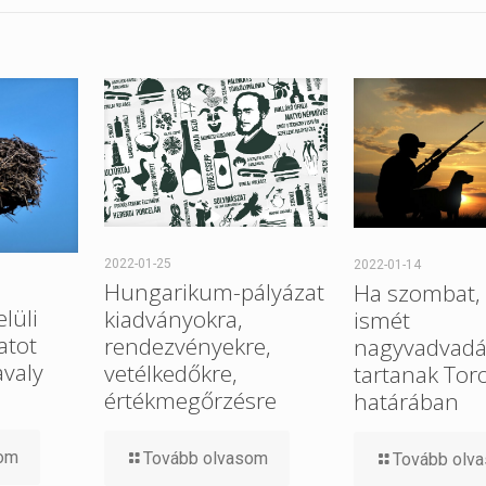
2022-01-25
2022-01-14
Hungarikum-pályázat
Ha szombat, 
elüli
kiadványokra,
ismét
atot
rendezvényekre,
nagyvadvadá
avaly
vetélkedőkre,
tartanak Tor
értékmegőrzésre
határában
som
Tovább olvasom
Tovább olv