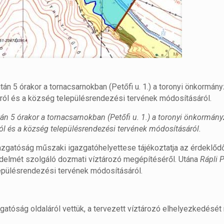
án 5 órakor a tornacsarnokban (Petőfi u. 1.) a toronyi önkormány
óról és a község településrendezési tervének módosításáról.
án 5 órakor a tornacsarnokban (Petőfi u. 1.) a toronyi önkormány
ról és a község településrendezési tervének módosításáról.
gazgatóság műszaki igazgatóhelyettese tájékoztatja az érdeklőd
delmét szolgáló dozmati víztározó megépítéséről. Utána
Rápli P
lepülésrendezési tervének módosításáról.
gatóság oldaláról vettük, a tervezett víztározó elhelyezkedését 