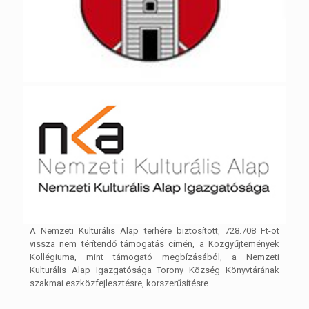
A Nemzeti Kulturális Alap terhére biztosított, 728.708 Ft-ot
vissza nem térítendő támogatás címén, a Közgyűjtemények
Kollégiuma, mint támogató megbízásából, a Nemzeti
Kulturális Alap Igazgatósága Torony Község Könyvtárának
szakmai eszközfejlesztésre, korszerűsítésre.