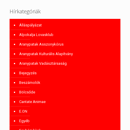
Hírkategóriák
Álláspályázat
Alpokalja Lovasklub
Aranypatak Asszonykórus
Aranypatak Kulturális Alapítvány
Aranypatak Vadásztársaság
Bejegyzés
Beszámolók
Bölcsőde
Cantate Animae
E.ON
Egyéb