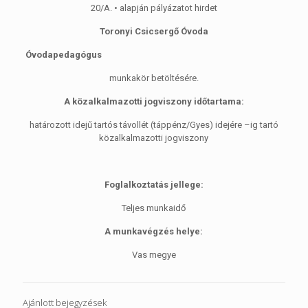
20/A. • alapján pályázatot hirdet
Toronyi Csicsergő Óvoda
Óvodapedagógus
munkakör betöltésére.
A közalkalmazotti jogviszony időtartama:
határozott idejű tartós távollét (táppénz/Gyes) idejére –ig tartó
közalkalmazotti jogviszony
Foglalkoztatás jellege:
Teljes munkaidő
A munkavégzés helye:
Vas megye
Ajánlott bejegyzések