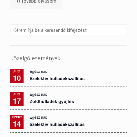
Tovább olvasom
Közelgő események
Egész nap
AUG
10
Szelektív hulladékszállítás
Egész nap
AUG
17
Zöldhulladék gyűjtés
Egész nap
SZEPT
14
Szelektív hulladékszállítás