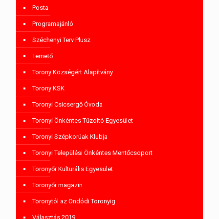
Posta
Programajánló
Széchenyi Terv Plusz
Temető
Torony Községért Alapítvány
Torony KSK
Toronyi Csicsergő Óvoda
Toronyi Önkéntes Tűzoltó Egyesület
Toronyi Szépkorúak Klubja
Toronyi Települési Önkéntes Mentőcsoport
Toronyőr Kulturális Egyesület
Toronyőr magazin
Toronytól az Ondódi Toronyig
Választás 2019