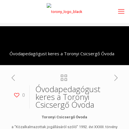
Óvodapedagógust keres a Toronyi Csicsergő Óvoda
Óvodapedagógust
keres a Toronyi
0
Csicsergő Óvoda
Toronyi Csicsergő Óvoda
a “Közalkalmazottak jogállásáról szóló” 1992. évi XXXIII. törvény