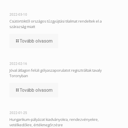
2022-03-10
Csütörtöktől országos tűzgyújtási tilalmat rendeltek el a
szárazság miatt
Tovább olvasom
2022-02-16
Jóval átlagon felüli gólyaszaporulatot regisztráltak tavaly
Toronyban
Tovább olvasom
2022-01-25
Hungarikum-pályázat kiadványokra, rendezvényekre,
vetélkedőkre, értékmegőrzésre