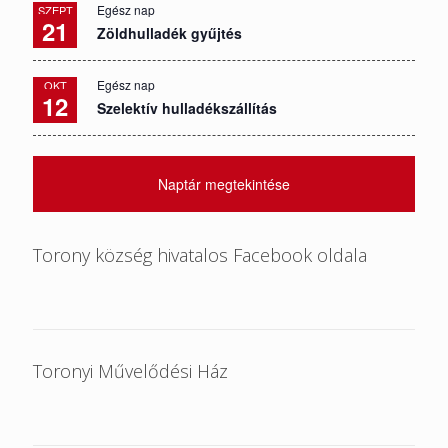
Egész nap
SZEPT
21
Zöldhulladék gyűjtés
Egész nap
OKT
12
Szelektív hulladékszállítás
Naptár megtekintése
Torony község hivatalos Facebook oldala
Toronyi Művelődési Ház