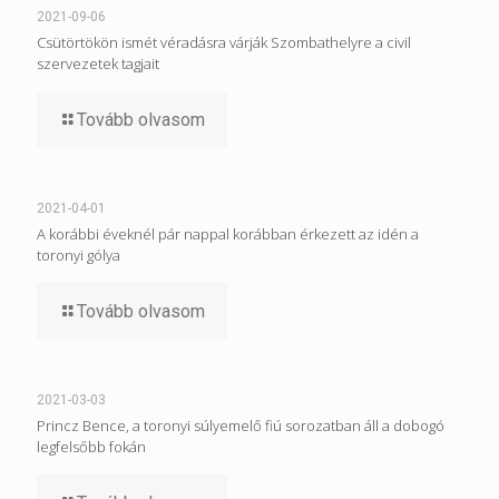
2021-09-06
Csütörtökön ismét véradásra várják Szombathelyre a civil
szervezetek tagjait
Tovább olvasom
2021-04-01
A korábbi éveknél pár nappal korábban érkezett az idén a
toronyi gólya
Tovább olvasom
2021-03-03
Princz Bence, a toronyi súlyemelő fiú sorozatban áll a dobogó
legfelsőbb fokán