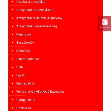
Alpokalja Lovasklub
Aranypatak Asszonykórus
Aranypatak Kulturális Alapítvány
Aranypatak Vadásztársaság
Események
Bejegyzés
Beszámolók
Bölcsőde
Cantate Animae
E.ON
Egyéb
Egyházi hírek
Fekete István Állatvédő Egyesület
Gyógyszertár
Háziorvos