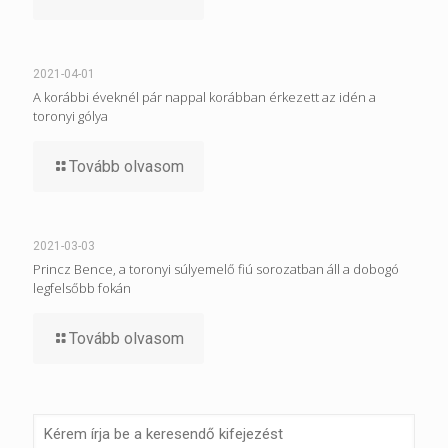
2021-04-01
A korábbi éveknél pár nappal korábban érkezett az idén a
toronyi gólya
Tovább olvasom
2021-03-03
Princz Bence, a toronyi súlyemelő fiú sorozatban áll a dobogó
legfelsőbb fokán
Tovább olvasom