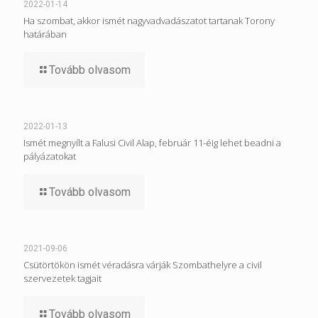
2022-01-14
Ha szombat, akkor ismét nagyvadvadászatot tartanak Torony
határában
Tovább olvasom
2022-01-13
Ismét megnyílt a Falusi Civil Alap, február 11-éig lehet beadni a
pályázatokat
Tovább olvasom
2021-09-06
Csütörtökön ismét véradásra várják Szombathelyre a civil
szervezetek tagjait
Tovább olvasom