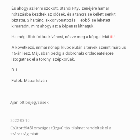
És ahogy az lenni szokott, Standi Pityu zenéjére hamar
nótázásba kezdtek az idősek, és a táncra se kellett senkit
bíztatni. S ha tánc, akkor vonatozás – ebből se lehetett
kimaradni, mint ahogy azt a képen is láthatjuk.
Ha még több fotóra kíváncsi, nézze meg a képgalériát
itt
!
A következő, immár nőnapi klubdélután a tervek szerint március
16-án lesz. Májusban pedig a dobronaki orchideatelepre
látogatnak el a toronyi szépkorúak.
B. L.
Fotók: Mátrai István
Ajánlott bejegyzések
2022-03-10
Csütörtöktől országos tűzgyújtási tilalmat rendeltek el a
szárazság miatt