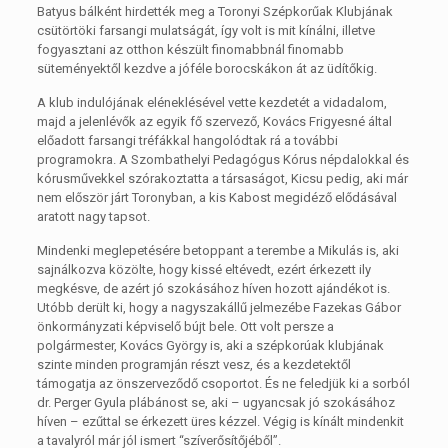
Batyus bálként hirdették meg a Toronyi Szépkorűak Klubjának
csütörtöki farsangi mulatságát, így volt is mit kínálni, illetve
fogyasztani az otthon készült finomabbnál finomabb
süteményektől kezdve a jóféle borocskákon át az üdítőkig.
A klub indulójának eléneklésével vette kezdetét a vidadalom,
majd a jelenlévők az egyik fő szervező, Kovács Frigyesné által
előadott farsangi tréfákkal hangolódtak rá a további
programokra. A Szombathelyi Pedagógus Kórus népdalokkal és
kórusművekkel szórakoztatta a társaságot, Kicsu pedig, aki már
nem először járt Toronyban, a kis Kabost megidéző elődásával
aratott nagy tapsot.
Mindenki meglepetésére betoppant a terembe a Mikulás is, aki
sajnálkozva közölte, hogy kissé eltévedt, ezért érkezett ily
megkésve, de azért jó szokásához híven hozott ajándékot is.
Utóbb derült ki, hogy a nagyszakállű jelmezébe Fazekas Gábor
önkormányzati képviselő bújt bele. Ott volt persze a
polgármester, Kovács György is, aki a szépkorúak klubjának
szinte minden programján részt vesz, és a kezdetektől
támogatja az önszerveződő csoportot. És ne feledjük ki a sorból
dr. Perger Gyula plábánost se, aki – ugyancsak jó szokásához
híven – ezűttal se érkezett üres kézzel. Végig is kínált mindenkit
a tavalyról már jól ismert “szíverősítőjéből”.