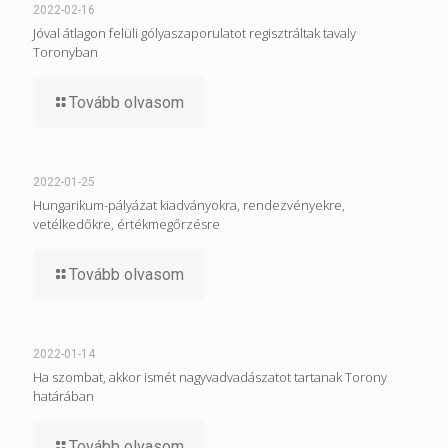
2022-02-16
Jóval átlagon felüli gólyaszaporulatot regisztráltak tavaly
Toronyban
Tovább olvasom
2022-01-25
Hungarikum-pályázat kiadványokra, rendezvényekre,
vetélkedőkre, értékmegőrzésre
Tovább olvasom
2022-01-14
Ha szombat, akkor ismét nagyvadvadászatot tartanak Torony
határában
Tovább olvasom