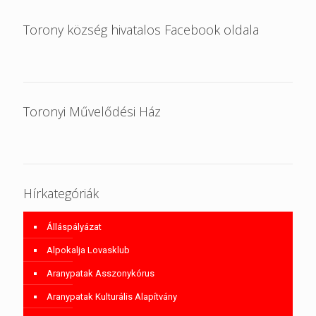
Torony község hivatalos Facebook oldala
Toronyi Művelődési Ház
Hírkategóriák
Álláspályázat
Alpokalja Lovasklub
Aranypatak Asszonykórus
Aranypatak Kulturális Alapítvány