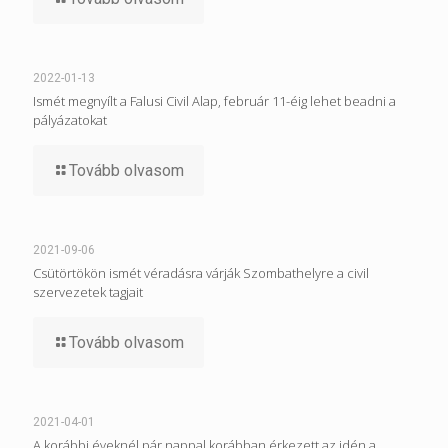
2022-01-13
Ismét megnyílt a Falusi Civil Alap, február 11-éig lehet beadni a
pályázatokat
Tovább olvasom
2021-09-06
Csütörtökön ismét véradásra várják Szombathelyre a civil
szervezetek tagjait
Tovább olvasom
2021-04-01
A korábbi éveknél pár nappal korábban érkezett az idén a