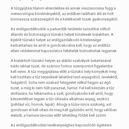
A tűzgyújtási tilalom elrendelése és annak visszavonása függ a
meteorológiai körülményektől, az erdőben található élő és holt
biomassza szárazságától és a keletkezett tüzek gyakoriságától.
Az erdőgazdálkodók a parkerdők területén turisztikai célból
állandó és biztonságos tűzrakó helyet kötelesek kialakítani. A
kijelölt tűzrakó helyet az erdőgazdálkodó kötelessége
karbantartani és arról is gondoskodnia kell, hogy az erdőtűz
elleni védelemmel kapcsolatos feltételek biztosítottak legyenek.
A kialakított tűzrakó helyen az alábbi szabályok betartásával
bárki rakhat tüzet, de számos fontos szempontot figyelembe
kell venni. A tűz meggyújtása előtt a tűzrakó hely környékét meg
kell tisztítani a tűz terjedését lehetővé tevő anyagoktól, levelektől,
faágaktól. Soha nem szabad felügyelet nélkül hagyni az égő
tüzet, a még ki nem hűlt parazsat, hamut. Fel kell készülni a tűz
eloltására, ha feltámadna a szél, gondoskodni kell arról, hogy
készenlétben legyen a tűz oltására alkalmas anyag, eszköz
(például víz, homok, lapát). Ahogy a tűzre nincs szükség, azt
gondosan el kell oltani és meg kell győződni arról, hogy valóban
elaludt, a hamura távozás előtt lehetőleg földet kell szórni.
Az erdőgazdálkodási tevékenységhez kapcsolódó égetésre