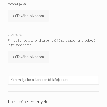
toronyi gólya
Tovább olvasom
2021-03-03
Princz Bence, a toronyi súlyemelő fiú sorozatban áll a dobogó
legfelsőbb fokán
Tovább olvasom
Közelgő események