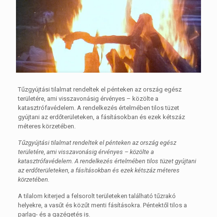
Tűzgyújtási tilalmat rendeltek el pénteken az ország egész
területére, ami visszavonásig érvényes – közölte a
katasztrófavédelem. A rendelkezés értelmében tilos tüzet
gyújtani az erdőterületeken, a fásításokban és ezek kétszáz
méteres körzetében.
Tűzgyújtási tilalmat rendeltek el pénteken az ország egész
területére, ami visszavonásig érvényes – közölte a
katasztrófavédelem. A rendelkezés értelmében tilos tüzet gyújtani
az erdőterületeken, a fásításokban és ezek kétszáz méteres
körzetében.
A tilalom kiterjed a felsorolt területeken található tűzrakó
helyekre, a vasűt és közűt menti fásításokra. Péntektől tilos a
parlag- és a gazégetés is.