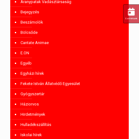
Aranypatak Vadásztársaság
Bejegyzés
Események
Beszámolók
Bölcsőde
Cantate Animae
E.ON
Egyéb
Egyházi hírek
Fekete István Állatvédő Egyesület
Gyógyszertár
Háziorvos
Hirdetmények
Hulladékszállítás
Iskolai hírek