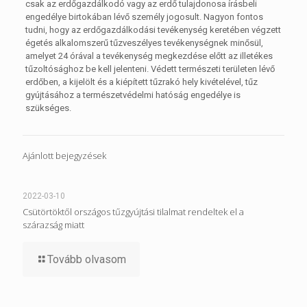
csak az erdőgazdálkodó vagy az erdő tulajdonosa írásbeli
engedélye birtokában lévő személy jogosult. Nagyon fontos
tudni, hogy az erdőgazdálkodási tevékenység keretében végzett
égetés alkalomszerű tűzveszélyes tevékenységnek minősül,
amelyet 24 órával a tevékenység megkezdése előtt az illetékes
tűzoltósághoz be kell jelenteni. Védett természeti területen lévő
erdőben, a kijelölt és a kiépített tűzrakó hely kivételével, tűz
gyújtásához a természetvédelmi hatóság engedélye is
szükséges.
Ajánlott bejegyzések
2022-03-10
Csütörtöktől országos tűzgyújtási tilalmat rendeltek el a
szárazság miatt
Tovább olvasom