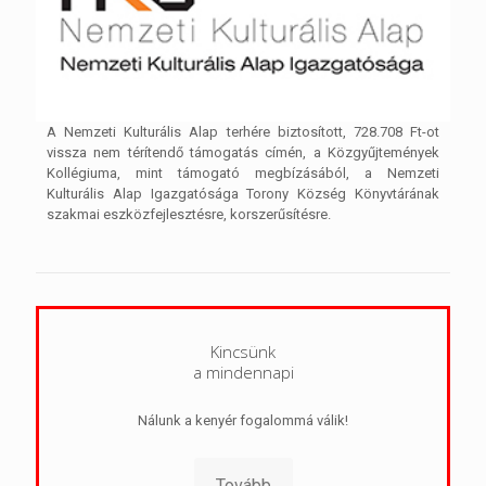
A Nemzeti Kulturális Alap terhére biztosított, 728.708 Ft-ot
vissza nem térítendő támogatás címén, a Közgyűjtemények
Kollégiuma, mint támogató megbízásából, a Nemzeti
Kulturális Alap Igazgatósága Torony Község Könyvtárának
szakmai eszközfejlesztésre, korszerűsítésre.
Kincsünk
a mindennapi
Nálunk a kenyér fogalommá válik!
Tovább