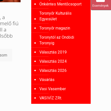
Önkéntes Mentőcsoport
Események
Toronyőr Kulturális
, a
Egyesület
melő fiú
Toronyőr magazin
l a
lsőbb
Toronytól az Ondódi
Toronyig
Választás 2019
asom
Választás 2024
Választás 2026
Vásárlás
Vasi Vasember
VASIVÍZ ZRt.