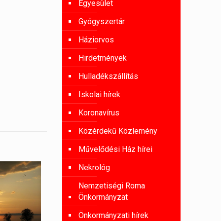
Egyesület
Gyógyszertár
Háziorvos
Hirdetmények
Hulladékszállítás
Iskolai hírek
Koronavírus
Közérdekű Közlemény
Művelődési Ház hírei
Nekrológ
Nemzetiségi Roma
Önkormányzat
Önkormányzati hírek