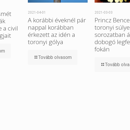
smét
2021-04-01
2021-03-03
A korábbi éveknél pár
Princz Bence
ák
nappal korábban
toronyi súlye
a civil
érkezett az idén a
sorozatban ál
gjait
toronyi gólya
dobogó legfe
fokán
som
Tovább olvasom
Tovább olv