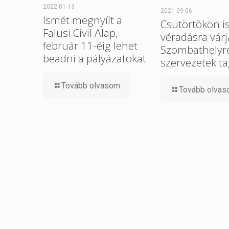
2022-01-13
2021-09-06
Ismét megnyílt a
Csütörtökön i
Falusi Civil Alap,
véradásra várj
február 11-éig lehet
Szombathelyre 
beadni a pályázatokat
szervezetek ta
Tovább olvasom
Tovább olva