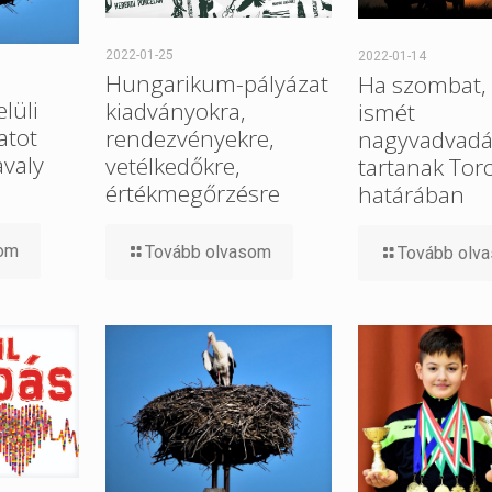
2022-01-25
2022-01-14
Hungarikum-pályázat
Ha szombat, 
elüli
kiadványokra,
ismét
atot
rendezvényekre,
nagyvadvadá
avaly
vetélkedőkre,
tartanak Tor
értékmegőrzésre
határában
som
Tovább olvasom
Tovább olv