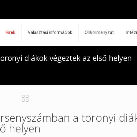
Hírek
Választási információk
Önkormányzat
Inté
ronyi diákok végeztek az első helyen
ersenyszámban a toronyi diá
ső helyen