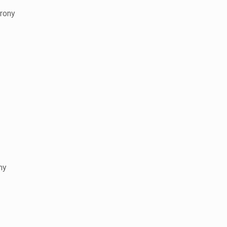
orony
ny