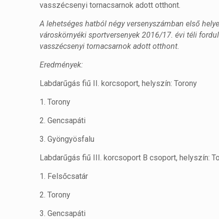
vasszécsenyi tornacsarnok adott otthont.
A lehetséges hatból négy versenyszámban első helyen
városkörnyéki sportversenyek 2016/17. évi téli fordu
vasszécsenyi tornacsarnok adott otthont.
Eredmények:
Labdarűgás fiű II. korcsoport, helyszín: Torony
1. Torony
2. Gencsapáti
3. Gyöngyösfalu
Labdarűgás fiű III. korcsoport B csoport, helyszín: T
1. Felsőcsatár
2. Torony
3. Gencsapáti