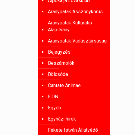
Alpokalja Lovasklub
Aranypatak Asszonykórus
Aranypatak Kulturális
Alapítvány
Aranypatak Vadásztársaság
Bejegyzés
Beszámolók
Bölcsőde
Cantate Animae
E.ON
Egyéb
Egyházi hírek
Fekete István Állatvédő