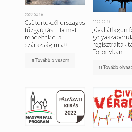
2022-03-10
Csütörtöktől országos
2022-02-16
Jóval átlagon f
tűzgyújtási tilalmat
gólyaszaporul
rendeltek el a
regisztráltak t
szárazság miatt
Toronyban
Tovább olvasom
Tovább olva