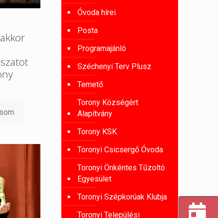
Óvoda hírei
Posta
akkor
Programajánló
szatot
Széchenyi Terv Plusz
ony
Temető
Torony Községért
asom
Alapítvány
Torony KSK
Toronyi Csicsergő Óvoda
Toronyi Önkéntes Tűzoltó
Egyesület
Toronyi Szépkorúak Klubja
Toronyi Települési