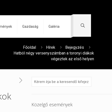
zmények
Gazdaság
Galéria
Főoldal
Hírek
Bejegyzés
Hatból négy versenyszámban a toronyi diákok
végeztek az első helyen
kok
Közelgő események