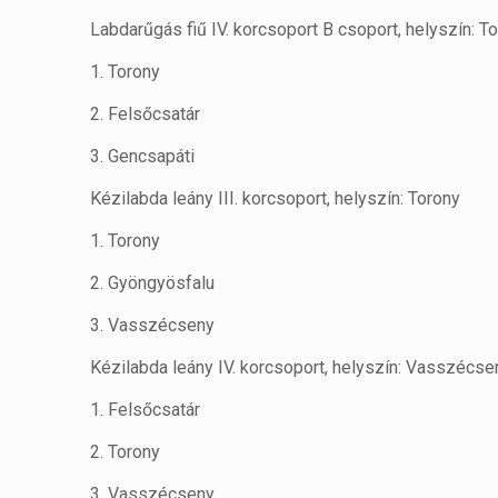
Labdarűgás fiű IV. korcsoport B csoport, helyszín: T
1. Torony
2. Felsőcsatár
3. Gencsapáti
Kézilabda leány III. korcsoport, helyszín: Torony
1. Torony
2. Gyöngyösfalu
3. Vasszécseny
Kézilabda leány IV. korcsoport, helyszín: Vasszécse
1. Felsőcsatár
2. Torony
3. Vasszécseny