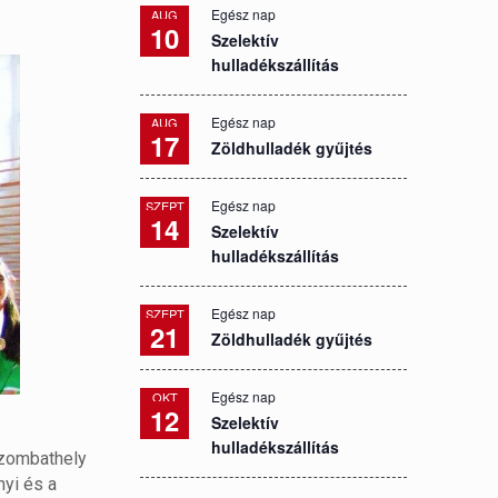
Egész nap
AUG
10
Szelektív
hulladékszállítás
Egész nap
AUG
17
Zöldhulladék gyűjtés
Egész nap
SZEPT
14
Szelektív
hulladékszállítás
Egész nap
SZEPT
21
Zöldhulladék gyűjtés
Egész nap
OKT
12
Szelektív
hulladékszállítás
Szombathely
nyi és a