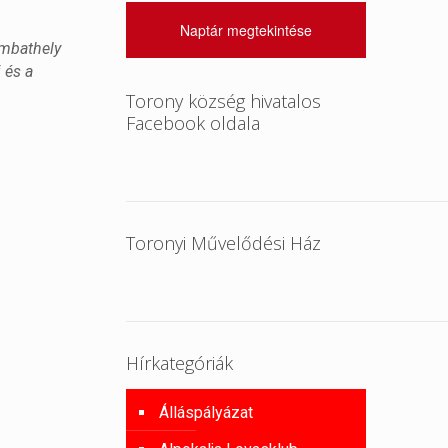
Naptár megtekintése
ombathely
 és a
Torony község hivatalos
Facebook oldala
Toronyi Művelődési Ház
Hírkategóriák
Álláspályázat