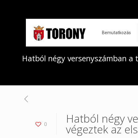
Bemutatkozás
Hatból négy versenyszámban a to
Hatból négy v
0
végeztek az el