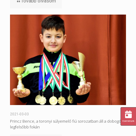
Tovább olvasom
2021-03-03
Princz Bence, a toronyi súlyemelő fiú sorozatban áll a dobogó
Események
legfelsőbb fokán