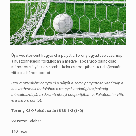
Újra vesztesként hagyta el a pályát a Torony együttese vasárnap
a huszonhetedik fordulóban a megyei labdarűgó bajnokság
másodosztályának Szombathelyi-csoportjában. A Felsőcsatár
vitte el a három pontot.
Újra vesztesként hagyta el a pályát a Torony együttese vasárnap a
huszonhetedik fordulóban a megyei labdarűgó bajnokság
másodosztályának Szombathelyi-csoportjában. A Felsőcsatár vitte
el a három pontot.
Torony KSK-Felsőcsatári KSK 1-3 (1-0)
Vezette:
Talabér
110 néző