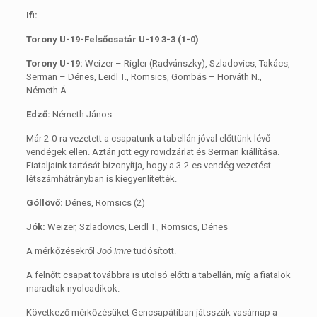
Ifi:
Torony U-19-Felsőcsatár U-19 3-3 (1-0)
Torony U-19:
Weizer – Rigler (Radvánszky), Szladovics, Takács,
Serman – Dénes, Leidl T., Romsics, Gombás – Horváth N.,
Németh Á.
Edző:
Németh János
Már 2-0-ra vezetett a csapatunk a tabellán jóval előttünk lévő
vendégek ellen. Aztán jött egy rövidzárlat és Serman kiállítása.
Fiataljaink tartását bizonyítja, hogy a 3-2-es vendég vezetést
létszámhátrányban is kiegyenlítették.
Góllövő:
Dénes, Romsics (2)
Jók:
Weizer, Szladovics, Leidl T., Romsics, Dénes
A mérkőzésekről
Joó Imre
tudósított.
A felnőtt csapat továbbra is utolsó előtti a tabellán, míg a fiatalok
maradtak nyolcadikok.
Következő mérkőzésüket Gencsapátiban játsszák vasárnap a