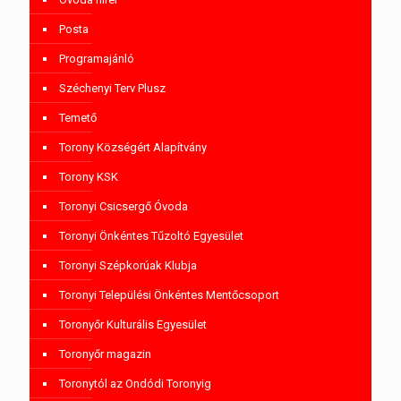
Posta
Programajánló
Széchenyi Terv Plusz
Temető
Torony Községért Alapítvány
Torony KSK
Toronyi Csicsergő Óvoda
Toronyi Önkéntes Tűzoltó Egyesület
Toronyi Szépkorúak Klubja
Toronyi Települési Önkéntes Mentőcsoport
Toronyőr Kulturális Egyesület
Toronyőr magazin
Toronytól az Ondódi Toronyig