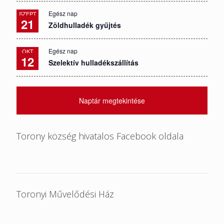
Egész nap
SZEPT
21
Zöldhulladék gyűjtés
Egész nap
OKT
12
Szelektív hulladékszállítás
Naptár megtekintése
Torony község hivatalos Facebook oldala
Toronyi Művelődési Ház