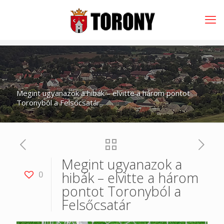
Megint ugyanazok a hibák – elvitte a három pontot
Toronyból a Felsőcsatár
Megint ugyanazok a
hibák – elvitte a három
0
pontot Toronyból a
Felsőcsatár