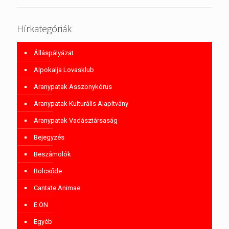
Hírkategóriák
Álláspályázat
Alpokalja Lovasklub
Aranypatak Asszonykórus
Aranypatak Kulturális Alapítvány
Aranypatak Vadásztársaság
Bejegyzés
Beszámolók
Bölcsőde
Cantate Animae
E.ON
Egyéb