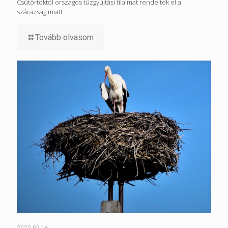
Csütörtöktől országos tűzgyújtási tilalmat rendeltek el a
szárazság miatt
Tovább olvasom
2022-02-16