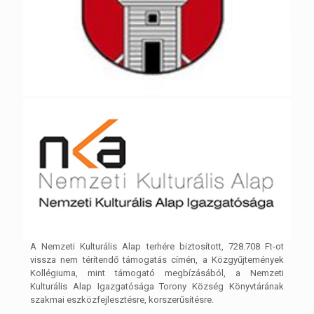
A Nemzeti Kulturális Alap terhére biztosított, 728.708 Ft-ot
vissza nem térítendő támogatás címén, a Közgyűjtemények
Kollégiuma, mint támogató megbízásából, a Nemzeti
Kulturális Alap Igazgatósága Torony Község Könyvtárának
szakmai eszközfejlesztésre, korszerűsítésre.