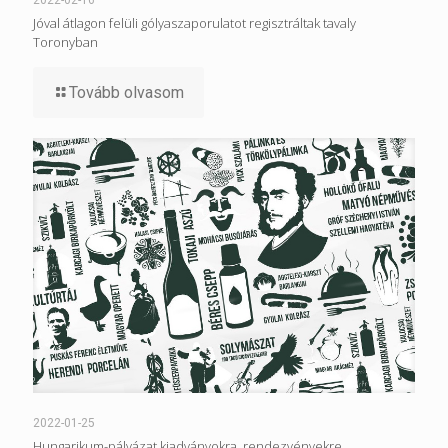
Jóval átlagon felüli gólyaszaporulatot regisztráltak tavaly
Toronyban
Tovább olvasom
2022-01-25
Hungarikum-pályázat kiadványokra, rendezvényekre,