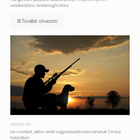
vetélkedőkre, értékmegőrzésre
Tovább olvasom
2022-01-14
Ha szombat, akkor ismét nagyvadvadászatot tartanak Torony
határában