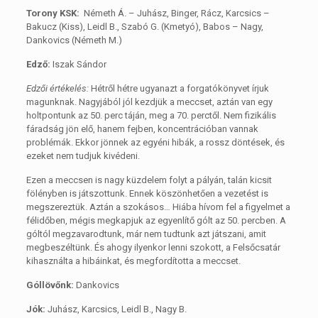
Torony KSK:
Németh Á. – Juhász, Binger, Rácz, Karcsics –
Bakucz (Kiss), Leidl B., Szabó G. (Kmetyó), Babos – Nagy,
Dankovics (Németh M.)
Edző:
Iszak Sándor
Edzői értékelés:
Hétről hétre ugyanazt a forgatókönyvet írjuk
magunknak. Nagyjából jól kezdjük a meccset, aztán van egy
holtpontunk az 50. perc táján, meg a 70. perctől. Nem fizikális
fáradság jön elő, hanem fejben, koncentrációban vannak
problémák. Ekkor jönnek az egyéni hibák, a rossz döntések, és
ezeket nem tudjuk kivédeni.
Ezen a meccsen is nagy küzdelem folyt a pályán, talán kicsit
fölényben is játszottunk. Ennek köszönhetően a vezetést is
megszereztük. Aztán a szokásos… Hiába hívom fel a figyelmet a
félidőben, mégis megkapjuk az egyenlítő gólt az 50. percben. A
góltól megzavarodtunk, már nem tudtunk azt játszani, amit
megbeszéltünk. És ahogy ilyenkor lenni szokott, a Felsőcsatár
kihasználta a hibáinkat, és megfordította a meccset.
Góllövőnk:
Dankovics
Jók:
Juhász, Karcsics, Leidl B., Nagy B.