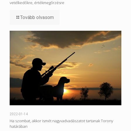
vetélkedőkre, értékmegőrzésre
Tovább olvasom
2022-01-14
Ha szombat, akkor ismét nagyvadvadászatot tartanak Torony
határában