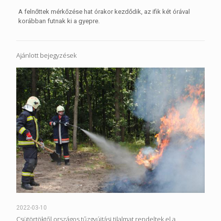
A felnőttek mérkőzése hat órakor kezdődik, az ifik két órával
korábban futnak ki a gyepre.
Ajánlott bejegyzések
2022-03-10
Csütörtöktől országos tűzgyújtási tilalmat rendeltek el a