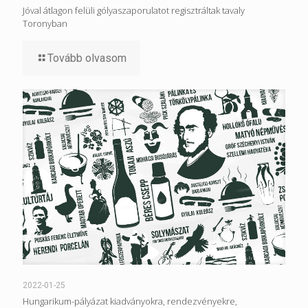
Jóval átlagon felüli gólyaszaporulatot regisztráltak tavaly
Toronyban
Tovább olvasom
2022-01-25
Hungarikum-pályázat kiadványokra, rendezvényekre,