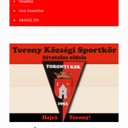
Vásárlás
Vasi Vasember
VASIVÍZ ZRt.