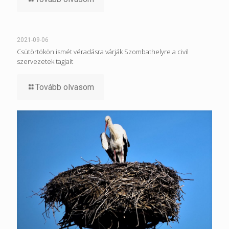
2021-09-06
Csütörtökön ismét véradásra várják Szombathelyre a civil
szervezetek tagjait
Tovább olvasom