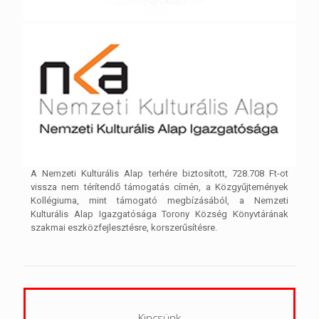
A Nemzeti Kulturális Alap terhére biztosított, 728.708 Ft-ot
vissza nem térítendő támogatás címén, a Közgyűjtemények
Kollégiuma, mint támogató megbízásából, a Nemzeti
Kulturális Alap Igazgatósága Torony Község Könyvtárának
szakmai eszközfejlesztésre, korszerűsítésre.
Kincsünk