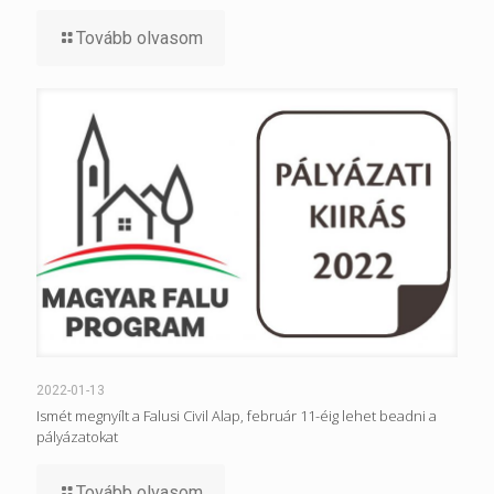
Tovább olvasom
2022-01-13
Ismét megnyílt a Falusi Civil Alap, február 11-éig lehet beadni a
pályázatokat
Tovább olvasom