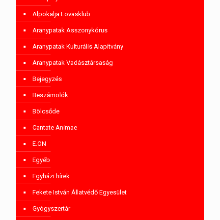
Alpokalja Lovasklub
Aranypatak Asszonykórus
Aranypatak Kulturális Alapítvány
Aranypatak Vadásztársaság
Bejegyzés
Beszámolók
Bölcsőde
Cantate Animae
E.ON
Egyéb
Egyházi hírek
Fekete István Állatvédő Egyesület
Gyógyszertár