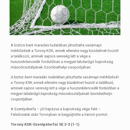
A biztos bent maradás tudatában játszhatta vasárnapi
mérkőzését a Torony KSK, ennek ellenére nagy küzdelmet hozott
a találkozó, aminek sajnos vereség lett a vége a
huszonkilencedik fordulóban a megyei labdarűgó bajnokság
másodosztályának Szombathelyi-csoportjában.
A biztos bent maradás tudatában játszhatta vasárnapi mérkőzését
a Torony KSK, ennek ellenére nagy küzdelmet hozott a találkozó,
aminek sajnos vereség lett a vége a huszonkilencedik fordulóban a
megyei labdarűgó bajnokság másodosztályának Szombathelyi-
csoportjában.
A Szentpéterfa – jól hajrázva a bajnokság vége felé –
Felsőcsatár után Toronyban is begyújtötte a három pontot.
Torony KSK-Szentpéterfai SE 2-3 (1-1)