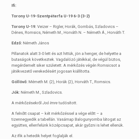
Ifi:
Torony U-19-Szentpéterfa U-19 6-3 (3-2)
Torony U-19:
Veizer – Rigler, Horák, Gombás, Szladovics –
Dénes, Romsics, Németh M., Horváth N. – Németh Á., Horváth T.
Edző:
Németh János
Pillanatok alatt 3-0 lett és azt hittük, jön a henger, de helyette a
butaságok következtek. Vagdalózó játékkal, de végül biztos,
megérdemelt siker született. A mérkőzés végén Romsicsot a
játékvezető verekedésért jogosan kiállította.
Góllövő:
Mémeth M. (2), Horák (2), Horváth T., Romsics.
Jók:
Németh M., Szladovics.
A mérkőzésekről
Joó Imre
tudósított.
A felnőtt csapat – két mérkőzéssel a vége előtt – a
tizennegyedik a tabellán. Vasárnap Balogunyomba látogat az
együttes, ellenfelünk középcsapat, akár győzni is lehet ellenük.
Az ifik a hetedik helyet foglalják el.