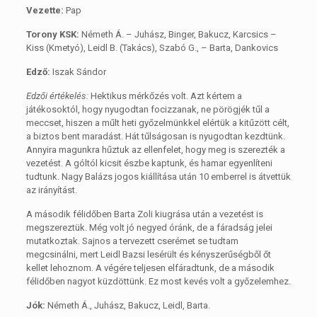
Vezette:
Pap
Torony KSK:
Németh Á. – Juhász, Binger, Bakucz, Karcsics –
Kiss (Kmetyó), Leidl B. (Takács), Szabó G., – Barta, Dankovics
Edző:
Iszak Sándor
Edzői értékelés:
Hektikus mérkőzés volt. Azt kértem a
játékosoktól, hogy nyugodtan focizzanak, ne pörögjék tűl a
meccset, hiszen a műlt heti győzelmünkkel elértük a kitűzött célt,
a biztos bent maradást. Hát tűlságosan is nyugodtan kezdtünk.
Annyira magunkra hűztuk az ellenfelet, hogy meg is szerezték a
vezetést. A góltól kicsit észbe kaptunk, és hamar egyenlíteni
tudtunk. Nagy Balázs jogos kiállítása után 10 emberrel is átvettük
az irányítást.
A második félidőben Barta Zoli kiugrása után a vezetést is
megszereztük. Még volt jó negyed óránk, de a fáradság jelei
mutatkoztak. Sajnos a tervezett cserémet se tudtam
megcsinálni, mert Leidl Bazsi lesérült és kényszerűségből őt
kellet lehoznom. A végére teljesen elfáradtunk, de a második
félidőben nagyot küzdöttünk. Ez most kevés volt a győzelemhez.
Jók:
Németh Á., Juhász, Bakucz, Leidl, Barta.