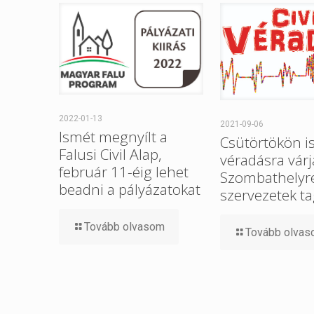
2022-01-13
2021-09-06
Ismét megnyílt a
Csütörtökön i
Falusi Civil Alap,
véradásra várj
február 11-éig lehet
Szombathelyre 
beadni a pályázatokat
szervezetek ta
Tovább olvasom
Tovább olva