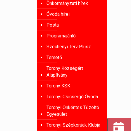
Önkormányzati hírek
Óvoda hírei
Posta
Programajánló
Széchenyi Terv Plusz
Temető
Torony Községért
Alapítvány
Torony KSK
Toronyi Csicsergő Óvoda
Toronyi Önkéntes Tűzoltó
Egyesület
Toronyi Szépkorúak Klubja