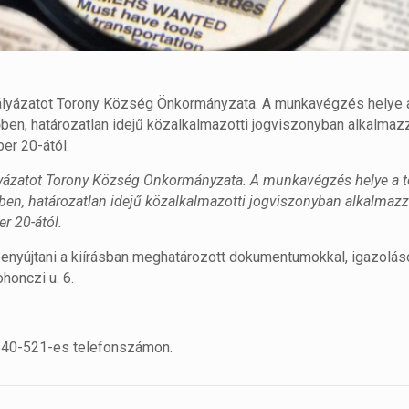
lyázatot Torony Község Önkormányzata. A munkavégzés helye a
őben, határozatlan idejű közalkalmazotti jogviszonyban alkalmaz
er 20-ától.
yázatot Torony Község Önkormányzata. A munkavégzés helye a t
őben, határozatlan idejű közalkalmazotti jogviszonyban alkalmazz
r 20-ától.
benyújtani a kiírásban meghatározott dokumentumokkal, igazoláso
honczi u. 6.
/540-521-es telefonszámon.