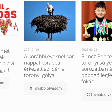
smét
2021-04-01
2021-03-03
A korábbi éveknél pár
Princz Bence
ák
nappal korábban
toronyi súlye
a civil
érkezett az idén a
sorozatban ál
gjait
toronyi gólya
dobogó legfe
fokán
som
Tovább olvasom
Tovább olv