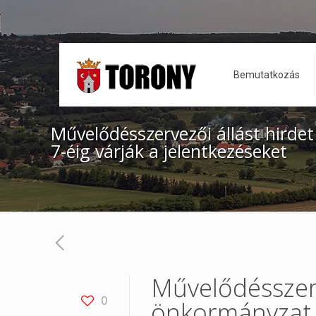
Bemutatkozás
Művelődésszervezői állást hirde
7-éig várják a jelentkezéseket
Művelődésszerv
0
önkormányzat –