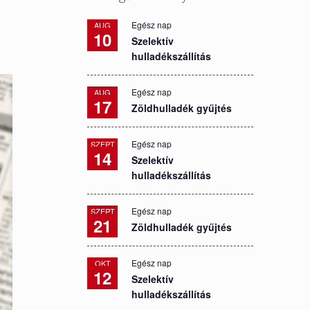
Egész nap
AUG
10
Szelektív
hulladékszállítás
Egész nap
AUG
17
Zöldhulladék gyűjtés
Egész nap
SZEPT
14
Szelektív
hulladékszállítás
Egész nap
SZEPT
21
Zöldhulladék gyűjtés
Egész nap
OKT
12
Szelektív
hulladékszállítás