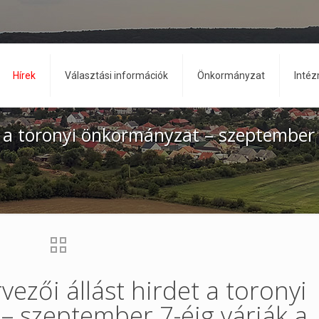
Hírek
Választási információk
Önkormányzat
Inté
t a toronyi önkormányzat – szeptember
ezői állást hirdet a toronyi
 szeptember 7-éig várják a