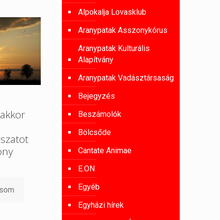
Alpokalja Lovasklub
Aranypatak Asszonykórus
Aranypatak Kulturális
Alapítvány
Aranypatak Vadásztársaság
Bejegyzés
akkor
Beszámolók
Bölcsőde
szatot
ony
Cantate Animae
E.ON
Egyéb
asom
Egyházi hírek