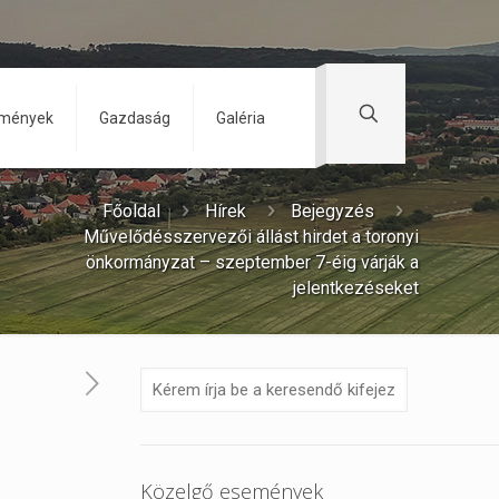
zmények
Gazdaság
Galéria
Főoldal
Hírek
Bejegyzés
Művelődésszervezői állást hirdet a toronyi
önkormányzat – szeptember 7-éig várják a
jelentkezéseket
Közelgő események