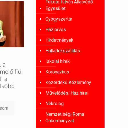
Fekete István Állatvédő
Egyesület
Gyógyszertár
Háziorvos
Hirdetmények
Hulladékszállítás
Iskolai hírek
, a
melő fiú
Koronavírus
l a
Közérdekű Közlemény
lsőbb
Művelődési Ház hírei
Nekrológ
asom
Nemzetiségi Roma
Önkormányzat