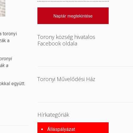
Naptár megtekintése
 toronyi
Torony község hivatalos
zák a
Facebook oldala
oronyi
ák a
Toronyi Művelődési Ház
kkal együtt.
Hírkategóriák
Álláspályázat