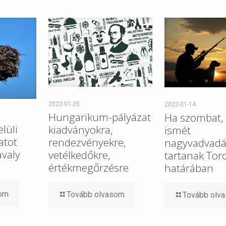
2022-01-25
2022-01-14
Hungarikum-pályázat
Ha szombat, 
elüli
kiadványokra,
ismét
atot
rendezvényekre,
nagyvadvadá
avaly
vetélkedőkre,
tartanak Tor
értékmegőrzésre
határában
som
Tovább olvasom
Tovább olv