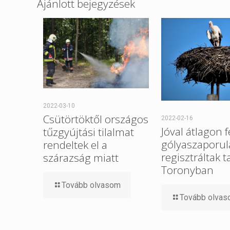
Ajánlott bejegyzések
2022-03-10
Csütörtöktől országos
2022-02-16
Jóval átlagon f
tűzgyújtási tilalmat
gólyaszaporul
rendeltek el a
regisztráltak t
szárazság miatt
Toronyban
Tovább olvasom
Tovább olva