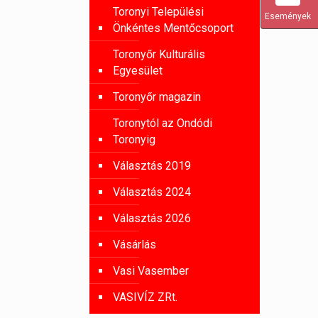
Toronyi Települési
Események
Önkéntes Mentőcsoport
Toronyőr Kulturális
Egyesület
Toronyőr magazin
Toronytól az Ondódi
Toronyig
Választás 2019
Választás 2024
Választás 2026
Vásárlás
Vasi Vasember
VASIVÍZ ZRt.