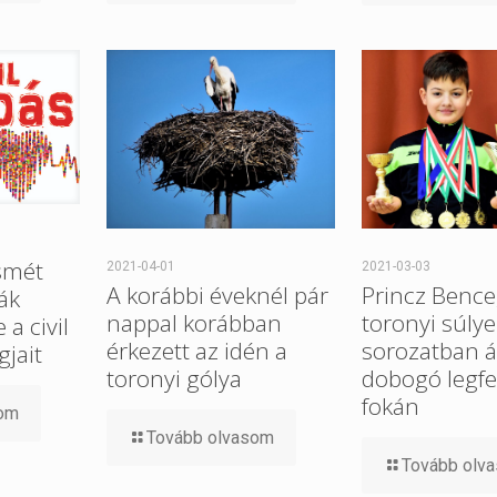
smét
2021-04-01
2021-03-03
A korábbi éveknél pár
Princz Bence
ák
nappal korábban
toronyi súlye
a civil
érkezett az idén a
sorozatban ál
gjait
toronyi gólya
dobogó legfe
fokán
som
Tovább olvasom
Tovább olv