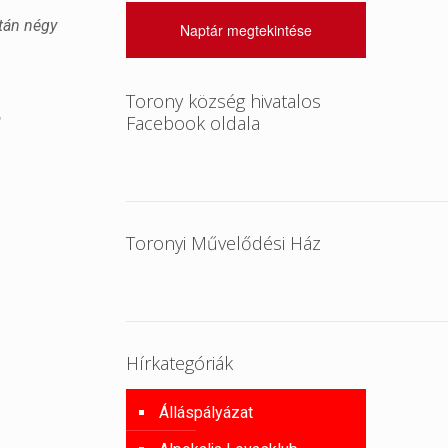
után négy
Naptár megtekintése
Torony község hivatalos
Facebook oldala
l
Toronyi Művelődési Ház
Hírkategóriák
Álláspályázat