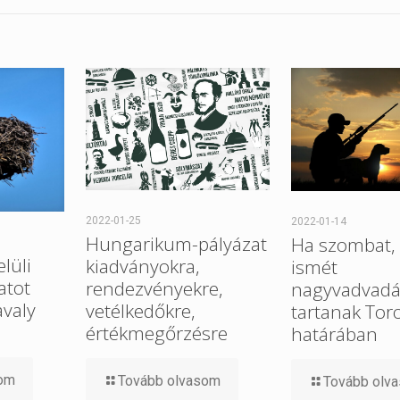
2022-01-25
2022-01-14
Hungarikum-pályázat
Ha szombat, 
elüli
kiadványokra,
ismét
atot
rendezvényekre,
nagyvadvadá
avaly
vetélkedőkre,
tartanak Tor
értékmegőrzésre
határában
som
Tovább olvasom
Tovább olv