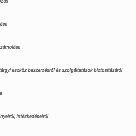
ozás
dása
számolása
tárgyi eszköz beszerzésről és szolgáltatások biztosításáról
sa
yeiről, intézkedéseiről