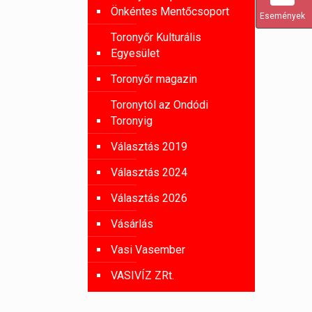
Önkéntes Mentőcsoport
Események
Toronyőr Kulturális
Egyesület
Toronyőr magazin
Toronytól az Ondódi
Toronyig
Választás 2019
Választás 2024
Választás 2026
Vásárlás
Vasi Vasember
VASIVÍZ ZRt.