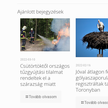
Ajánlott bejegyzések
2022-03-10
Csütörtöktől országos
2022-02-16
Jóval átlagon f
tűzgyújtási tilalmat
gólyaszaporul
rendeltek el a
regisztráltak t
szárazság miatt
Toronyban
Tovább olvasom
Tovább olva