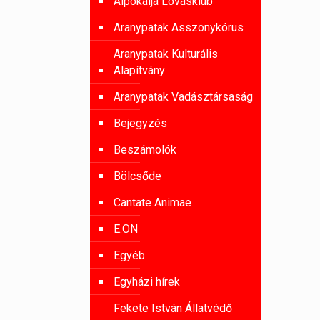
Alpokalja Lovasklub
Aranypatak Asszonykórus
Aranypatak Kulturális
Alapítvány
Aranypatak Vadásztársaság
Bejegyzés
Beszámolók
Bölcsőde
Cantate Animae
E.ON
Egyéb
Egyházi hírek
Fekete István Állatvédő