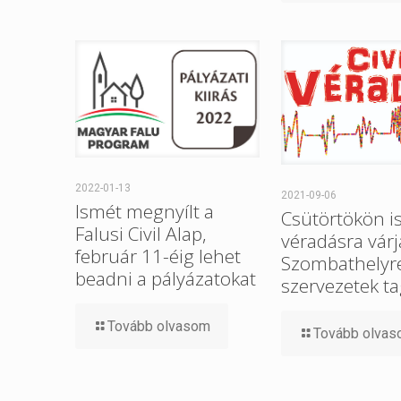
2022-01-13
2021-09-06
Ismét megnyílt a
Csütörtökön i
Falusi Civil Alap,
véradásra várj
február 11-éig lehet
Szombathelyre 
beadni a pályázatokat
szervezetek ta
Tovább olvasom
Tovább olva