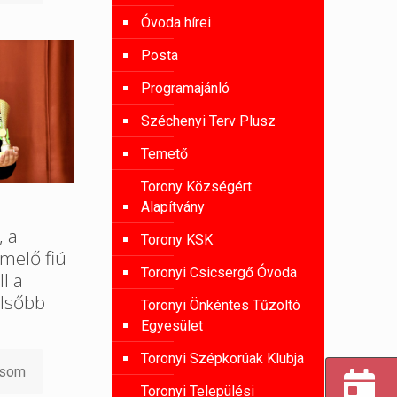
Óvoda hírei
Posta
Programajánló
Széchenyi Terv Plusz
Temető
Torony Községért
Alapítvány
, a
Torony KSK
melő fiú
Toronyi Csicsergő Óvoda
l a
lsőbb
Toronyi Önkéntes Tűzoltó
Egyesület
Toronyi Szépkorúak Klubja
asom
Toronyi Települési