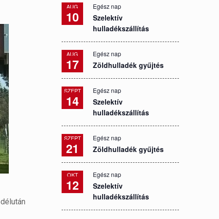
Egész nap
AUG
10
Szelektív
hulladékszállítás
Egész nap
AUG
17
Zöldhulladék gyűjtés
Egész nap
SZEPT
14
Szelektív
hulladékszállítás
Egész nap
SZEPT
21
Zöldhulladék gyűjtés
Egész nap
OKT
12
Szelektív
hulladékszállítás
 délután