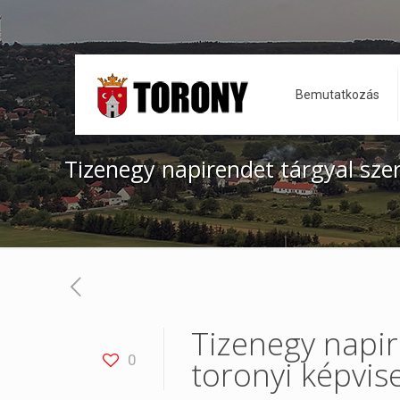
Bemutatkozás
Tizenegy napirendet tárgyal szer
Tizenegy napir
0
toronyi képvise