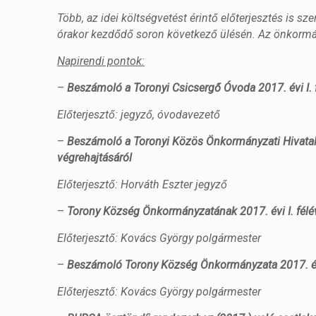
Több, az idei költségvetést érintő előterjesztés is s
órakor kezdődő soron következő ülésén. Az önkormán
Napirendi pontok:
–
Beszámoló a Toronyi Csicsergő Óvoda 2017. évi I. f
Előterjesztő: jegyző, óvodavezető
–
Beszámoló a Toronyi Közös Önkormányzati Hivatal 20
végrehajtásáról
Előterjesztő: Horváth Eszter jegyző
–
Torony Község Önkormányzatának 2017. évi I. félé
Előterjesztő: Kovács György polgármester
–
Beszámoló Torony Község Önkormányzata 2017. évi 
Előterjesztő: Kovács György polgármester