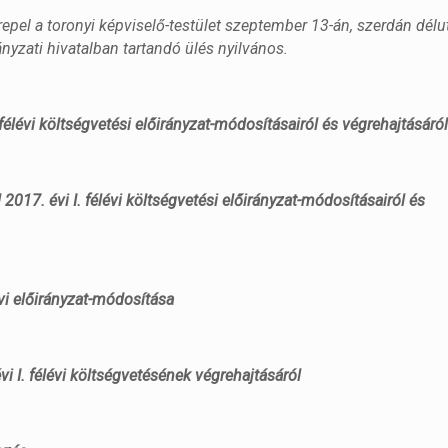
zerepel a toronyi képviselő-testület szeptember 13-án, szerdán dél
yzati hivatalban tartandó ülés nyilvános.
élévi költségvetési előirányzat-módosításairól és végrehajtásáró
17. évi I. félévi költségvetési előirányzat-módosításairól és
vi előirányzat-módosítása
I. félévi költségvetésének végrehajtásáról