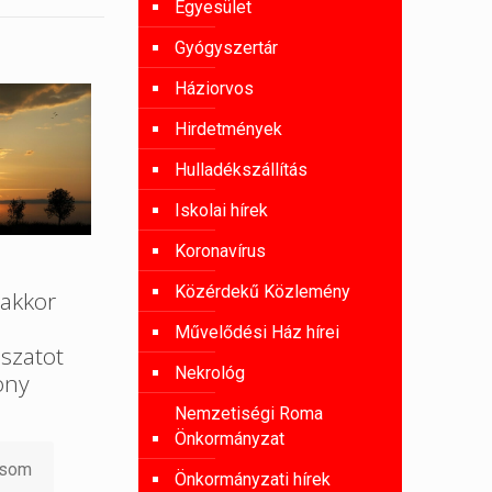
Egyesület
Gyógyszertár
Háziorvos
Hirdetmények
Hulladékszállítás
Iskolai hírek
Koronavírus
Közérdekű Közlemény
akkor
Művelődési Ház hírei
szatot
Nekrológ
ony
Nemzetiségi Roma
Önkormányzat
asom
Önkormányzati hírek