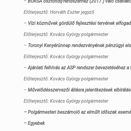
–
BURSA ösztöndíj-rendszerhez (2017.) való csatlak
Előterjesztő: Horváth Eszter jegyző
–
Vízi közművek gördülő fejlesztési tervének elfoga
Előterjesztő: Kovács György polgármester
–
Toronyi Kenyérünnep rendezvényének pénzügyi el
Előterjesztő: Kovács György polgármester
–
Ajánlati felhívás az ASP rendszer bevezetéséhez a 
Előterjesztő: Kovács György polgármester
–
Művelődésszervezői állásra jelentkezések elbírálá
Előterjesztő: Kovács György polgármester
– Polgármesteri beszámoló az elműlt időszak esemén
– Egyebek