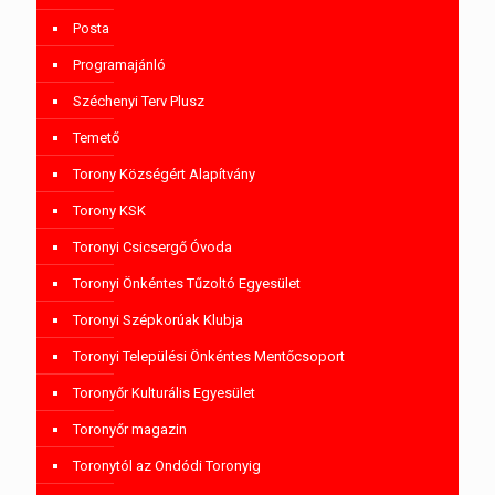
Posta
Programajánló
Széchenyi Terv Plusz
Temető
Torony Községért Alapítvány
Torony KSK
Toronyi Csicsergő Óvoda
Toronyi Önkéntes Tűzoltó Egyesület
Toronyi Szépkorúak Klubja
Toronyi Települési Önkéntes Mentőcsoport
Toronyőr Kulturális Egyesület
Toronyőr magazin
Toronytól az Ondódi Toronyig