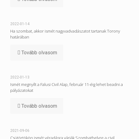
2022-01-14
Ha szombat, akkor ismét nagyvadvadászatot tartanak Torony
határában
Tovább olvasom
2022-01-13
Ismét megnyílt a Falusi Civil Alap, február 11-éig lehet beadni a
pályázatokat
Tovább olvasom
2021-09-06
Csütörtökön ismét véradásra várják Szombathelyre a civil