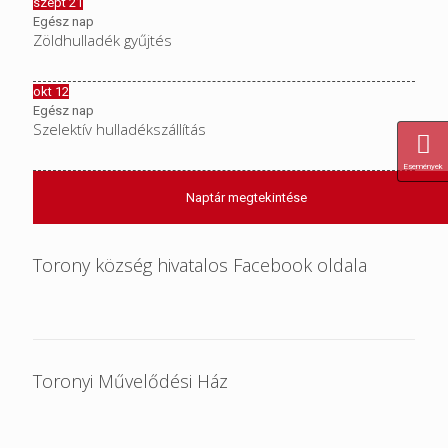
szept
21
Egész nap
Zöldhulladék gyűjtés
okt
12
Egész nap
Szelektív hulladékszállítás
Események
Naptár megtekintése
Torony község hivatalos Facebook oldala
Toronyi Művelődési Ház