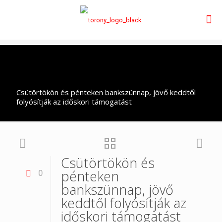
Csütörtökön és pénteken bankszünnap, jövő keddtől
folyósítják az időskori támogatást
Csütörtökön és
pénteken
0
bankszünnap, jövő
keddtől folyósítják az
időskori támogatást