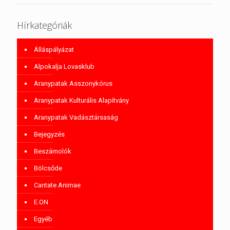
Hírkategóriák
Álláspályázat
Alpokalja Lovasklub
Aranypatak Asszonykórus
Aranypatak Kulturális Alapítvány
Aranypatak Vadásztársaság
Bejegyzés
Beszámolók
Bölcsőde
Cantate Animae
E.ON
Egyéb