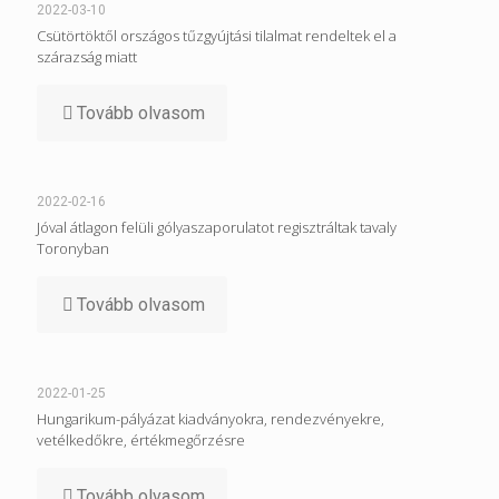
2022-03-10
Csütörtöktől országos tűzgyújtási tilalmat rendeltek el a
szárazság miatt
Tovább olvasom
2022-02-16
Jóval átlagon felüli gólyaszaporulatot regisztráltak tavaly
Toronyban
Tovább olvasom
2022-01-25
Hungarikum-pályázat kiadványokra, rendezvényekre,
vetélkedőkre, értékmegőrzésre
Tovább olvasom