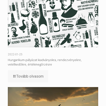
2022-01-25
Hungarikum-pályázat kiadványokra, rendezvényekre,
vetélkedőkre, értékmegőrzésre
Tovább olvasom