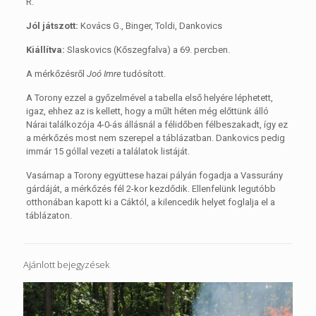
R.
Jól játszott:
Kovács G., Binger, Toldi, Dankovics
Kiállítva:
Slaskovics (Kőszegfalva) a 69. percben.
A mérkőzésről
Joó Imre
tudósított.
A Torony ezzel a győzelmével a tabella első helyére léphetett,
igaz, ehhez az is kellett, hogy a műlt héten még előttünk álló
Nárai találkozója 4-0-ás állásnál a félidőben félbeszakadt, így ez
a mérkőzés most nem szerepel a táblázatban. Dankovics pedig
immár 15 góllal vezeti a találatok listáját.
Vasárnap a Torony együttese hazai pályán fogadja a Vassurány
gárdáját, a mérkőzés fél 2-kor kezdődik. Ellenfelünk legutóbb
otthonában kapott ki a Cáktól, a kilencedik helyet foglalja el a
táblázaton.
Ajánlott bejegyzések