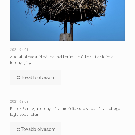
2021-04-01
A korábbi éveknél pár nappal korábban érkezett az idén a
toronyi gólya
Tovább olvasom
2021-03-03
Princz Bence, a toronyi súlyemelő fiú sorozatban áll a dobogó
legfelsőbb fokán
Tovább olvasom