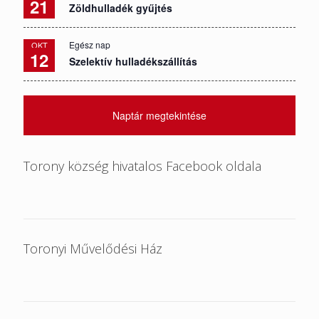
21
Zöldhulladék gyűjtés
Egész nap
OKT
12
Szelektív hulladékszállítás
Naptár megtekintése
Torony község hivatalos Facebook oldala
Toronyi Művelődési Ház