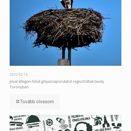
2022-02-16
Jóval átlagon felüli gólyaszaporulatot regisztráltak tavaly
Toronyban
Tovább olvasom