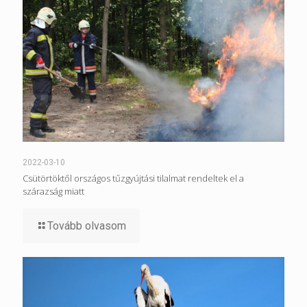
2022-03-10
Csütörtöktől országos tűzgyújtási tilalmat rendeltek el a
szárazság miatt
Tovább olvasom