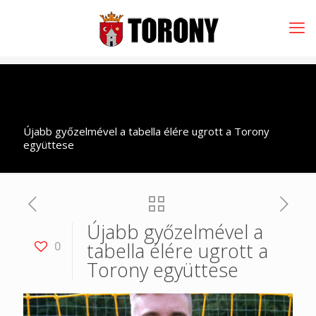
Újabb győzelmével a tabella élére ugrott a Torony
együttese
Újabb győzelmével a
tabella élére ugrott a
0
Torony együttese