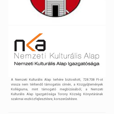
A Nemzeti Kulturális Alap terhére biztosított, 728.708 Ft-ot
vissza nem térítendő támogatás címén, a Közgyűjtemények
Kollégiuma, mint támogató megbízásából, a Nemzeti
Kulturális Alap Igazgatósága Torony Község Könyvtárának
szakmai eszközfejlesztésre, korszerűsítésre.