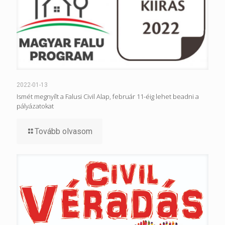
2022-01-13
Ismét megnyílt a Falusi Civil Alap, február 11-éig lehet beadni a
pályázatokat
Tovább olvasom