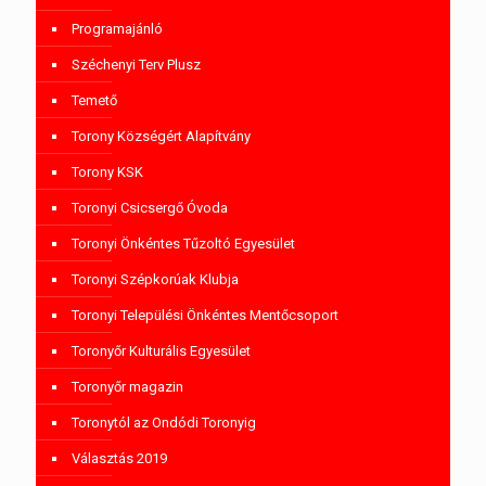
Programajánló
Széchenyi Terv Plusz
Temető
Torony Községért Alapítvány
Torony KSK
Toronyi Csicsergő Óvoda
Toronyi Önkéntes Tűzoltó Egyesület
Toronyi Szépkorúak Klubja
Toronyi Települési Önkéntes Mentőcsoport
Toronyőr Kulturális Egyesület
Toronyőr magazin
Toronytól az Ondódi Toronyig
Választás 2019