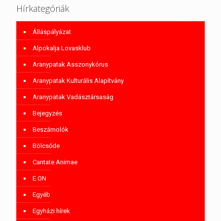
Hírkategóriák
Álláspályázat
Alpokalja Lovasklub
Aranypatak Asszonykórus
Aranypatak Kulturális Alapítvány
Aranypatak Vadásztársaság
Bejegyzés
Beszámolók
Bölcsőde
Cantate Animae
E.ON
Egyéb
Egyházi hírek