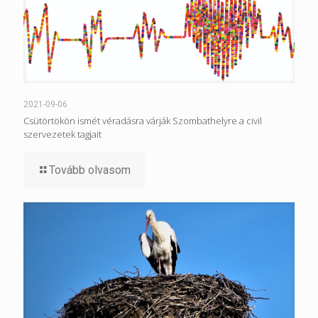
2021-09-06
Csütörtökön ismét véradásra várják Szombathelyre a civil
szervezetek tagjait
Tovább olvasom