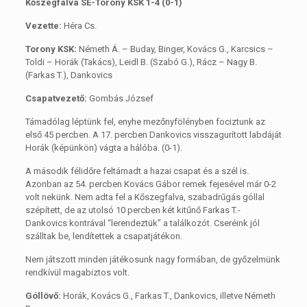
Kőszegfalva SE-Torony KSK 1-4 (0-1)
Vezette:
Héra Cs.
Torony KSK:
Németh Á. – Buday, Binger, Kovács G., Karcsics –
Toldi – Horák (Takács), Leidl B. (Szabó G.), Rácz – Nagy B.
(Farkas T.), Dankovics
Csapatvezető:
Gombás József
Támadólag léptünk fel, enyhe mezőnyfölényben fociztunk az
első 45 percben. A 17. percben Dankovics visszagurított labdáját
Horák (képünkön) vágta a hálóba. (0-1).
A második félidőre feltámadt a hazai csapat és a szél is.
Azonban az 54. percben Kovács Gábor remek fejesével már 0-2
volt nekünk. Nem adta fel a Kőszegfalva, szabadrűgás góllal
szépített, de az utolsó 10 percben két kitűnő Farkas T.-
Dankovics kontrával “lerendeztük” a találkozót. Cseréink jól
szálltak be, lendítettek a csapatjátékon.
Nem játszott minden játékosunk nagy formában, de győzelmünk
rendkívül magabiztos volt.
Góllövő:
Horák, Kovács G., Farkas T., Dankovics, illetve Németh