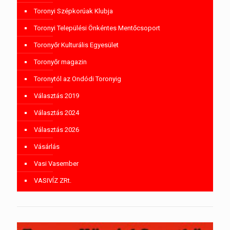
Toronyi Szépkorúak Klubja
Toronyi Települési Önkéntes Mentőcsoport
Toronyőr Kulturális Egyesület
Toronyőr magazin
Toronytól az Ondódi Toronyig
Választás 2019
Választás 2024
Választás 2026
Vásárlás
Vasi Vasember
VASIVÍZ ZRt.