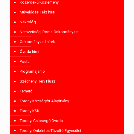
Közérdekű Közlemény
Művelődési Ház hírei
Nekrológ
Nemzetiségi Roma Önkormányzat
Önkormányzati hírek
Óvoda hírei
Posta
Programajánló
Széchenyi Terv Plusz
Temető
Torony Községért Alapítvány
Torony KSK
Toronyi Csicsergő Óvoda
Toronyi Önkéntes Tűzoltó Egyesület