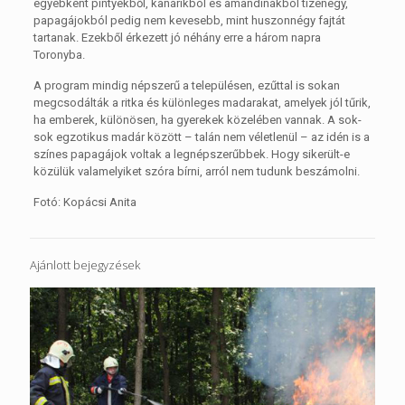
egyébként pintyekből, kanárikból és amandinákból tizenegy,
papagájokból pedig nem kevesebb, mint huszonnégy fajtát
tartanak. Ezekből érkezett jó néhány erre a három napra
Toronyba.
A program mindig népszerű a településen, ezűttal is sokan
megcsodálták a ritka és különleges madarakat, amelyek jól tűrik,
ha emberek, különösen, ha gyerekek közelében vannak. A sok-
sok egzotikus madár között – talán nem véletlenül – az idén is a
színes papagájok voltak a legnépszerűbbek. Hogy sikerült-e
közülük valamelyiket szóra bírni, arról nem tudunk beszámolni.
Fotó: Kopácsi Anita
Ajánlott bejegyzések