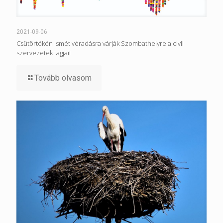
2021-09-06
Csütörtökön ismét véradásra várják Szombathelyre a civil
szervezetek tagjait
Tovább olvasom