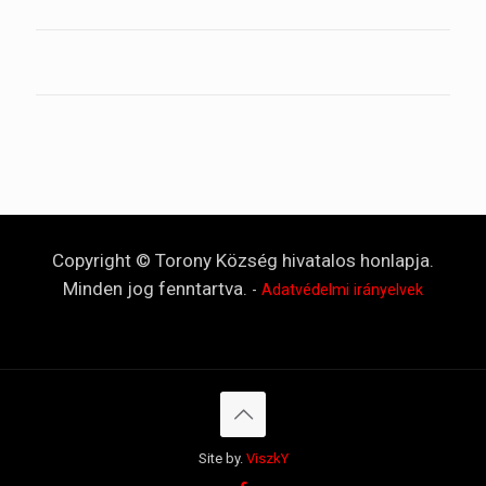
Copyright © Torony Község hivatalos honlapja.
Minden jog fenntartva.
-
Adatvédelmi irányelvek
Site by.
ViszkY