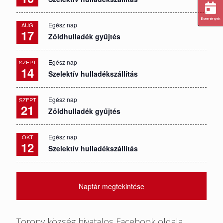
Események
Egész nap
AUG
17
Zöldhulladék gyűjtés
Egész nap
SZEPT
14
Szelektív hulladékszállítás
Egész nap
SZEPT
21
Zöldhulladék gyűjtés
Egész nap
OKT
12
Szelektív hulladékszállítás
Naptár megtekintése
Torony község hivatalos Facebook oldala