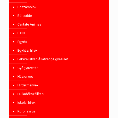
Beszámolók
Bölcsőde
Cantate Animae
E.ON
Egyéb
Egyházi hírek
Fekete István Állatvédő Egyesület
Gyógyszertár
Háziorvos
Hirdetmények
Hulladékszállítás
Iskolai hírek
Koronavírus