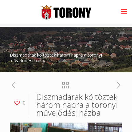
Díszmadarak költöztek három napra a toronyi
művelődési házba
Díszmadarak költöztek
három napra a toronyi
0
művelődési házba