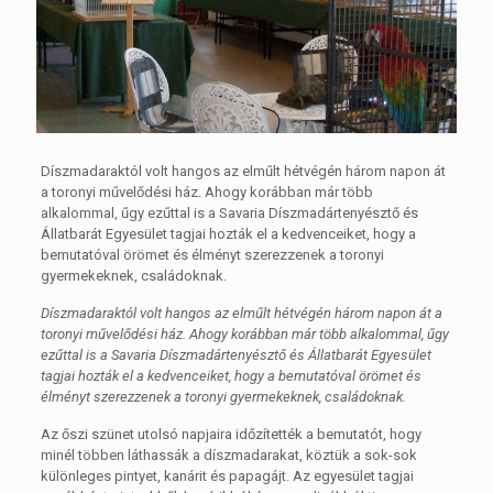
Díszmadaraktól volt hangos az elműlt hétvégén három napon át
a toronyi művelődési ház. Ahogy korábban már több
alkalommal, űgy ezűttal is a Savaria Díszmadártenyésztő és
Állatbarát Egyesület tagjai hozták el a kedvenceiket, hogy a
bemutatóval örömet és élményt szerezzenek a toronyi
gyermekeknek, családoknak.
Díszmadaraktól volt hangos az elműlt hétvégén három napon át a
toronyi művelődési ház. Ahogy korábban már több alkalommal, űgy
ezűttal is a Savaria Díszmadártenyésztő és Állatbarát Egyesület
tagjai hozták el a kedvenceiket, hogy a bemutatóval örömet és
élményt szerezzenek a toronyi gyermekeknek, családoknak.
Az őszi szünet utolsó napjaira időzítették a bemutatót, hogy
minél többen láthassák a díszmadarakat, köztük a sok-sok
különleges pintyet, kanárit és papagájt. Az egyesület tagjai