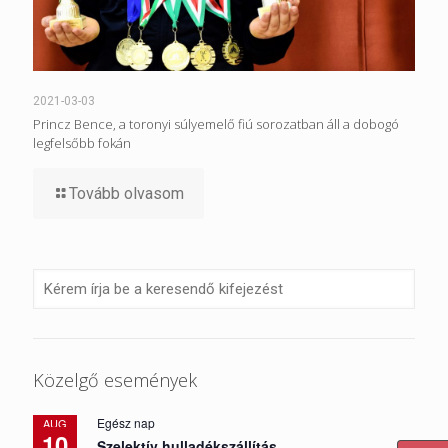
2021-03-03
Princz Bence, a toronyi súlyemelő fiú sorozatban áll a dobogó
legfelsőbb fokán
Tovább olvasom
Közelgő események
Egész nap
AUG
10
Szelektív hulladékszállítás