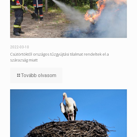
2022-03-10
Csütörtöktől országos tűzgyújtási tilalmat rendeltek el a
szárazság miatt
Tovább olvasom