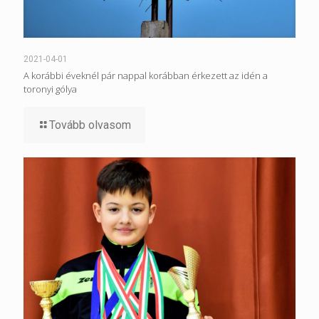
2021-04-01
A korábbi éveknél pár nappal korábban érkezett az idén a
toronyi gólya
Tovább olvasom