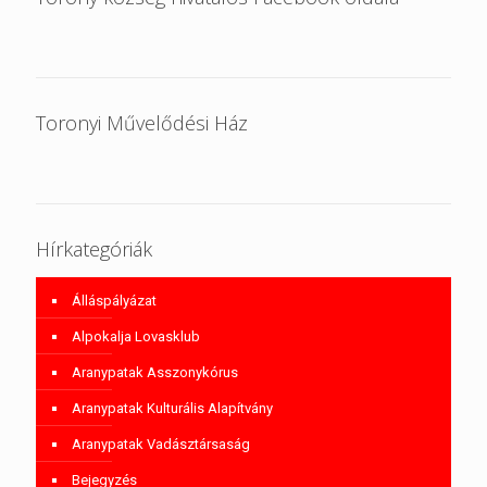
Toronyi Művelődési Ház
Hírkategóriák
Álláspályázat
Alpokalja Lovasklub
Aranypatak Asszonykórus
Aranypatak Kulturális Alapítvány
Aranypatak Vadásztársaság
Bejegyzés