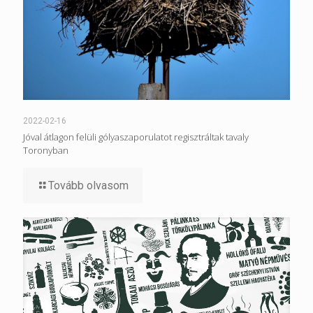
2022-02-16
Jóval átlagon felüli gólyaszaporulatot regisztráltak tavaly
Toronyban
Tovább olvasom