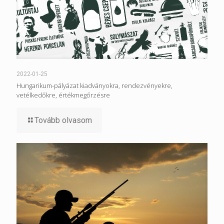
2022-01-25
Hungarikum-pályázat kiadványokra, rendezvényekre,
vetélkedőkre, értékmegőrzésre
Tovább olvasom