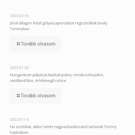
2022-02-16
Jóval átlagon felüli gólyaszaporulatot regisztráltak tavaly
Toronyban
Tovább olvasom
2022-01-25
Hungarikum-pályázat kiadványokra, rendezvényekre,
vetélkedőkre, értékmegőrzésre
Tovább olvasom
2022-01-14
Ha szombat, akkor ismét nagyvadvadászatot tartanak Torony
határában