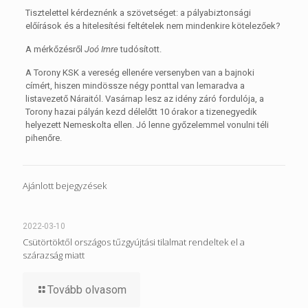
Tisztelettel kérdeznénk a szövetséget: a pályabiztonsági
előírások és a hitelesítési feltételek nem mindenkire kötelezőek?
A mérkőzésről
Joó Imre
tudósított.
A Torony KSK a vereség ellenére versenyben van a bajnoki
címért, hiszen mindössze négy ponttal van lemaradva a
listavezető Náraitól. Vasárnap lesz az idény záró fordulója, a
Torony hazai pályán kezd délelőtt 10 órakor a tizenegyedik
helyezett Nemeskolta ellen. Jó lenne győzelemmel vonulni téli
pihenőre.
Ajánlott bejegyzések
2022-03-10
Csütörtöktől országos tűzgyújtási tilalmat rendeltek el a
szárazság miatt
Tovább olvasom