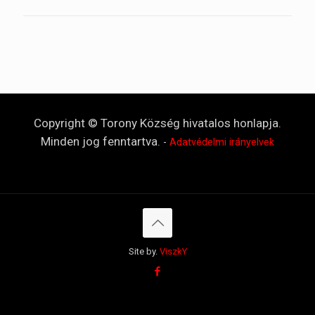
Copyright © Torony Község hivatalos honlapja.
Minden jog fenntartva.
-
Adatvédelmi irányelvek
Site by.
ViszkY