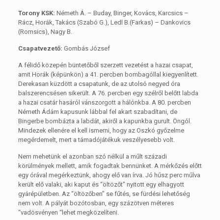
Torony KSK:
Németh Á. – Buday, Binger, Kovács, Karcsics –
Rácz, Horák, Takács (Szabó G.), Ledl B.(Farkas) – Dankovics
(Romsics), Nagy B.
Csapatvezető:
Gombás József
A félidő közepén büntetőből szerzett vezetést a hazai csapat,
amit Horák (képünkön) a 41. percben bombagóllal kiegyenlített.
Derekasan küzdött a csapatunk, de az utolsó negyed óra
balszerencsésen sikerült. A 76. percben egy szélről belőtt labda
a hazai csatár hasáról vánszorgott a hálónkba. A 80. percben
Németh Ádám kapusunk lábbal fel akart szabadítani, de
Bingerbe bombázta a labdát, akiről a kapunkba gurult. Öngól.
Mindezek ellenére el kell ismerni, hogy az Oszkó győzelme
megérdemelt, mert a támadójátékuk veszélyesebb volt.
Nem mehetünk el azonban szó nélkül a műlt századi
körülmények mellett, amik fogadtak bennünket. A mérkőzés előtt
egy órával megérkeztünk, ahogy elő van írva. Jó hűsz perc műlva
került elő valaki, aki kaput és “öltözőt” nyitott egy elhagyott
gyárépületben. Az “öltözőben” se fűtés, se fürdési lehetőség
nem volt. A pályát bozótosban, egy százötven méteres
“vadösvényen “lehet megközelíteni.