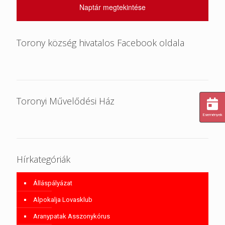
Naptár megtekintése
Torony község hivatalos Facebook oldala
Toronyi Művelődési Ház
Események
Hírkategóriák
Álláspályázat
Alpokalja Lovasklub
Aranypatak Asszonykórus