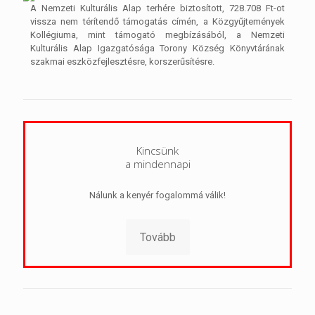
A Nemzeti Kulturális Alap terhére biztosított, 728.708 Ft-ot
vissza nem térítendő támogatás címén, a Közgyűjtemények
Kollégiuma, mint támogató megbízásából, a Nemzeti
Kulturális Alap Igazgatósága Torony Község Könyvtárának
szakmai eszközfejlesztésre, korszerűsítésre.
Kincsünk
a mindennapi
Nálunk a kenyér fogalommá válik!
Tovább