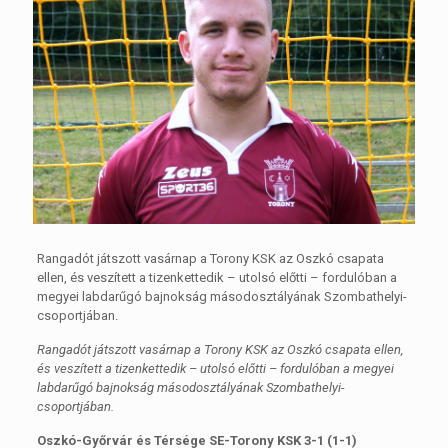
Rangadót játszott vasárnap a Torony KSK az Oszkó csapata
ellen, és veszített a tizenkettedik – utolsó előtti – fordulóban a
megyei labdarűgó bajnokság másodosztályának Szombathelyi-
csoportjában.
Rangadót játszott vasárnap a Torony KSK az Oszkó csapata ellen,
és veszített a tizenkettedik – utolsó előtti – fordulóban a megyei
labdarűgó bajnokság másodosztályának Szombathelyi-
csoportjában.
Oszkó-Győrvár és Térsége SE-Torony KSK 3-1 (1-1)