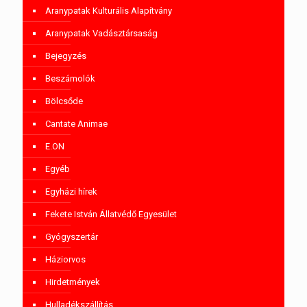
Aranypatak Kulturális Alapítvány
Aranypatak Vadásztársaság
Bejegyzés
Beszámolók
Bölcsőde
Cantate Animae
E.ON
Egyéb
Egyházi hírek
Fekete István Állatvédő Egyesület
Gyógyszertár
Háziorvos
Hirdetmények
Hulladékszállítás