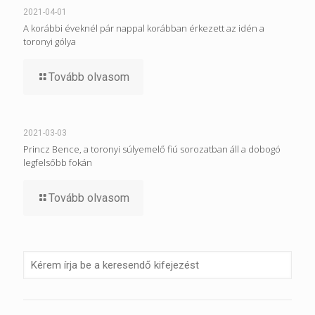
2021-04-01
A korábbi éveknél pár nappal korábban érkezett az idén a
toronyi gólya
Tovább olvasom
2021-03-03
Princz Bence, a toronyi súlyemelő fiú sorozatban áll a dobogó
legfelsőbb fokán
Tovább olvasom