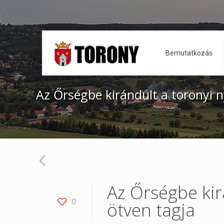
Bemutatkozás
Az Őrségbe kirándult a toronyi n
Az Őrségbe kir
0
ötven tagja