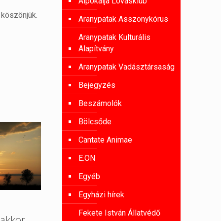
Alpokalja Lovasklub
 köszönjük.
Aranypatak Asszonykórus
Aranypatak Kulturális
Alapítvány
Aranypatak Vadásztársaság
Bejegyzés
Beszámolók
Bölcsőde
Cantate Animae
E.ON
Egyéb
Egyházi hírek
Fekete István Állatvédő
akkor