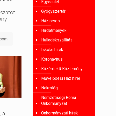
Egyesület
szatot
Gyógyszertár
ony
Háziorvos
Hirdetmények
asom
Hulladékszállítás
Iskolai hírek
Koronavírus
Közérdekű Közlemény
Művelődési Ház hírei
Nekrológ
Nemzetiségi Roma
Önkormányzat
, a
Önkormányzati hírek