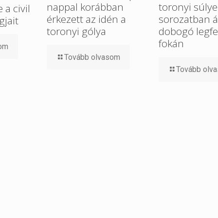
nappal korábban
toronyi súlye
a civil
érkezett az idén a
sorozatban ál
gjait
toronyi gólya
dobogó legfe
fokán
som
Tovább olvasom
Tovább olv