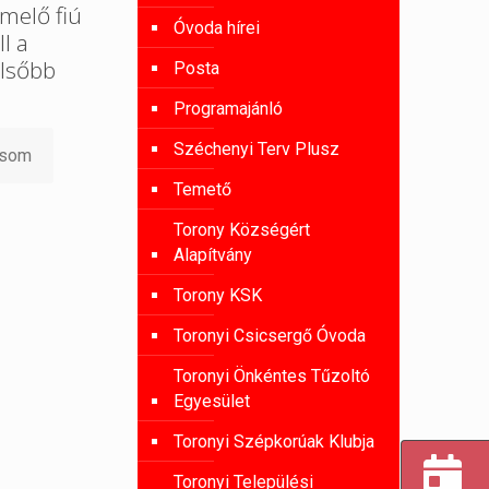
melő fiú
Óvoda hírei
l a
lsőbb
Posta
Programajánló
Széchenyi Terv Plusz
asom
Temető
Torony Községért
Alapítvány
Torony KSK
Toronyi Csicsergő Óvoda
Toronyi Önkéntes Tűzoltó
Egyesület
Toronyi Szépkorúak Klubja
Toronyi Települési