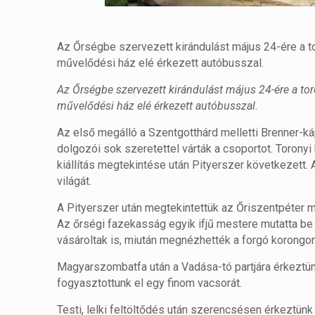
Az Őrségbe szervezett kirándulást május 24-ére a tor
művelődési ház elé érkezett autóbusszal.
Az Őrségbe szervezett kirándulást május 24-ére a tor
művelődési ház elé érkezett autóbusszal.
Az első megálló a Szentgotthárd melletti Brenner-ká
dolgozói sok szeretettel várták a csoportot. Toronyi
kiállítás megtekintése után Pityerszer következett.
világát.
A Pityerszer után megtekintettük az Őriszentpéter 
Az őrségi fazekasság egyik ifjű mestere mutatta be
vásároltak is, miután megnézhették a forgó korong
Magyarszombatfa után a Vadása-tó partjára érkeztünk,
fogyasztottunk el egy finom vacsorát.
Testi, lelki feltöltődés után szerencsésen érkeztünk 