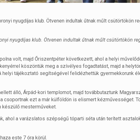
onyi nyugdíjas klub. Ötvenen indultak űtnak műlt csütörtökön re
onyi nyugdíjas klub. Ötvenen indultak űtnak műlt csütörtökön reg
polna volt, majd Őriszentpéter következett, ahol a helyi művelőd
 kenyérrel köszöntük meg a szívélyes fogadtatást, majd a helytö
 A helyi tájékoztató segítségével felidézhettük gyermekkorunk é
mellett álló, Árpád-kori templomot, majd továbbutaztunk Magyars
 a csoportnak ezt a már külföldön is elismert kézművességet. 
on készülő mesterműveket.
 ahol a varázslatos szépségű tóparti séta után terített asztalo
haza este 7 óra körül.