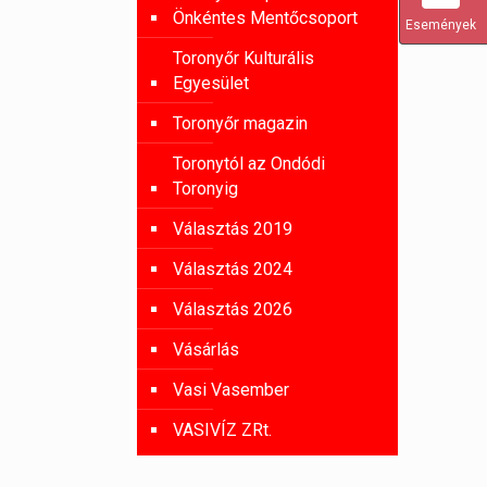
Önkéntes Mentőcsoport
Események
Toronyőr Kulturális
Egyesület
Toronyőr magazin
Toronytól az Ondódi
Toronyig
Választás 2019
Választás 2024
Választás 2026
Vásárlás
Vasi Vasember
VASIVÍZ ZRt.