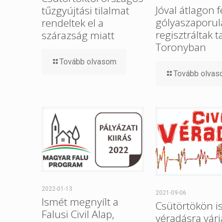
Jóval átlagon f
tűzgyújtási tilalmat
gólyaszaporul
rendeltek el a
regisztráltak t
szárazság miatt
Toronyban
Tovább olvasom
Tovább olva
2022-01-13
2021-09-06
Ismét megnyílt a
Csütörtökön i
Falusi Civil Alap,
véradásra várj