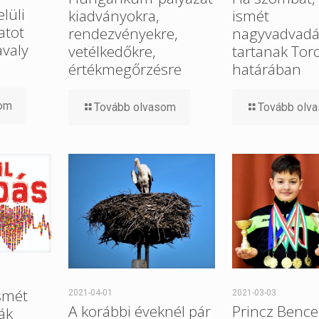
elüli
kiadványokra,
ismét
atot
rendezvényekre,
nagyvadvadá
avaly
vetélkedőkre,
tartanak Tor
értékmegőrzésre
határában
som
Tovább olvasom
Tovább olv
smét
2021-04-01
2021-03-03
A korábbi éveknél pár
Princz Bence
ák