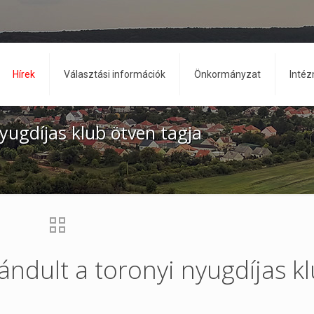
Hírek
Választási információk
Önkormányzat
Inté
yugdíjas klub ötven tagja
ándult a toronyi nyugdíjas k