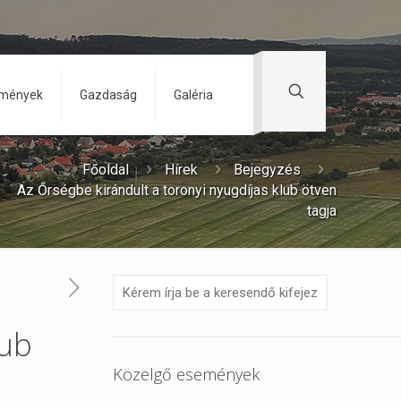
zmények
Gazdaság
Galéria
Főoldal
Hírek
Bejegyzés
Az Őrségbe kirándult a toronyi nyugdíjas klub ötven
tagja
lub
Közelgő események