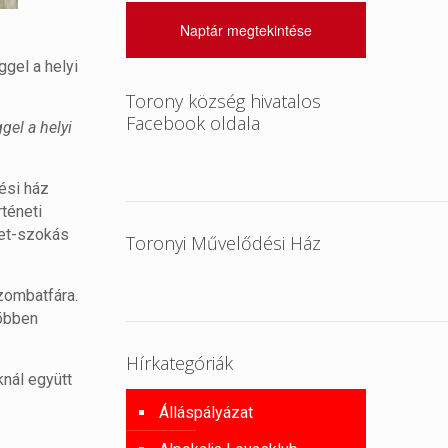
Naptár megtekintése
ggel a helyi
Torony község hivatalos
Facebook oldala
gel a helyi
ési ház
rténeti
let-szokás
Toronyi Művelődési Ház
zombatfára.
Többen
Hírkategóriák
knál együtt
Álláspályázat