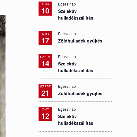
Egész nap
AUG
10
Szelektív
hulladékszállítás
Egész nap
AUG
17
Zöldhulladék gyűjtés
Egész nap
SZEPT
14
Szelektív
hulladékszállítás
Egész nap
SZEPT
21
Zöldhulladék gyűjtés
Egész nap
OKT
12
Szelektív
hulladékszállítás