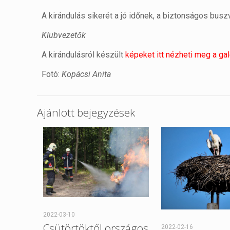
A kirándulás sikerét a jó időnek, a biztonságos b
Klubvezetők
A kirándulásról készült
képeket itt nézheti meg a ga
Fotó:
Kopácsi Anita
Ajánlott bejegyzések
2022-03-10
Csütörtöktől országos
2022-02-16