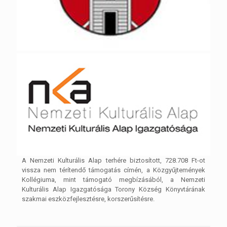
A Nemzeti Kulturális Alap terhére biztosított, 728.708 Ft-ot
vissza nem térítendő támogatás címén, a Közgyűjtemények
Kollégiuma, mint támogató megbízásából, a Nemzeti
Kulturális Alap Igazgatósága Torony Község Könyvtárának
szakmai eszközfejlesztésre, korszerűsítésre.