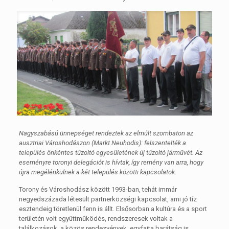
Nagyszabású ünnepséget rendeztek az elmúlt szombaton az
ausztriai Városhodászon (Markt Neuhodis): felszentelték a
település önkéntes tűzoltó egyesületének új tűzoltó járművét. Az
eseményre toronyi delegációt is hívtak, így remény van arra, hogy
újra megélénkülnek a két település közötti kapcsolatok.
Torony és Városhodász között 1993-ban, tehát immár
negyedszázada létesült partnerközségi kapcsolat, ami jó tíz
esztendeig töretlenül fenn is állt. Elsősorban a kultúra és a sport
területén volt együttműködés, rendszeresek voltak a
találkozások, a közös rendezvények, egyfajta barátság is