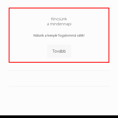
Kincsünk
a mindennapi
Nálunk a kenyér fogalommá válik!
Tovább