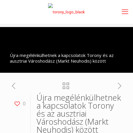
Újra megélénkülhetnek a kapcsolatok Torony és az
ausztriai Városhodász (Markt Neuhodis) között
Újra megélénkülhetnek
a kapcsolatok Torony
0
és az ausztriai
Városhodász (Markt
Neuhodis) között