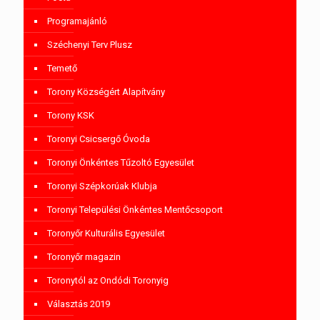
Programajánló
Széchenyi Terv Plusz
Temető
Torony Községért Alapítvány
Torony KSK
Toronyi Csicsergő Óvoda
Toronyi Önkéntes Tűzoltó Egyesület
Toronyi Szépkorúak Klubja
Toronyi Települési Önkéntes Mentőcsoport
Toronyőr Kulturális Egyesület
Toronyőr magazin
Toronytól az Ondódi Toronyig
Választás 2019