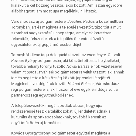
kialakult a két község vezetői, lakói között. Ami aztán egy időre
alábbhagyott, ám most újra megélénkülni látszik.
Városhodász új polgármestere,
Joachim Radics
a közelmúltban
Toronyban járt és meghívta a település vezetőit, tűzoltóit a múlt
szombati nagyszabású ünnepségre, amelynek keretében
felavatták, felszentelték a település önkéntes tűzoltó
egyesületének új gépjárműfecskendőjét.
Toronyból kilenc tagú delegáció utazott az eseményre. Ott volt
Kovács György
polgármester, aki köszöntötte is a helybelieket,
továbbá néhány toronyi tűzoltó
Novák Balázs
elnök vezetésével,
valamint
Sörös István
séi polgármester is velük utazott, aki annak
idején segítette a két község közötti japcsolat létrejöttét.
Megjelent a vendéglátók között
Helmut Polczer
, Városhodász
régi polgármestere is, aki huszonöt éve egyik elindítója volt a
partnerközségi együttműködésnek.
A településvezetők megállapodtak abban, hogy újra
rendszeressé teszik a találkozókat, új lendületet adnak a
kulturális és sportkapcsolatoknak, továbbá keresik az
együttműködés új formáit is.
Kovács György toronyi polgármester egyúttal meghívta a