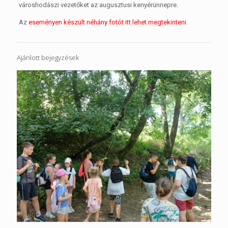
városhodászi vezetőket az augusztusi kenyérünnepre.
Az
eseményen készült néhány fotót itt lehet megtekinteni
.
Ajánlott bejegyzések