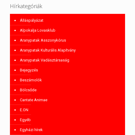
Hírkategóriák
Álláspályázat
Alpokalja Lovasklub
Aranypatak Asszonykórus
Aranypatak Kulturális Alapítvány
Aranypatak Vadásztársaság
Bejegyzés
Beszámolók
Bölcsőde
Cantate Animae
E.ON
Egyéb
Egyházi hírek