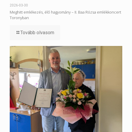
2026-03-30
Meghitt emlékezés, élő hagyomány – II. Baa Rózsa emlékkoncert
Toronyban
Tovább olvasom