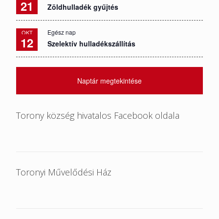
21
Zöldhulladék gyűjtés
Egész nap
OKT
12
Szelektív hulladékszállítás
Naptár megtekintése
Torony község hivatalos Facebook oldala
Toronyi Művelődési Ház