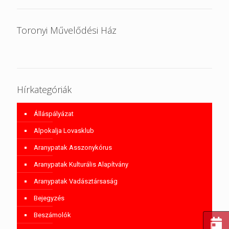
Toronyi Művelődési Ház
Hírkategóriák
Álláspályázat
Alpokalja Lovasklub
Aranypatak Asszonykórus
Aranypatak Kulturális Alapítvány
Aranypatak Vadásztársaság
Bejegyzés
Beszámolók