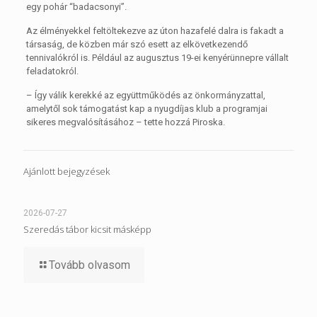
egy pohár “badacsonyi”.
Az élményekkel feltöltekezve az úton hazafelé dalra is fakadt a
társaság, de közben már szó esett az elkövetkezendő
tennivalókról is. Például az augusztus 19-ei kenyérünnepre vállalt
feladatokról.
– Így válik kerekké az együttműködés az önkormányzattal,
amelytől sok támogatást kap a nyugdíjas klub a programjai
sikeres megvalósításához – tette hozzá Piroska.
Ajánlott bejegyzések
2026-07-27
Szeredás tábor kicsit másképp
Tovább olvasom