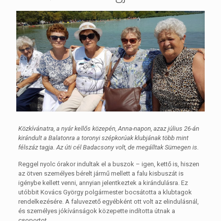
Közkívánatra, a nyár kellős közepén, Anna-napon, azaz július 26-án
kirándult a Balatonra a toronyi szépkorúak klubjának több mint
félszáz tagja. Az úti cél Badacsony volt, de megálltak Sümegen is.
Reggel nyolc órakor indultak el a buszok – igen, kettő is, hiszen
az ötven személyes bérelt jármű mellett a falu kisbuszát is
igénybe kellett venni, annyian jelentkeztek a kirándulásra. Ez
utóbbit Kovács György polgármester bocsátotta a klubtagok
rendelkezésére. A faluvezető egyébként ott volt az elindulásnál,
és személyes jókívánságok közepette indította útnak a
csoportot.