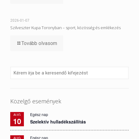
2026-01-07
Szilveszter Kupa Toronyban – sport, közösség és emlékezés
Tovább olvasom
Közelgő események
Egész nap
AUG
10
Szelektív hulladékszállítás
Egész nap
AUG