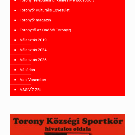
Toronyi Települési Önkéntes Mentőcsoport
Toronyőr Kulturális Egyesület
Toronyőr magazin
Toronytól az Ondódi Toronyig
Választás 2019
Választás 2024
Választás 2026
Vásárlás
Vasi Vasember
VASIVÍZ ZRt.