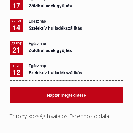
17
Zöldhulladék gyűjtés
Egész nap
SZEPT
14
Szelektív hulladékszállítás
Egész nap
SZEPT
21
Zöldhulladék gyűjtés
Egész nap
OKT
12
Szelektív hulladékszállítás
Naptár megtekintése
Torony község hivatalos Facebook oldala