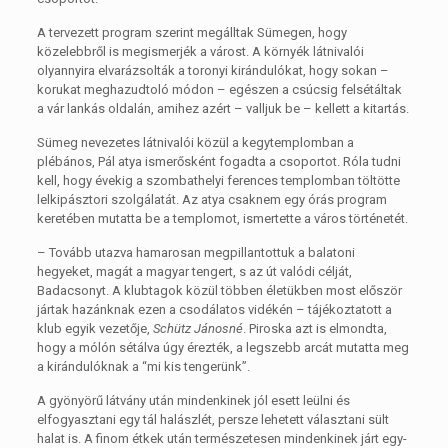
A tervezett program szerint megálltak Sümegen, hogy
közelebbről is megismerjék a várost. A környék látnivalói
olyannyira elvarázsolták a toronyi kirándulókat, hogy sokan –
korukat meghazudtoló módon – egészen a csúcsig felsétáltak
a vár lankás oldalán, amihez azért – valljuk be – kellett a kitartás.
Sümeg nevezetes látnivalói közül a kegytemplomban a
plébános, Pál atya ismerősként fogadta a csoportot. Róla tudni
kell, hogy évekig a szombathelyi ferences templomban töltötte
lelkipásztori szolgálatát. Az atya csaknem egy órás program
keretében mutatta be a templomot, ismertette a város történetét.
– Tovább utazva hamarosan megpillantottuk a balatoni
hegyeket, magát a magyar tengert, s az út valódi célját,
Badacsonyt. A klubtagok közül többen életükben most először
jártak hazánknak ezen a csodálatos vidékén – tájékoztatott a
klub egyik vezetője,
Schütz Jánosné
. Piroska azt is elmondta,
hogy a mólón sétálva úgy érezték, a legszebb arcát mutatta meg
a kirándulóknak a “mi kis tengerünk”.
A gyönyörű látvány után mindenkinek jól esett leülni és
elfogyasztani egy tál halászlét, persze lehetett választani sült
halat is. A finom étkek után természetesen mindenkinek járt egy-