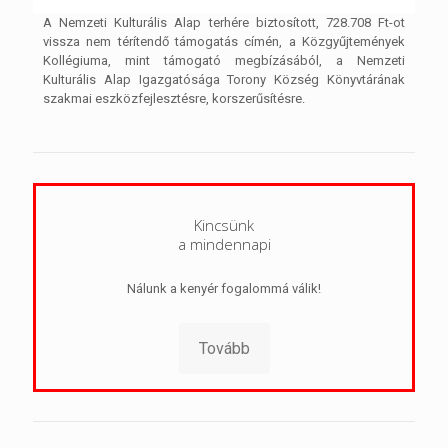
A Nemzeti Kulturális Alap terhére biztosított, 728.708 Ft-ot
vissza nem térítendő támogatás címén, a Közgyűjtemények
Kollégiuma, mint támogató megbízásából, a Nemzeti
Kulturális Alap Igazgatósága Torony Község Könyvtárának
szakmai eszközfejlesztésre, korszerűsítésre.
Kincsünk
a mindennapi
Nálunk a kenyér fogalommá válik!
Tovább