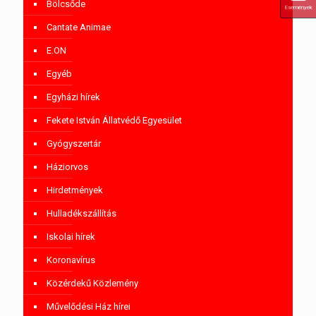
Bölcsőde
Események
Cantate Animae
E.ON
Egyéb
Egyházi hírek
Fekete István Állatvédő Egyesület
Gyógyszertár
Háziorvos
Hirdetmények
Hulladékszállítás
Iskolai hírek
Koronavírus
Közérdekű Közlemény
Művelődési Ház hírei