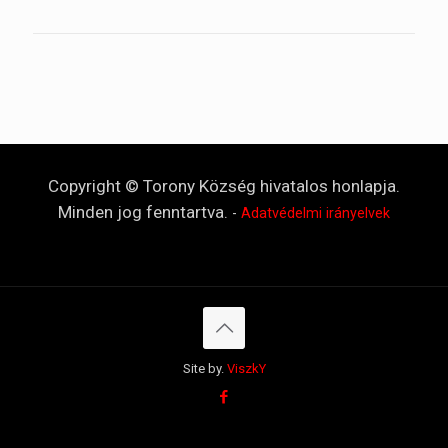
Copyright © Torony Község hivatalos honlapja.
Minden jog fenntartva.
-
Adatvédelmi irányelvek
Site by.
ViszkY