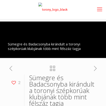
Sümegre és Badacsonyba kirándult a toronyi
szépkorúak klubjának több mint félszáz tagja
Sümegre és
Badacsonyba kirándult
2
a toronyi szépkorúak
klubjának több mint
félszáz tagja