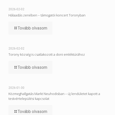
2026-02-02
Hálaadás zenében – támogatói koncert Toronyban
Tovább olvasom
2026-02-02
Torony község is csatlakozott a doni emléktúrához
Tovább olvasom
2026-01-30
Közmeghallgatás Markt Neuhodisban – új lendületet kapott a
testvértelepülési kapcsolat
Tovább olvasom