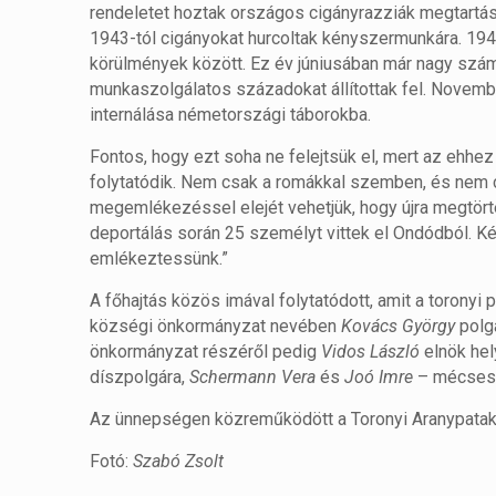
rendeletet hoztak országos cigányrazziák megtartás
1943-tól cigányokat hurcoltak kényszermunkára. 19
körülmények között. Ez év júniusában már nagy sz
munkaszolgálatos századokat állítottak fel. Novem
internálása németországi táborokba.
Fontos, hogy ezt soha ne felejtsük el, mert az ehh
folytatódik. Nem csak a romákkal szemben, és nem c
megemlékezéssel elejét vehetjük, hogy újra megtör
deportálás során 25 személyt vittek el Ondódból. K
emlékeztessünk.”
A főhajtás közös imával folytatódott, amit a toronyi
községi önkormányzat nevében
Kovács György
polg
önkormányzat részéről pedig
Vidos László
elnök hel
díszpolgára,
Schermann Vera
és
Joó Imre
– mécsese
Az ünnepségen közreműködött a Toronyi Aranypata
Fotó:
Szabó Zsolt