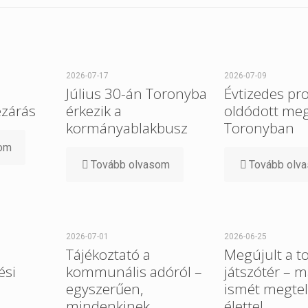
2026-07-17
2026-07-09
Július 30-án Toronyba
Évtizedes pr
ezárás
érkezik a
oldódott me
kormányablakbusz
Toronyban
som
Tovább olvasom
Tovább olv
2026-07-01
2026-06-25
Tájékoztató a
Megújult a t
ési
kommunális adóról –
játszótér – m
egyszerűen,
ismét megtel
mindenkinek
élettel