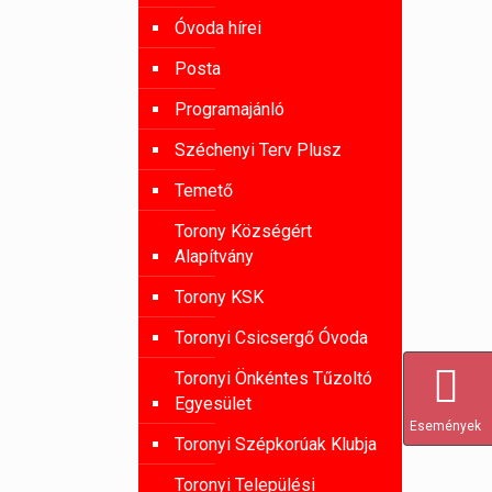
Óvoda hírei
Posta
Programajánló
Széchenyi Terv Plusz
Temető
Torony Községért
Alapítvány
Torony KSK
Toronyi Csicsergő Óvoda
Toronyi Önkéntes Tűzoltó
Egyesület
Események
Toronyi Szépkorúak Klubja
Toronyi Települési