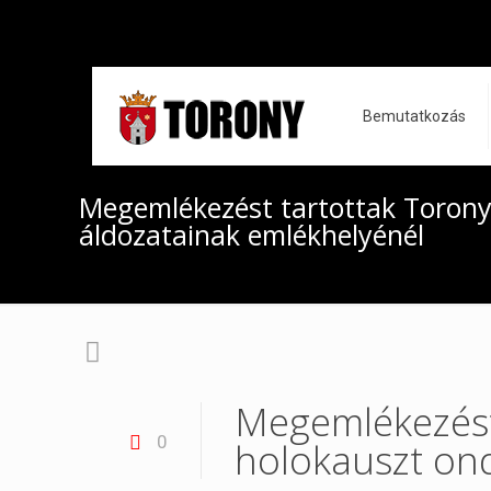
Bemutatkozás
Megemlékezést tartottak Toron
áldozatainak emlékhelyénél
Megemlékezést
0
holokauszt on