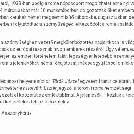
áról, 1938-ban pedig a roma népcsoport megbízhatatlanná nyilvá
44 márciusában már 30 munkatáborban dolgoztatták őket embert
ámban kerültek német megsemmisítő táborokba, augusztusban pe
berben folytatódtak a szörnyűségek, elkezdődött a roma családo
ez a szörnyűséghez vezető megkülönböztetés napjainkban is vilá
sak az európai rassznak hívott emberek részéről. Úgy vélem, e
ténjen az emberi történelem talán legszégyenletesebb esemény
érem a jelenlevőket, néma főhajtással, mécsesgyújtással emléke
 plébánost helyettesítő
dr. Török József
egyetemi tanár celebrált. 
ármester és
Horváth Eszter
jegyző, a toronyi roma nemzetiségi
yezett el koszorút az emléktáblánál. A jelenlévők – köztük a tele
kkel emlékeztek az áldozatokra.
k Asszonykórus.