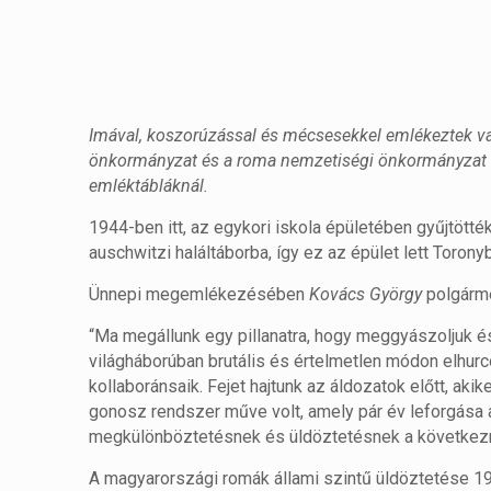
Imával, koszorúzással és mécsesekkel emlékeztek va
önkormányzat és a roma nemzetiségi önkormányzat hí
emléktábláknál.
1944-ben itt, az egykori iskola épületében gyűjtötté
auschwitzi haláltáborba, így ez az épület lett Toron
Ünnepi megemlékezésében
Kovács György
polgárme
“Ma megállunk egy pillanatra, hogy meggyászoljuk és
világháborúban brutális és értelmetlen módon elhurc
kollaboránsaik. Fejet hajtunk az áldozatok előtt, akik
gonosz rendszer műve volt, amely pár év leforgása a
megkülönböztetésnek és üldöztetésnek a következ
A magyarországi romák állami szintű üldöztetése 19