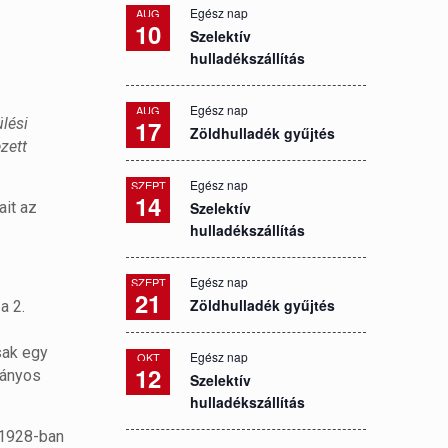
Egész nap
AUG
10
Szelektív
hulladékszállítás
Egész nap
AUG
lési
17
Zöldhulladék gyűjtés
zett
Egész nap
SZEPT
14
ait az
Szelektív
hulladékszállítás
Egész nap
SZEPT
21
Zöldhulladék gyűjtés
a 2.
csak egy
Egész nap
OKT
12
rányos
Szelektív
hulladékszállítás
 1928-ban