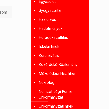
Egyesület
Gyógyszertár
asom
Háziorvos
Hirdetmények
Hulladékszállítás
Iskolai hírek
Koronavírus
Közérdekű Közlemény
Művelődési Ház hírei
Nekrológ
Nemzetiségi Roma
Önkormányzat
Önkormányzati hírek