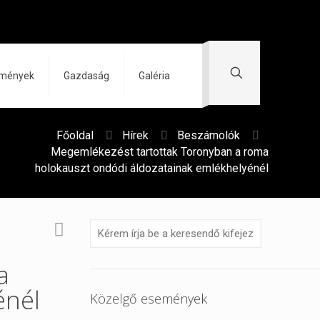
zmények
Gazdaság
Galéria
Főoldal
Hírek
Beszámolók
Megemlékezést tartottak Toronyban a roma
holokauszt ondódi áldozatainak emlékhelyénél
a
énél
Közelgő események