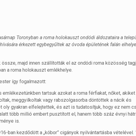
sárnap Toronyban a roma holokauszt ondódi áldozataira a telepü
vására érkezett egybegyűltek az óvoda épületének falán elhelye
k össze, majd innen szállították el az ondódi roma közösség tagj
yban a roma holokauszt emlékhelye.
ster így fogalmazott:
 emlékezetünkben tartsuk azokat a roma férfiakat, nőket, akiket 
oltak, meggyilkoltak vagy rabszolgasorba döntöttek a nácik és
et oly gyakran elfelejtettek, és azt is tudatosítjuk, hogy ez nem 
latt több millió embert pusztított el, hanem több száz évnyi hát
ménye is.
16-ban kezdődött a „kóbor” cigányok nyilvántartásba vételével.