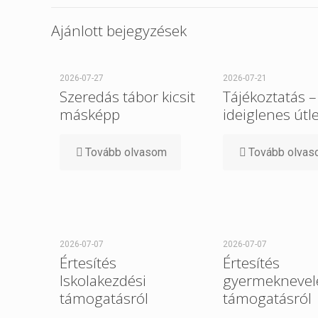
Ajánlott bejegyzések
2026-07-27
2026-07-21
Szeredás tábor kicsit
Tájékoztatás –
másképp
ideiglenes útl
Tovább olvasom
Tovább olva
2026-07-07
2026-07-07
Értesítés
Értesítés
Iskolakezdési
gyermeknevel
támogatásról
támogatásról