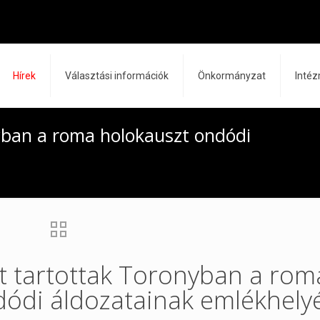
Hírek
Választási információk
Önkormányzat
Inté
yban a roma holokauszt ondódi
 tartottak Toronyban a rom
dódi áldozatainak emlékhely