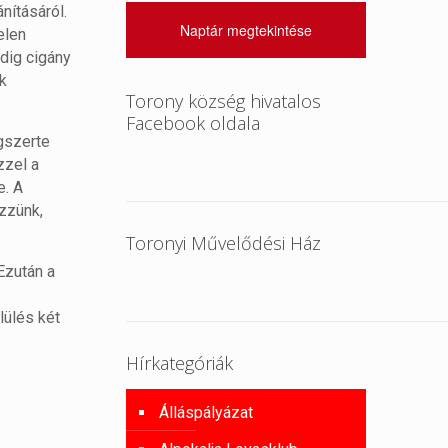
nításáról.
Naptár megtekintése
elen
dig cigány
k
Torony község hivatalos
Facebook oldala
gszerte
zzel a
e. A
zzünk,
Toronyi Művelődési Ház
Ezután a
lülés két
Hírkategóriák
Álláspályázat