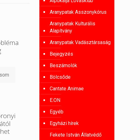
Alpokalja Lovasklub
Aranypatak Asszonykórus
Aranypatak Kulturális
Alapítvány
obléma
Aranypatak Vadásztársaság
g
Bejegyzés
Beszámolók
asom
Bölcsőde
Cantate Animae
E.ON
Egyéb
oronyi
ától
Egyházi hírek
het
Fekete István Állatvédő