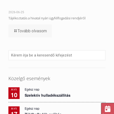
2026-06-25
Tájékoztatás a hivatal nyári ügyfélfogadási rendjéről
Tovább olvasom
Közelgő események
Egész nap
AUG
10
Szelektív hulladékszállítás
Egész nap
AUG
17