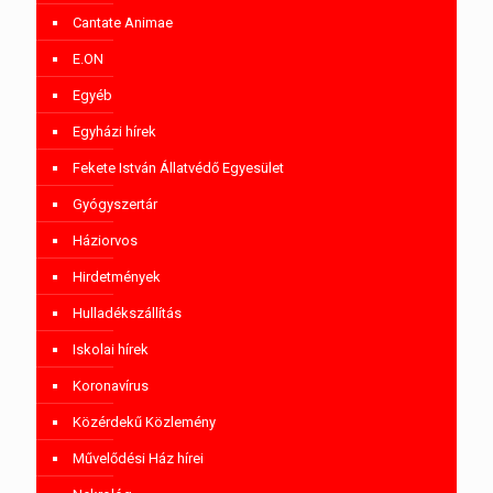
Cantate Animae
E.ON
Egyéb
Egyházi hírek
Fekete István Állatvédő Egyesület
Gyógyszertár
Háziorvos
Hirdetmények
Hulladékszállítás
Iskolai hírek
Koronavírus
Közérdekű Közlemény
Művelődési Ház hírei