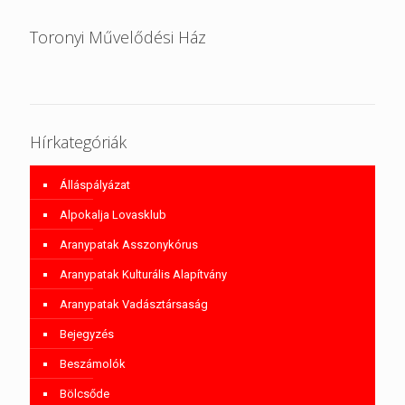
Toronyi Művelődési Ház
Hírkategóriák
Álláspályázat
Alpokalja Lovasklub
Aranypatak Asszonykórus
Aranypatak Kulturális Alapítvány
Aranypatak Vadásztársaság
Bejegyzés
Beszámolók
Bölcsőde