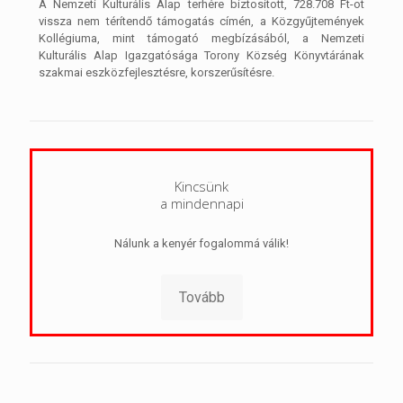
A Nemzeti Kulturális Alap terhére biztosított, 728.708 Ft-ot
vissza nem térítendő támogatás címén, a Közgyűjtemények
Kollégiuma, mint támogató megbízásából, a Nemzeti
Kulturális Alap Igazgatósága Torony Község Könyvtárának
szakmai eszközfejlesztésre, korszerűsítésre.
Kincsünk
a mindennapi
Nálunk a kenyér fogalommá válik!
Tovább