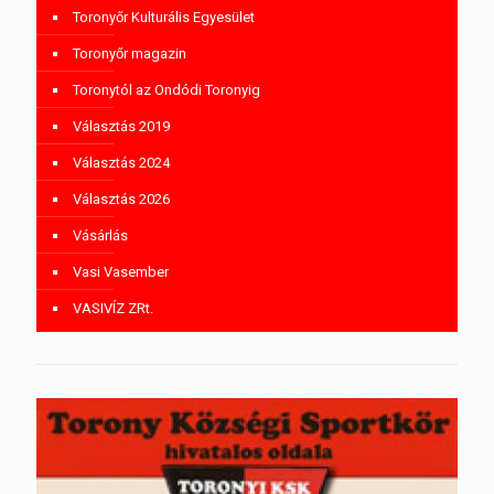
Toronyőr Kulturális Egyesület
Toronyőr magazin
Toronytól az Ondódi Toronyig
Választás 2019
Választás 2024
Választás 2026
Vásárlás
Vasi Vasember
VASIVÍZ ZRt.