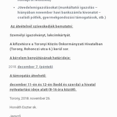
Jövedelemigazolásokat (munkáltatói igazolás –
hiányában november havi bankszámla kivonatot –
családi pótlék, gyermekgondozási támogatások, stb.)
Az átvételnél szíveskedjék bemutatni:
Személyi igazolványt, lakcímkártyát.
A kifizetésre a Toronyi Közös Önkormányzati Hivatalban
(Torony, Rohonczi utca 6.) kerül sor.
A kérelem benyújtásának határideje:
december 7. (péntek)
A támogatás átvehető:
december 11-én és 12-én (kedd és szerda) a hivatal
nyitvatartási ideje alatt (8-16 óra között).
Torony, 2018. november 26.
Horváth Eszter sk.
Jegyző