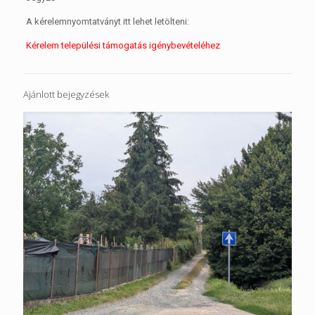
A kérelemnyomtatványt itt lehet letölteni:
Kérelem települési támogatás igénybevételéhez
Ajánlott bejegyzések