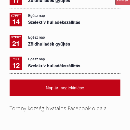
Zöldhulladék gyűjtés
Események
Egész nap
SZEPT
14
Szelektív hulladékszállítás
Egész nap
SZEPT
21
Zöldhulladék gyűjtés
Egész nap
OKT
12
Szelektív hulladékszállítás
Naptár megtekintése
Torony község hivatalos Facebook oldala