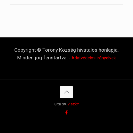
Copyright © Torony Község hivatalos honlapja.
Minden jog fenntartva.
-
Adatvédelmi irányelvek
Site by.
ViszkY