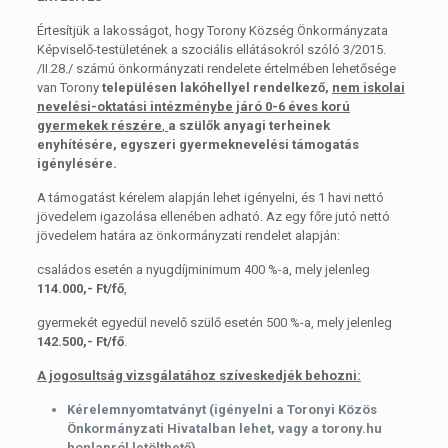
Értesítjük a lakosságot, hogy Torony Község Önkormányzata
Képviselő-testületének a szociális ellátásokról szóló 3/2015.
/II.28./ számú önkormányzati rendelete értelmében lehetősége
van Torony
településen la
kóhellyel
rendelkező,
nem iskolai
nevelési-oktatási intézménybe járó
0-6 éves korú
gyermekek részére
,
a szülők anyagi terheinek
enyhítésére, egyszeri gyermeknevelési támogatás
igénylésére.
A támogatást kérelem alapján lehet igényelni, és 1 havi nettó
jövedelem igazolása ellenében adható. Az egy főre jutó nettó
jövedelem határa az önkormányzati rendelet alapján:
családos esetén a nyugdíjminimum 400 %-a, mely jelenleg
114.000,- Ft/fő
,
gyermekét egyedül nevelő szülő esetén 500 %-a, mely jelenleg
142.500,- Ft/fő
.
A jogosultság vizsgálatához szíveskedjék behozni:
Kérelemnyomtatványt (igényelni a Toronyi Közös
Önkormányzati Hivatalban lehet, vagy a torony.hu
honlapról letölthető)