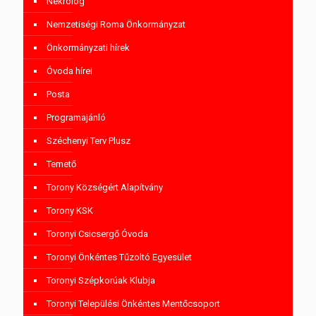
Nekrológ
Nemzetiségi Roma Önkormányzat
Önkormányzati hírek
Óvoda hírei
Posta
Programajánló
Széchenyi Terv Plusz
Temető
Torony Községért Alapítvány
Torony KSK
Toronyi Csicsergő Óvoda
Toronyi Önkéntes Tűzoltó Egyesület
Toronyi Szépkorúak Klubja
Toronyi Települési Önkéntes Mentőcsoport