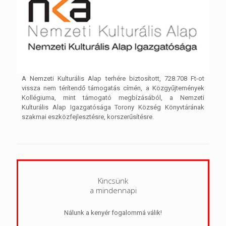
A Nemzeti Kulturális Alap terhére biztosított, 728.708 Ft-ot
vissza nem térítendő támogatás címén, a Közgyűjtemények
Kollégiuma, mint támogató megbízásából, a Nemzeti
Kulturális Alap Igazgatósága Torony Község Könyvtárának
szakmai eszközfejlesztésre, korszerűsítésre.
Kincsünk
a mindennapi
Nálunk a kenyér fogalommá válik!