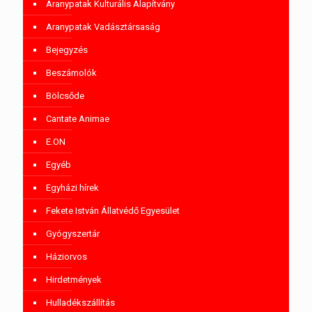
Aranypatak Kulturális Alapítvány
Aranypatak Vadásztársaság
Bejegyzés
Beszámolók
Bölcsőde
Cantate Animae
E.ON
Egyéb
Egyházi hírek
Fekete István Állatvédő Egyesület
Gyógyszertár
Háziorvos
Hirdetmények
Hulladékszállítás