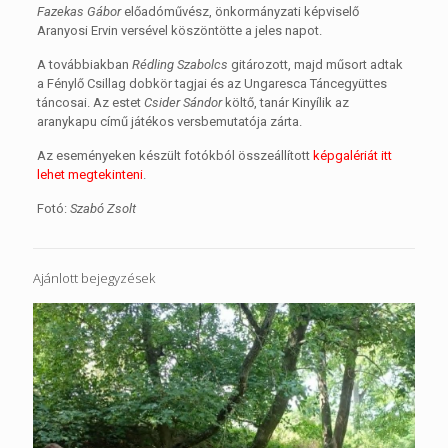
Fazekas Gábor
előadóművész, önkormányzati képviselő
Aranyosi Ervin versével köszöntötte a jeles napot.
A továbbiakban
Rédling Szabolcs
gitározott, majd műsort adtak
a Fénylő Csillag dobkör tagjai és az Ungaresca Táncegyüttes
táncosai. Az estet
Csider Sándor
költő, tanár Kinyílik az
aranykapu című játékos versbemutatója zárta.
Az eseményeken készült fotókból összeállított
képgalériát itt
lehet megtekinteni
.
Fotó:
Szabó Zsolt
Ajánlott bejegyzések