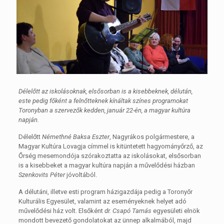
Délelőtt az iskolásoknak, elsősorban is a kisebbeknek, délután,
este pedig főként a felnőtteknek kínáltak színes programokat
Toronyban a szervezők kedden, január 22-én, a magyar kultúra
napján.
Délelőtt
Némethné Baksa Eszter
, Nagyrákos polgármestere, a
Magyar Kultúra Lovagja címmel is kitüntetett hagyományőrző, az
Őrség mesemondója szórakoztatta az iskolásokat, elsősorban
is a kisebbeket a magyar kultúra napján a művelődési házban
Szenkovits Péter
jóvoltából.
A délutáni, illetve esti program házigazdája pedig a Toronyőr
Kulturális Egyesület, valamint az eseményeknek helyet adó
művelődési ház volt. Elsőként
dr. Csapó Tamás
egyesületi elnök
mondott bevezető gondolatokat az ünnep alkalmából, majd