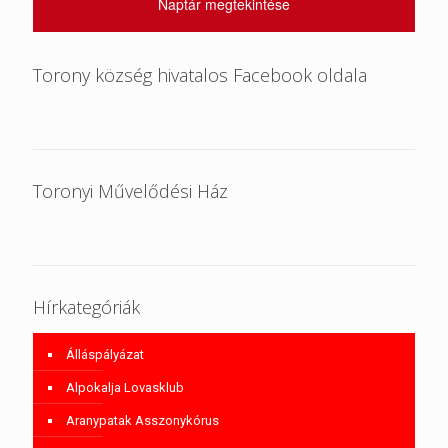
Naptár megtekintése
Torony község hivatalos Facebook oldala
Toronyi Művelődési Ház
Hírkategóriák
Álláspályázat
Alpokalja Lovasklub
Aranypatak Asszonykórus