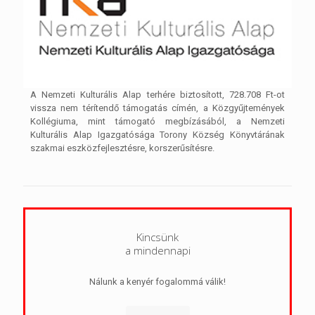
A Nemzeti Kulturális Alap terhére biztosított, 728.708 Ft-ot
vissza nem térítendő támogatás címén, a Közgyűjtemények
Kollégiuma, mint támogató megbízásából, a Nemzeti
Kulturális Alap Igazgatósága Torony Község Könyvtárának
szakmai eszközfejlesztésre, korszerűsítésre.
Kincsünk
a mindennapi
Nálunk a kenyér fogalommá válik!