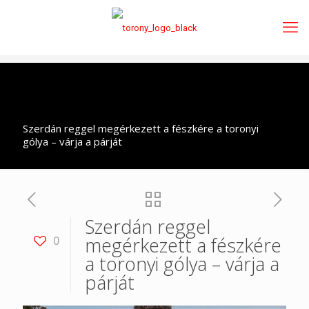
Szerdán reggel megérkezett a fészkére a toronyi
gólya – várja a párját
Szerdán reggel
megérkezett a fészkére
0
a toronyi gólya – várja a
párját