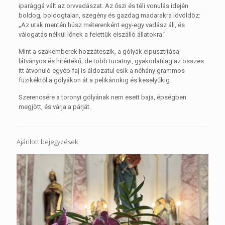
iparággá vált az orvvadászat. Az őszi és téli vonulás idején
boldog, boldogtalan, szegény és gazdag madarakra lövöldöz:
„Az utak mentén húsz méterenként egy-egy vadász áll, és
válogatás nélkül lőnek a felettük elszálló állatokra.”
Mint a szakemberek hozzáteszik, a gólyák elpusztítása
látványos és hírértékű, de több tucatnyi, gyakorlatilag az összes
itt átvonuló egyéb faj is áldozatul esik a néhány grammos
füzikéktől a gólyákon át a pelikánokig és keselyűkig.
Szerencsére a toronyi gólyának nem esett baja, épségben
megjött, és várja a párját.
Ajánlott bejegyzések