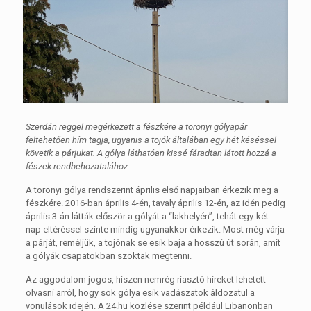
Szerdán reggel megérkezett a fészkére a toronyi gólyapár
feltehetően hím tagja, ugyanis a tojók általában egy hét késéssel
követik a párjukat. A gólya láthatóan kissé fáradtan látott hozzá a
fészek rendbehozatalához.
A toronyi gólya rendszerint április első napjaiban érkezik meg a
fészkére. 2016-ban április 4-én, tavaly április 12-én, az idén pedig
április 3-án látták először a gólyát a “lakhelyén”, tehát egy-két
nap eltéréssel szinte mindig ugyanakkor érkezik. Most még várja
a párját, reméljük, a tojónak se esik baja a hosszú út során, amit
a gólyák csapatokban szoktak megtenni.
Az aggodalom jogos, hiszen nemrég riasztó híreket lehetett
olvasni arról, hogy sok gólya esik vadászatok áldozatul a
vonulások idején. A 24.hu közlése szerint például Libanonban