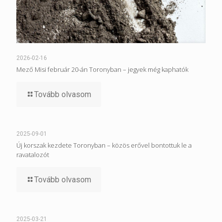
2026-02-16
Mező Misi február 20-án Toronyban – jegyek még kaphatók
Tovább olvasom
2025-09-01
Új korszak kezdete Toronyban – közös erővel bontottuk le a
ravatalozót
Tovább olvasom
2025-03-21