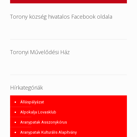
Torony község hivatalos Facebook oldala
Toronyi Művelődési Ház
Hírkategóriák
Álláspályázat
Alpokalja Lovasklub
Aranypatak Asszonykórus
Aranypatak Kulturális Alapítvány