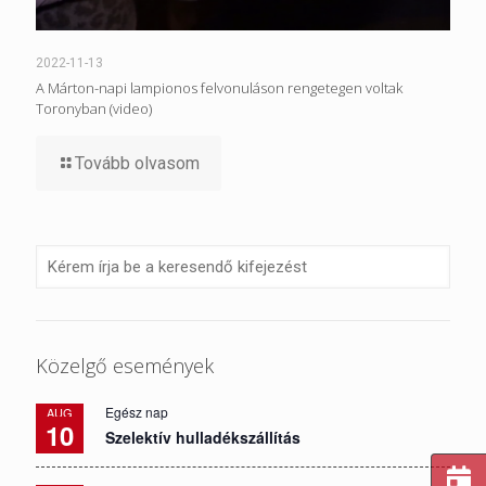
2022-11-13
A Márton-napi lampionos felvonuláson rengetegen voltak
Toronyban (video)
Tovább olvasom
Közelgő események
Egész nap
AUG
10
Szelektív hulladékszállítás