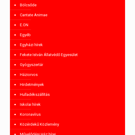
Bölcsőde
Cantate Animae
E.ON
Egyéb
Egyházi hírek
Fekete István Állatvédő Egyesület
Gyógyszertár
Háziorvos
Hirdetmények
Hulladékszállítás
Iskolai hírek
Koronavírus
Közérdekű Közlemény
Művelődési Ház hírei