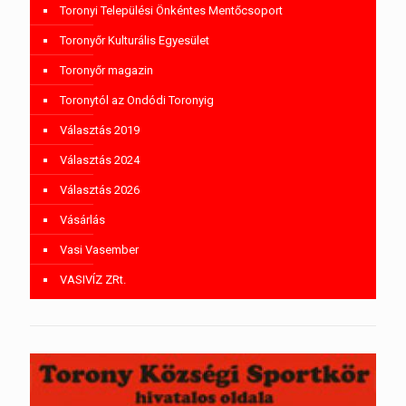
Toronyi Települési Önkéntes Mentőcsoport
Toronyőr Kulturális Egyesület
Toronyőr magazin
Toronytól az Ondódi Toronyig
Választás 2019
Választás 2024
Választás 2026
Vásárlás
Vasi Vasember
VASIVÍZ ZRt.