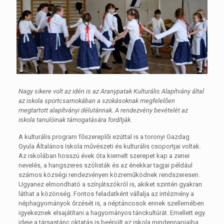
Nagy sikere volt az idén is az
Aranypatak Kulturális Alapítvány által
az iskola sportcsarnokában a szokásoknak megfelelően
megtartott alapítványi délutánnak. A rendezvény bevételét az
iskola tanulóinak támogatására fordítják.
A kulturális program főszereplői ezúttal is a toronyi Gazdag
Gyula Általános Iskola művészeti és kulturális csoportjai voltak.
Az iskolában hosszú évek óta kiemelt szerepet kap a zenei
nevelés, a hangszeres szólisták és az énekkar tagjai például
számos községi rendezvényen közreműködnek rendszeresen.
Ugyanez elmondható a színjátszókról is, akiket szintén gyakran
láthat a közönség. Fontos feladatként vállalja az intézmény a
néphagyományok őrzését is, a néptáncosok ennek szellemében
igyekeznek elsajátítani a hagyományos tánckultúrát. Emellett egy
ideje a társastánc oktatás is beépült az iskola mindennapjaiba.