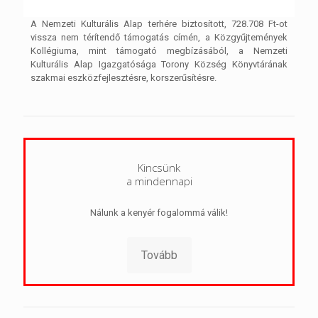
A Nemzeti Kulturális Alap terhére biztosított, 728.708 Ft-ot
vissza nem térítendő támogatás címén, a Közgyűjtemények
Kollégiuma, mint támogató megbízásából, a Nemzeti
Kulturális Alap Igazgatósága Torony Község Könyvtárának
szakmai eszközfejlesztésre, korszerűsítésre.
Kincsünk
a mindennapi
Nálunk a kenyér fogalommá válik!
Tovább