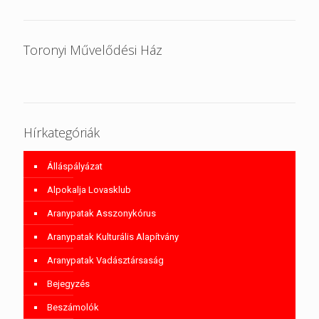
Toronyi Művelődési Ház
Hírkategóriák
Álláspályázat
Alpokalja Lovasklub
Aranypatak Asszonykórus
Aranypatak Kulturális Alapítvány
Aranypatak Vadásztársaság
Bejegyzés
Beszámolók