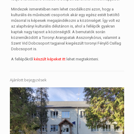
Mindezek ismeretében nem lehet csodálkozni azon, hogy a
kulturális és művészeti csoportok akár egy egész estét betöltő
műsorral is képesek megajándékozni a közönséget. Így volt ez
az alapítványi kulturális délutánon is, ahol a fellépők gyakran
kaptak nagy tapsot a közönségtől. A bemutatók során
közreműködött a Toronyi Aranypatak Asszonykórus, valamint a
Szent Vid Dobcsoport tagjaival kiegészült toronyi Fénylő Csillag
Dobcsoport is.
A fellépőkről
készült képeket itt
lehet megtekinteni.
Ajánlott bejegyzések