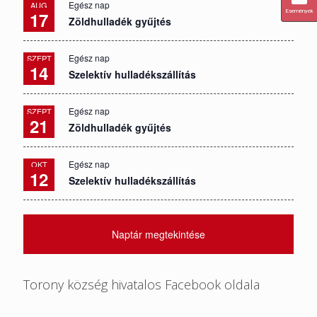
Egész nap
AUG
17
Események
Zöldhulladék gyűjtés
Egész nap
SZEPT
14
Szelektív hulladékszállítás
Egész nap
SZEPT
21
Zöldhulladék gyűjtés
Egész nap
OKT
12
Szelektív hulladékszállítás
Naptár megtekintése
Torony község hivatalos Facebook oldala