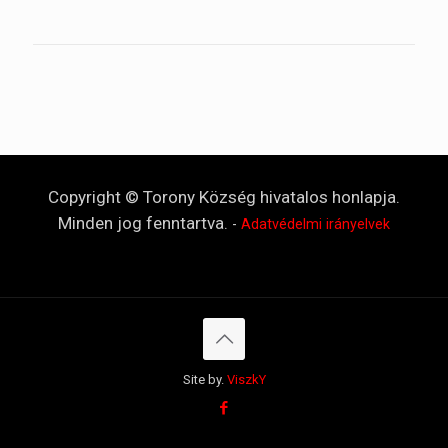
Copyright © Torony Község hivatalos honlapja.
Minden jog fenntartva.
-
Adatvédelmi irányelvek
Site by.
ViszkY