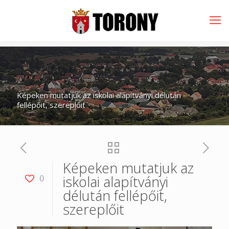
Képeken mutatjuk az iskolai alapítványi délután
fellépőit, szereplőit
Képeken mutatjuk az
iskolai alapítványi
0
délután fellépőit,
szereplőit