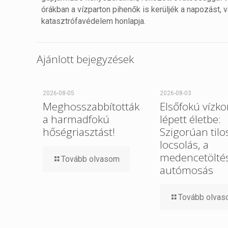
órákban a vízparton pihenők is kerüljék a napozást, va
katasztrófavédelem honlapja.
Ajánlott bejegyzések
2026-08-05
2026-08-03
Meghosszabbították
Elsőfokú vízko
a harmadfokú
lépett életbe:
hőségriasztást!
Szigorúan tilo
locsolás, a
medencetöltés
Tovább olvasom
autómosás
Tovább olva