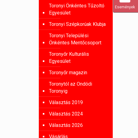
Toronyi Önkéntes Tűzoltó
Események
Egyesület
Toronyi Szépkorúak Klubja
Toronyi Települési
Önkéntes Mentőcsoport
Toronyőr Kulturális
Egyesület
Toronyőr magazin
Toronytól az Ondódi
Toronyig
Választás 2019
Választás 2024
Választás 2026
Vásárlás