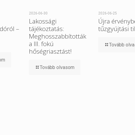
2026-06-30
2026-06-25
Lakossági
Újra érvényb
dóról –
tájékoztatás:
tűzgyújtási t
Meghosszabbították
a III. fokú
Tovább olv
hőségriasztást!
som
Tovább olvasom