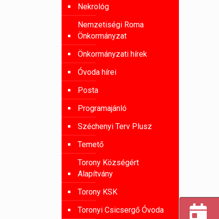
Nekrológ
Nemzetiségi Roma
Önkormányzat
Önkormányzati hírek
Óvoda hírei
Posta
Programajánló
Széchenyi Terv Plusz
Temető
Torony Községért
Alapítvány
Torony KSK
Toronyi Csicsergő Óvoda