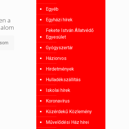
Egyéb
en a
Egyházi hírek
ilalom
Fekete István Állatvédő
Egyesület
asom
Gyógyszertár
Háziorvos
Hirdetmények
Hulladékszállítás
Iskolai hírek
Koronavírus
Közérdekű Közlemény
Művelődési Ház hírei