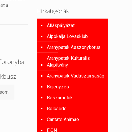
met a
Hírkategóriák
Álláspályázat
Alpokalja Lovasklub
Aranypatak Asszonykórus
Aranypatak Kulturális
 Toronyba
Alapítvány
kbusz
Aranypatak Vadásztársaság
Bejegyzés
asom
Beszámolók
Bölcsőde
Cantate Animae
E.ON