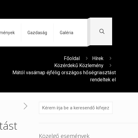
zmények
Gazdaság
Galéria
Főoldal
Hírek
Közérdekű Közlemény
Mától vasárnap éjfélig országos hőségriasztást
rendeltek el
tást
Közelgő események