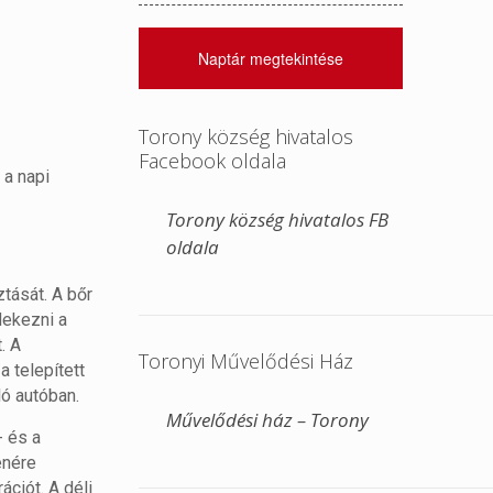
Naptár megtekintése
Torony község hivatalos
Facebook oldala
 a napi
Torony község hivatalos FB
oldala
ztását. A bőr
dekezni a
. A
Toronyi Művelődési Ház
a telepített
ló autóban.
Művelődési ház – Torony
- és a
enére
ciót. A déli