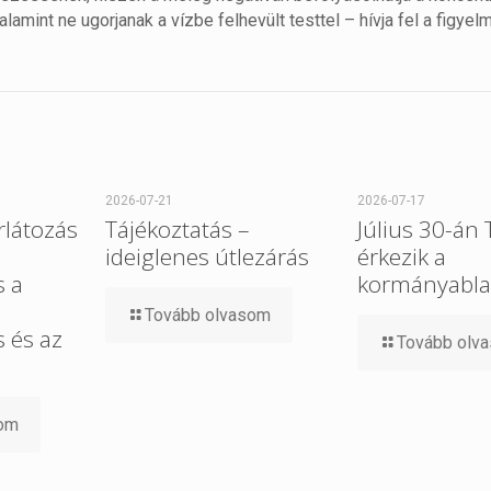
lamint ne ugorjanak a vízbe felhevült testtel – hívja fel a figyel
2026-07-21
2026-07-17
rlátozás
Tájékoztatás –
Július 30-án
ideiglenes útlezárás
érkezik a
s a
kormányabla
Tovább olvasom
 és az
Tovább olv
som