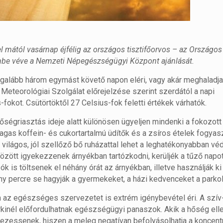
 mától vasárnap éjfélig az országos tisztifőorvos – az Országos
lembe véve a Nemzeti Népegészségügyi Központ ajánlását.
egalább három egymást követő napon eléri, vagy akár meghaladja
eteorológiai Szolgálat előrejelzése szerint szerdától a napi
okot. Csütörtöktől 27 Celsius-fok feletti értékek várhatók.
égriasztás ideje alatt különösen ügyeljen mindenki a fokozott
 magas koffein- és cukortartalmú üdítők és a zsíros ételek fogyas
ilágos, jól szellőző bő ruházattal lehet a leghatékonyabban vé
özött igyekezzenek árnyékban tartózkodni, kerüljék a tűző napot
is töltsenek el néhány órát az árnyékban, illetve használják ki 
ny percre se hagyják a gyermekeket, a házi kedvenceket a parko
n az egészséges szervezetet is extrém igénybevétel éri. A szív
kinél előfordulhatnak egészségügyi panaszok. Akik a hőség ell
zessenek, hiszen a meleg negatívan befolyásolhatja a koncentrá