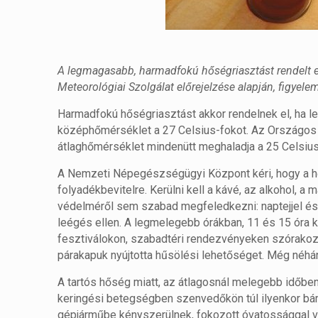
A legmagasabb, harmadfokú hőségriasztást rendelt el
Meteorológiai Szolgálat előrejelzése alapján, figye
Harmadfokú hőségriasztást akkor rendelnek el, ha l
középhőmérséklet a 27 Celsius-fokot. Az Országos M
átlaghőmérséklet mindenütt meghaladja a 25 Celsius-f
A Nemzeti Népegészségügyi Központ kéri, hogy a hős
folyadékbevitelre. Kerülni kell a kávé, az alkohol, a
védelméről sem szabad megfeledkezni: naptejjel és v
leégés ellen. A legmelegebb órákban, 11 és 15 óra k
fesztiválokon, szabadtéri rendezvényeken szórakozók 
párakapuk nyújtotta hűsölési lehetőséget. Még néhá
A tartós hőség miatt, az átlagosnál melegebb időbe
keringési betegségben szenvedőkön túl ilyenkor bár
gépjárműbe kényszerülnek, fokozott óvatossággal ve