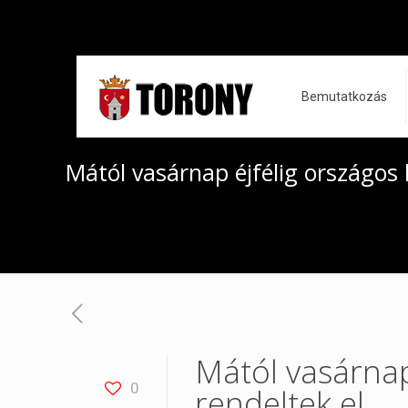
Bemutatkozás
Mától vasárnap éjfélig országos 
Mától vasárnap
0
rendeltek el