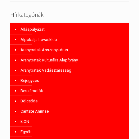
Hírkategóriák
Álláspályázat
Alpokalja Lovasklub
Aranypatak Asszonykórus
Aranypatak Kulturális Alapítvány
Aranypatak Vadásztársaság
Bejegyzés
Beszámolók
Bölcsőde
Cantate Animae
E.ON
Egyéb