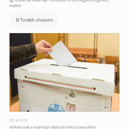
listákra
Tovább olvasom
2019-10-15
Nyilvánosak a vasárnapi választás helyi szavazóköri