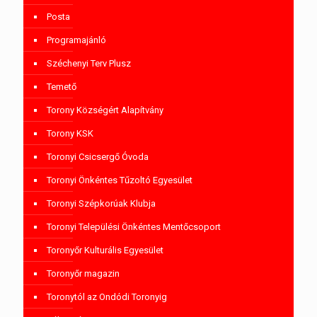
Posta
Programajánló
Széchenyi Terv Plusz
Temető
Torony Községért Alapítvány
Torony KSK
Toronyi Csicsergő Óvoda
Toronyi Önkéntes Tűzoltó Egyesület
Toronyi Szépkorúak Klubja
Toronyi Települési Önkéntes Mentőcsoport
Toronyőr Kulturális Egyesület
Toronyőr magazin
Toronytól az Ondódi Toronyig