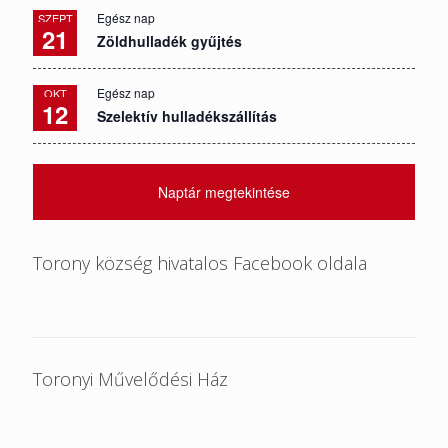
Egész nap
SZEPT
21
Zöldhulladék gyűjtés
Egész nap
OKT
12
Szelektív hulladékszállítás
Naptár megtekintése
Torony község hivatalos Facebook oldala
Toronyi Művelődési Ház