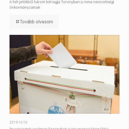
A hét jelöltből három lett tagja Toronyban a roma nemzetiségi
önkormányzatnak
Tovább olvasom
2019-10-16
Így szavaztak vasárnap Toronyban a Vas megyei közgyűlési