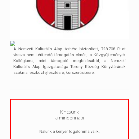
A Nemzeti Kulturális Alap terhére biztosított, 728.708 Ft-ot
vissza nem térítendő támogatás címén, a Közgyűjtemények
Kollégiuma, mint támogató megbízásából, a Nemzeti
Kulturális Alap Igazgatósága Torony Község Könyvtárának
szakmai eszközfejlesztésre, korszerűsítésre.
Kincsünk
a mindennapi
Nálunk a kenyér fogalommá válik!