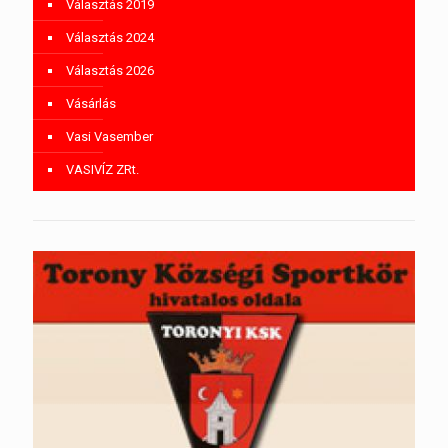
Választás 2019
Választás 2024
Választás 2026
Vásárlás
Vasi Vasember
VASIVÍZ ZRt.