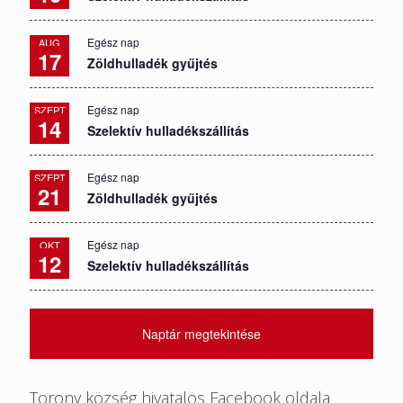
Egész nap
AUG
17
Zöldhulladék gyűjtés
Egész nap
SZEPT
14
Szelektív hulladékszállítás
Egész nap
SZEPT
21
Zöldhulladék gyűjtés
Egész nap
OKT
12
Szelektív hulladékszállítás
Naptár megtekintése
Torony község hivatalos Facebook oldala