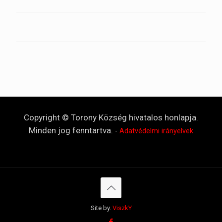
Copyright © Torony Község hivatalos honlapja.
Minden jog fenntartva.
-
Adatvédelmi irányelvek
Site by.
ViszkY