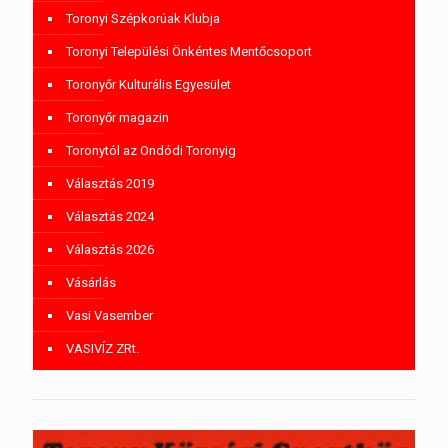
Toronyi Szépkorúak Klubja
Toronyi Települési Önkéntes Mentőcsoport
Toronyőr Kulturális Egyesület
Toronyőr magazin
Toronytól az Ondódi Toronyig
Választás 2019
Választás 2024
Választás 2026
Vásárlás
Vasi Vasember
VASIVÍZ ZRt.