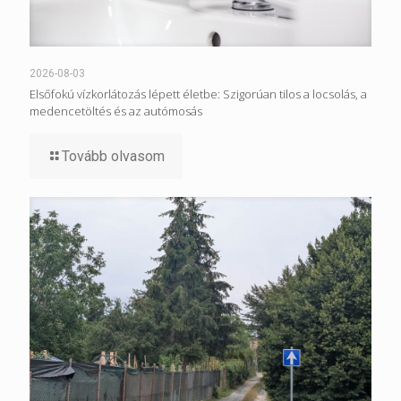
2026-08-03
Elsőfokú vízkorlátozás lépett életbe: Szigorúan tilos a locsolás, a
medencetöltés és az autómosás
Tovább olvasom