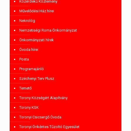
Közérdekű Közlemény
Művelődési Ház hírei
Nekrológ
Nemzetiségi Roma Önkormányzat
Önkormányzati hírek
Óvoda hírei
Posta
Programajánló
Széchenyi Terv Plusz
Temető
Torony Községért Alapítvány
Torony KSK
Toronyi Csicsergő Óvoda
Toronyi Önkéntes Tűzoltó Egyesület