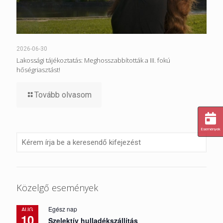
2026-06-30
Lakossági tájékoztatás: Meghosszabbították a III. fokú
hőségriasztást!
Tovább olvasom
Események
Közelgő események
Egész nap
AUG
10
Szelektív hulladékszállítás