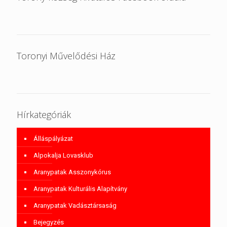
Toronyi Művelődési Ház
Hírkategóriák
Álláspályázat
Alpokalja Lovasklub
Aranypatak Asszonykórus
Aranypatak Kulturális Alapítvány
Aranypatak Vadásztársaság
Bejegyzés