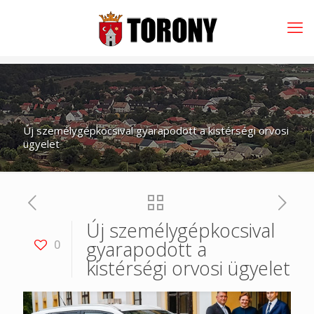
Új személygépkocsival gyarapodott a kistérségi orvosi
ügyelet
Új személygépkocsival
gyarapodott a
0
kistérségi orvosi ügyelet