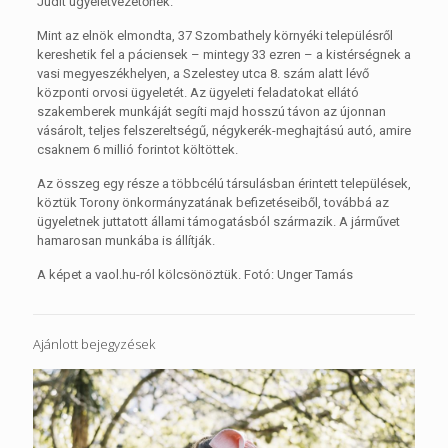
Judit ügyeletvezetőnek.
Mint az elnök elmondta, 37 Szombathely környéki településről
kereshetik fel a páciensek – mintegy 33 ezren – a kistérségnek a
vasi megyeszékhelyen, a Szelestey utca 8. szám alatt lévő
központi orvosi ügyeletét. Az ügyeleti feladatokat ellátó
szakemberek munkáját segíti majd hosszú távon az újonnan
vásárolt, teljes felszereltségű, négykerék-meghajtású autó, amire
csaknem 6 millió forintot költöttek.
Az összeg egy része a többcélú társulásban érintett települések,
köztük Torony önkormányzatának befizetéseiből, továbbá az
ügyeletnek juttatott állami támogatásból származik. A járművet
hamarosan munkába is állítják.
A képet a vaol.hu-ról kölcsönöztük. Fotó: Unger Tamás
Ajánlott bejegyzések