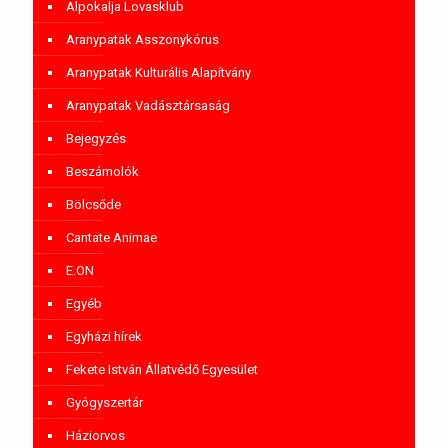
Alpokalja Lovasklub
Aranypatak Asszonykórus
Aranypatak Kulturális Alapítvány
Aranypatak Vadásztársaság
Bejegyzés
Beszámolók
Bölcsőde
Cantate Animae
E.ON
Egyéb
Egyházi hírek
Fekete István Állatvédő Egyesület
Gyógyszertár
Háziorvos