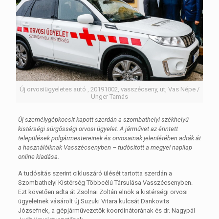
Új orvosiügyeletes autó , 20191002, vasszécseny, ut, Vas Népe /
Unger Tamás
Új személygépkocsit kapott szerdán a szombathelyi székhelyű
kistérségi sürgősségi orvosi ügyelet. A járművet az érintett
települések polgármestereinek és orvosainak jelenlétében adták át
a használóiknak Vasszécsenyben – tudósított a megyei napilap
online kiadása.
A tudósítás szerint cikluszáró ülését tartotta szerdán a
Szombathelyi Kistérség Többcélú Társulása Vasszécsenyben.
Ezt követően adta át Zsolnai Zoltán elnök a kistérségi orvosi
ügyeletnek vásárolt új Suzuki Vitara kulcsát Dankovits
Józsefnek, a gépjárművezetők koordinátorának és dr. Nagypál