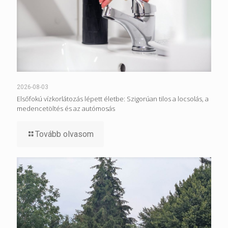
2026-08-03
Elsőfokú vízkorlátozás lépett életbe: Szigorúan tilos a locsolás, a
medencetöltés és az autómosás
Tovább olvasom