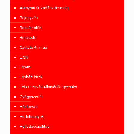
Aranypatak Vadásztársaság
Bejegyzés
Beszámolók
Bölcsőde
Cantate Animae
E.ON
Egyéb
Egyházi hírek
Fekete István Állatvédő Egyesület
Gyógyszertár
Háziorvos
Hirdetmények
Hulladékszállítás