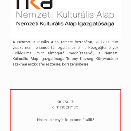
A Nemzeti Kulturális Alap terhére biztosított, 728.708 Ft-ot
vissza nem térítendő támogatás címén, a Közgyűjtemények
Kollégiuma, mint támogató megbízásából, a Nemzeti
Kulturális Alap Igazgatósága Torony Község Könyvtárának
szakmai eszközfejlesztésre, korszerűsítésre.
Kincsünk
a mindennapi
Nálunk a kenyér fogalommá válik!