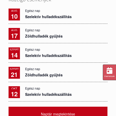
Egész nap
AUG
10
Szelektív hulladékszállítás
Egész nap
AUG
17
Zöldhulladék gyűjtés
Egész nap
SZEPT
14
Szelektív hulladékszállítás
Egész nap
SZEPT
21
Zöldhulladék gyűjtés
Események
Egész nap
OKT
12
Szelektív hulladékszállítás
Naptár megtekintése