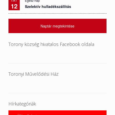
Egész nap
OKT
12
Szelektív hulladékszállítás
Naptár megtekintése
Torony község hivatalos Facebook oldala
Toronyi Művelődési Ház
Hírkategóriák