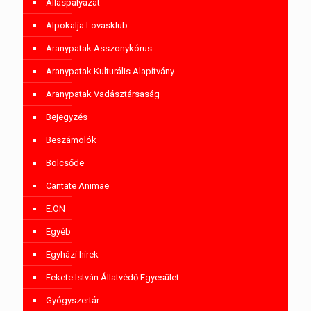
Álláspályázat
Alpokalja Lovasklub
Aranypatak Asszonykórus
Aranypatak Kulturális Alapítvány
Aranypatak Vadásztársaság
Bejegyzés
Beszámolók
Bölcsőde
Cantate Animae
E.ON
Egyéb
Egyházi hírek
Fekete István Állatvédő Egyesület
Gyógyszertár