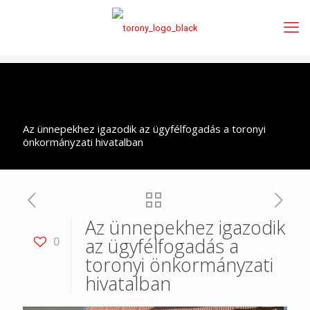
Az ünnepekhez igazodik az ügyfélfogadás a toronyi
önkormányzati hivatalban
Az ünnepekhez igazodik
az ügyfélfogadás a
0
toronyi önkormányzati
hivatalban