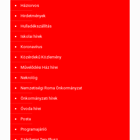
Háziorvos
Hirdetmények
Hulladékszállítás
Iskolai hírek
Koronavírus
Közérdekű Közlemény
Művelődési Ház hírei
Nekrológ
Nemzetiségi Roma Önkormányzat
Önkormányzati hírek
Óvoda hírei
Posta
Programajánló
Széchenyi Terv Plusz